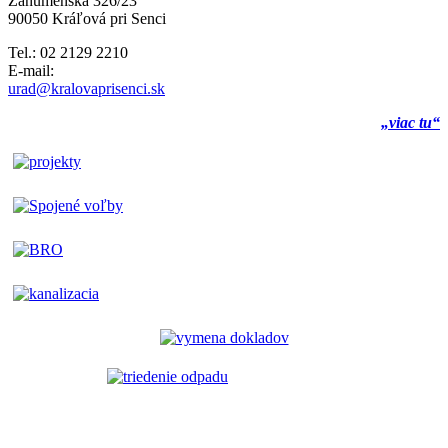
Záhumenská 326/23
90050 Kráľová pri Senci
Tel.: 02 2129 2210
E-mail:
urad@kralovaprisenci.sk
„viac tu“