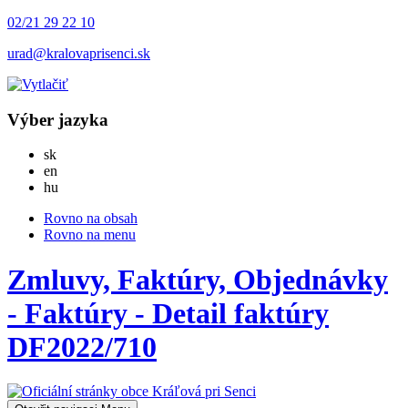
02/21 29 22 10
urad@kralovaprisenci.sk
Výber jazyka
Slovensky
sk
English
en
Magyar
hu
Rovno na obsah
Rovno na menu
Zmluvy, Faktúry, Objednávky
- Faktúry - Detail faktúry
DF2022/710