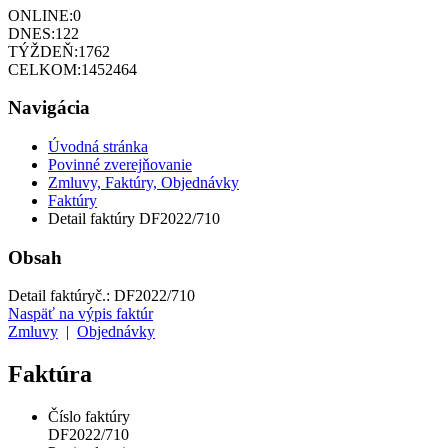
ONLINE:
0
DNES:
122
TÝŽDEŇ:
1762
CELKOM:
1452464
Navigácia
Úvodná stránka
Povinné zverejňovanie
Zmluvy, Faktúry, Objednávky
Faktúry
Detail faktúry DF2022/710
Obsah
Detail faktúry
č.:
DF2022/710
Naspäť na výpis faktúr
Zmluvy
|
Objednávky
Faktúra
Číslo faktúry
DF2022/710