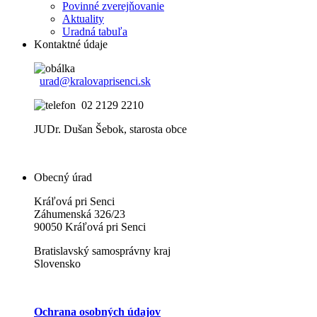
Povinné zverejňovanie
Aktuality
Uradná tabuľa
Kontaktné údaje
urad@kralovaprisenci.sk
02 2129 2210
JUDr. Dušan Šebok, starosta obce
Obecný úrad
Kráľová pri Senci
Záhumenská 326/23
90050 Kráľová pri Senci
Bratislavský samosprávny kraj
Slovensko
Ochrana osobných údajov