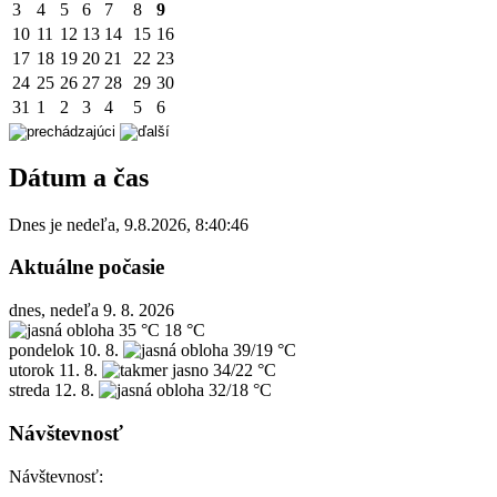
3
4
5
6
7
8
9
10
11
12
13
14
15
16
17
18
19
20
21
22
23
24
25
26
27
28
29
30
31
1
2
3
4
5
6
Dátum a čas
Dnes je
nedeľa
,
9.8.2026
,
8:40:46
Aktuálne počasie
dnes, nedeľa 9. 8. 2026
35 °C
18 °C
pondelok
10. 8.
39/19 °C
utorok
11. 8.
34/22 °C
streda
12. 8.
32/18 °C
Návštevnosť
Návštevnosť: