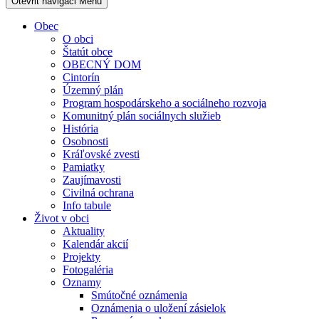
Otevřit navigaci
Menu
Obec
O obci
Štatút obce
OBECNÝ DOM
Cintorín
Územný plán
Program hospodárskeho a sociálneho rozvoja
Komunitný plán sociálnych služieb
História
Osobnosti
Kráľovské zvesti
Pamiatky
Zaujímavosti
Civilná ochrana
Info tabule
Život v obci
Aktuality
Kalendár akcií
Projekty
Fotogaléria
Oznamy
Smútočné oznámenia
Oznámenia o uložení zásielok