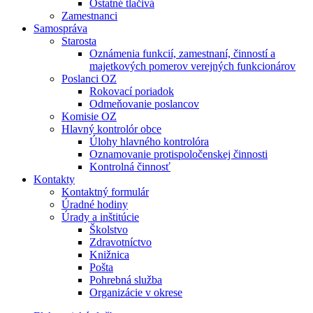
Ostatné tlačivá
Zamestnanci
Samospráva
Starosta
Oznámenia funkcií, zamestnaní, činností a
majetkových pomerov verejných funkcionárov
Poslanci OZ
Rokovací poriadok
Odmeňovanie poslancov
Komisie OZ
Hlavný kontrolór obce
Úlohy hlavného kontrolóra
Oznamovanie protispoločenskej činnosti
Kontrolná činnosť
Kontakty
Kontaktný formulár
Úradné hodiny
Úrady a inštitúcie
Školstvo
Zdravotníctvo
Knižnica
Pošta
Pohrebná služba
Organizácie v okrese