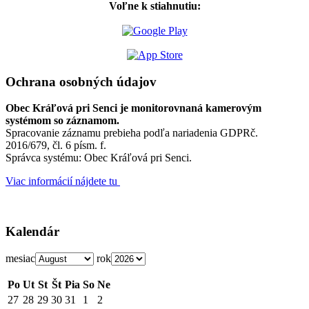
Voľne k stiahnutiu:
Ochrana osobných údajov
Obec Kráľová pri Senci je monitorovnaná kamerovým
systémom so záznamom.
Spracovanie záznamu prebieha podľa nariadenia GDPRč.
2016/679, čl. 6 písm. f.
Správca systému: Obec Kráľová pri Senci.
Viac informácií nájdete tu
Kalendár
mesiac
rok
Po
Ut
St
Št
Pia
So
Ne
27
28
29
30
31
1
2