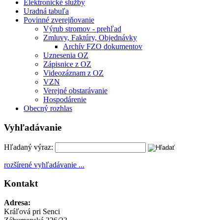
Elektronické služby
Uradná tabuľa
Povinné zverejňovanie
Výrub stromov - prehľad
Zmluvy, Faktúry, Objednávky
Archív FZO dokumentov
Uznesenia OZ
Zápisnice z OZ
Videozáznam z OZ
VZN
Verejné obstarávanie
Hospodárenie
Obecný rozhlas
Vyhľadávanie
Hľadaný výraz:
rozšírené vyhľadávanie ...
Kontakt
Adresa:
Kráľová pri Senci