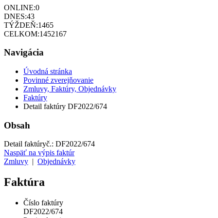
ONLINE:
0
DNES:
43
TÝŽDEŇ:
1465
CELKOM:
1452167
Navigácia
Úvodná stránka
Povinné zverejňovanie
Zmluvy, Faktúry, Objednávky
Faktúry
Detail faktúry DF2022/674
Obsah
Detail faktúry
č.:
DF2022/674
Naspäť na výpis faktúr
Zmluvy
|
Objednávky
Faktúra
Číslo faktúry
DF2022/674