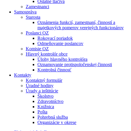
Ostatné tlačivá
Zamestnanci
Samospráva
Starosta
Oznámenia funkcií, zamestnaní, činností a
majetkových pomerov verejných funkcionárov
Poslanci OZ
Rokovací poriadok
Odmeňovanie poslancov
Komisie OZ
Hlavný kontrolór obce
Úlohy hlavného kontrolóra
Oznamovanie protispoločenskej činnosti
Kontrolná činnosť
Kontakty
Kontaktný formulár
Úradné hodiny
Úrady a inštitúcie
Školstvo
Zdravotníctvo
Knižnica
Pošta
Pohrebná služba
Organizácie v okrese