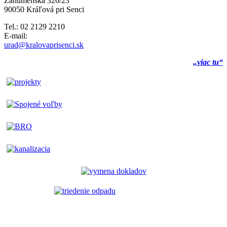
Záhumenská 326/23
90050 Kráľová pri Senci
Tel.: 02 2129 2210
E-mail:
urad@kralovaprisenci.sk
„viac tu“