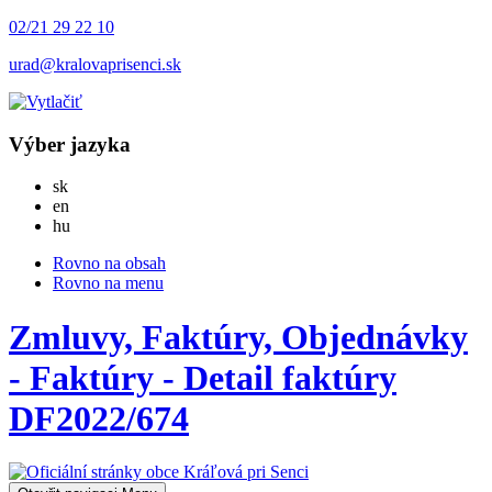
02/21 29 22 10
urad@kralovaprisenci.sk
Výber jazyka
Slovensky
sk
English
en
Magyar
hu
Rovno na obsah
Rovno na menu
Zmluvy, Faktúry, Objednávky
- Faktúry - Detail faktúry
DF2022/674