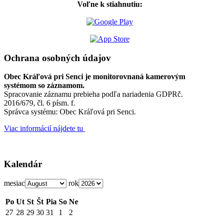
Voľne k stiahnutiu:
Ochrana osobných údajov
Obec Kráľová pri Senci je monitorovnaná kamerovým
systémom so záznamom.
Spracovanie záznamu prebieha podľa nariadenia GDPRč.
2016/679, čl. 6 písm. f.
Správca systému: Obec Kráľová pri Senci.
Viac informácií nájdete tu
Kalendár
mesiac
rok
Po
Ut
St
Št
Pia
So
Ne
27
28
29
30
31
1
2