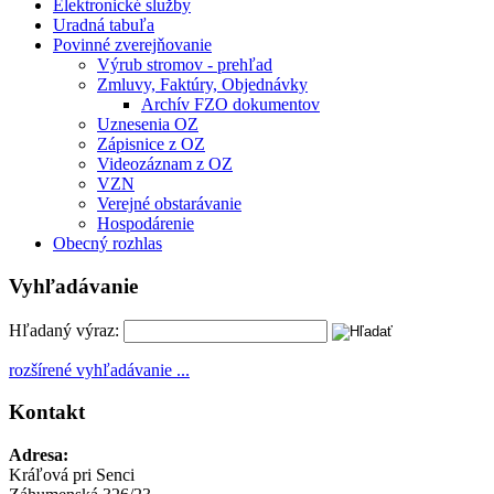
Elektronické služby
Uradná tabuľa
Povinné zverejňovanie
Výrub stromov - prehľad
Zmluvy, Faktúry, Objednávky
Archív FZO dokumentov
Uznesenia OZ
Zápisnice z OZ
Videozáznam z OZ
VZN
Verejné obstarávanie
Hospodárenie
Obecný rozhlas
Vyhľadávanie
Hľadaný výraz:
rozšírené vyhľadávanie ...
Kontakt
Adresa:
Kráľová pri Senci