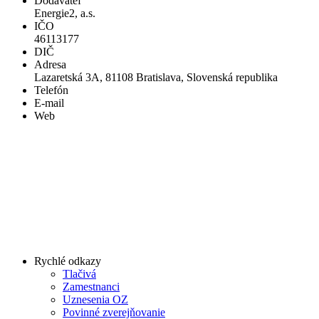
Dodávateľ
Energie2, a.s.
IČO
46113177
DIČ
Adresa
Lazaretská 3A, 81108 Bratislava, Slovenská republika
Telefón
E-mail
Web
Rychlé odkazy
Tlačivá
Zamestnanci
Uznesenia OZ
Povinné zverejňovanie