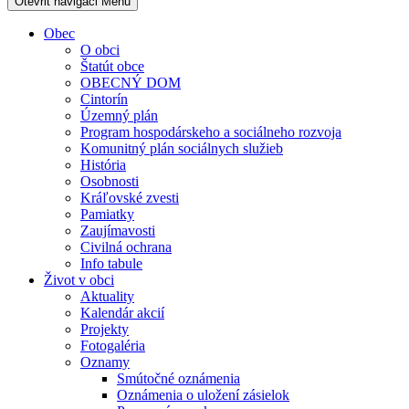
Otevřit navigaci
Menu
Obec
O obci
Štatút obce
OBECNÝ DOM
Cintorín
Územný plán
Program hospodárskeho a sociálneho rozvoja
Komunitný plán sociálnych služieb
História
Osobnosti
Kráľovské zvesti
Pamiatky
Zaujímavosti
Civilná ochrana
Info tabule
Život v obci
Aktuality
Kalendár akcií
Projekty
Fotogaléria
Oznamy
Smútočné oznámenia
Oznámenia o uložení zásielok