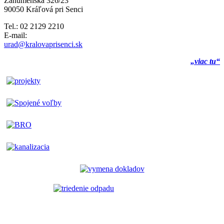
Záhumenská 326/23
90050 Kráľová pri Senci
Tel.: 02 2129 2210
E-mail:
urad@kralovaprisenci.sk
„viac tu“