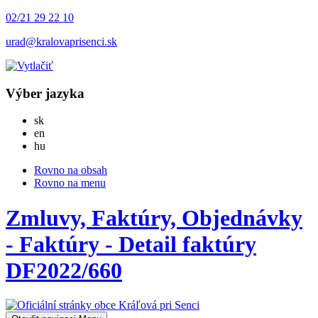
02/21 29 22 10
urad@kralovaprisenci.sk
Výber jazyka
Slovensky
sk
English
en
Magyar
hu
Rovno na obsah
Rovno na menu
Zmluvy, Faktúry, Objednávky
- Faktúry - Detail faktúry
DF2022/660