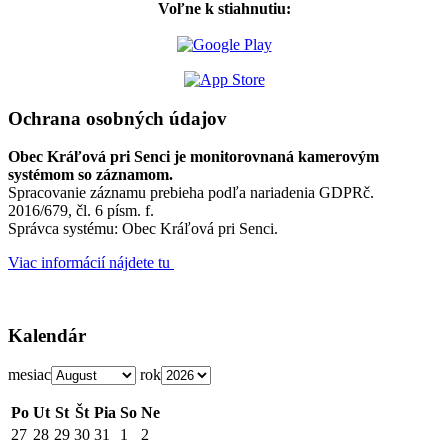
Voľne k stiahnutiu:
Ochrana osobných údajov
Obec Kráľová pri Senci je monitorovnaná kamerovým
systémom so záznamom.
Spracovanie záznamu prebieha podľa nariadenia GDPRč.
2016/679, čl. 6 písm. f.
Správca systému: Obec Kráľová pri Senci.
Viac informácií nájdete tu
Kalendár
mesiac
rok
Po
Ut
St
Št
Pia
So
Ne
27
28
29
30
31
1
2