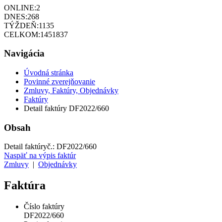
ONLINE:
2
DNES:
268
TÝŽDEŇ:
1135
CELKOM:
1451837
Navigácia
Úvodná stránka
Povinné zverejňovanie
Zmluvy, Faktúry, Objednávky
Faktúry
Detail faktúry DF2022/660
Obsah
Detail faktúry
č.:
DF2022/660
Naspäť na výpis faktúr
Zmluvy
|
Objednávky
Faktúra
Číslo faktúry
DF2022/660