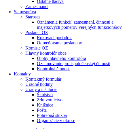
Ostatné tlačivá
Zamestnanci
Samospráva
Starosta
Oznámenia funkcií, zamestnaní, činností a
majetkových pomerov verejných funkcionárov
Poslanci OZ
Rokovací poriadok
Odmeňovanie poslancov
Komisie OZ
Hlavný kontrolór obce
Úlohy hlavného kontrolóra
Oznamovanie protispoločenskej činnosti
Kontrolná činnosť
Kontakty
Kontaktný formulár
Úradné hodiny
Úrady a inštitúcie
Školstvo
Zdravotníctvo
Knižnica
Pošta
Pohrebná služba
Organizácie v okrese