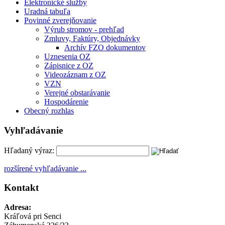
Elektronické služby
Uradná tabuľa
Povinné zverejňovanie
Výrub stromov - prehľad
Zmluvy, Faktúry, Objednávky
Archív FZO dokumentov
Uznesenia OZ
Zápisnice z OZ
Videozáznam z OZ
VZN
Verejné obstarávanie
Hospodárenie
Obecný rozhlas
Vyhľadávanie
Hľadaný výraz:
rozšírené vyhľadávanie ...
Kontakt
Adresa:
Kráľová pri Senci