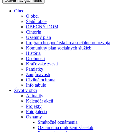
Otevřit navigaci
Menu
Obec
O obci
Štatút obce
OBECNÝ DOM
Cintorín
Územný plán
Program hospodárskeho a sociálneho rozvoja
Komunitný plán sociálnych služieb
História
Osobnosti
Kráľovské zvesti
Pamiatky
Zaujímavosti
Civilná ochrana
Info tabule
Život v obci
Aktuality
Kalendár akcií
Projekty
Fotogaléria
Oznamy
Smútočné oznámenia
Oznámenia o uložení zásielok