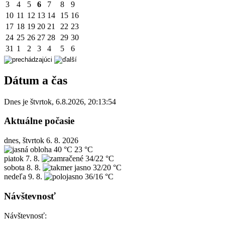
3
4
5
6
7
8
9
10
11
12
13
14
15
16
17
18
19
20
21
22
23
24
25
26
27
28
29
30
31
1
2
3
4
5
6
Dátum a čas
Dnes je
štvrtok
,
6.8.2026
,
20:13:54
Aktuálne počasie
dnes, štvrtok 6. 8. 2026
40 °C
23 °C
piatok
7. 8.
34/22 °C
sobota
8. 8.
32/20 °C
nedeľa
9. 8.
36/16 °C
Návštevnosť
Návštevnosť: