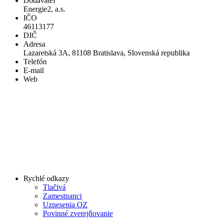
Dodávateľ
Energie2, a.s.
IČO
46113177
DIČ
Adresa
Lazaretská 3A, 81108 Bratislava, Slovenská republika
Telefón
E-mail
Web
Rychlé odkazy
Tlačivá
Zamestnanci
Uznesenia OZ
Povinné zverejňovanie