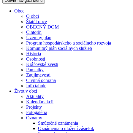
Otevřit navigaci
Menu
Obec
O obci
Štatút obce
OBECNÝ DOM
Cintorín
Územný plán
Program hospodárskeho a sociálneho rozvoja
Komunitný plán sociálnych služieb
História
Osobnosti
Kráľovské zvesti
Pamiatky
Zaujímavosti
Civilná ochrana
Info tabule
Život v obci
Aktuality
Kalendár akcií
Projekty
Fotogaléria
Oznamy
Smútočné oznámenia
Oznámenia o uložení zásielok