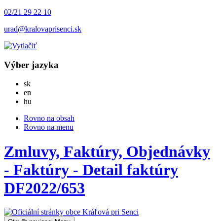
02/21 29 22 10
urad@kralovaprisenci.sk
Výber jazyka
Slovensky
sk
English
en
Magyar
hu
Rovno na obsah
Rovno na menu
Zmluvy, Faktúry, Objednávky
- Faktúry - Detail faktúry
DF2022/653