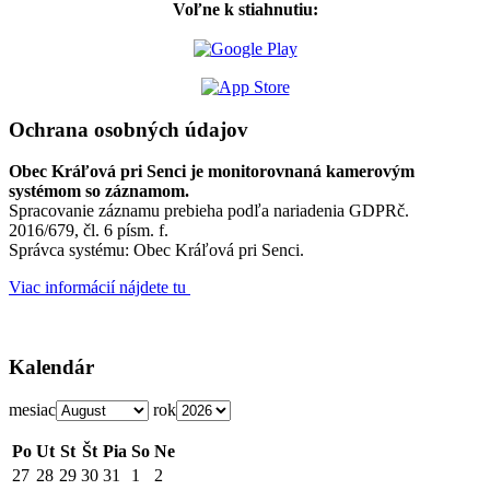
Voľne k stiahnutiu:
Ochrana osobných údajov
Obec Kráľová pri Senci je monitorovnaná kamerovým
systémom so záznamom.
Spracovanie záznamu prebieha podľa nariadenia GDPRč.
2016/679, čl. 6 písm. f.
Správca systému: Obec Kráľová pri Senci.
Viac informácií nájdete tu
Kalendár
mesiac
rok
Po
Ut
St
Št
Pia
So
Ne
27
28
29
30
31
1
2