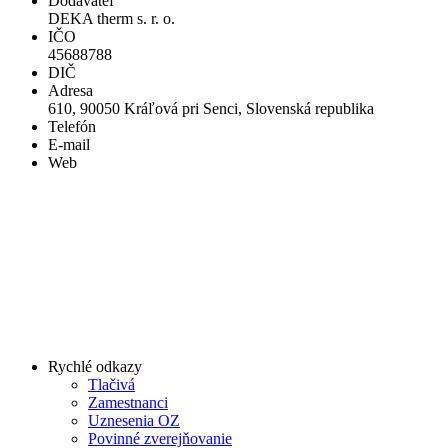
Dodávateľ
DEKA therm s. r. o.
IČO
45688788
DIČ
Adresa
610, 90050 Kráľová pri Senci, Slovenská republika
Telefón
E-mail
Web
Rychlé odkazy
Tlačivá
Zamestnanci
Uznesenia OZ
Povinné zverejňovanie