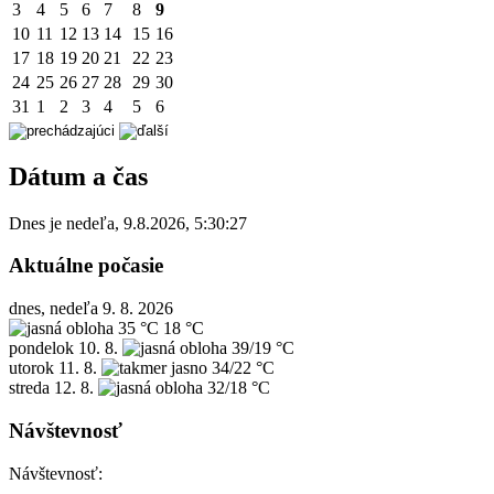
3
4
5
6
7
8
9
10
11
12
13
14
15
16
17
18
19
20
21
22
23
24
25
26
27
28
29
30
31
1
2
3
4
5
6
Dátum a čas
Dnes je
nedeľa
,
9.8.2026
,
5:30:27
Aktuálne počasie
dnes, nedeľa 9. 8. 2026
35 °C
18 °C
pondelok
10. 8.
39/19 °C
utorok
11. 8.
34/22 °C
streda
12. 8.
32/18 °C
Návštevnosť
Návštevnosť: