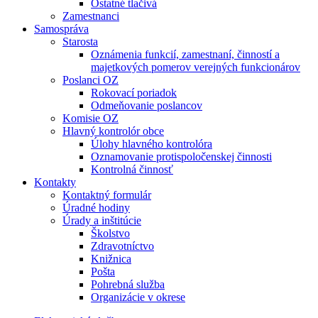
Ostatné tlačivá
Zamestnanci
Samospráva
Starosta
Oznámenia funkcií, zamestnaní, činností a
majetkových pomerov verejných funkcionárov
Poslanci OZ
Rokovací poriadok
Odmeňovanie poslancov
Komisie OZ
Hlavný kontrolór obce
Úlohy hlavného kontrolóra
Oznamovanie protispoločenskej činnosti
Kontrolná činnosť
Kontakty
Kontaktný formulár
Úradné hodiny
Úrady a inštitúcie
Školstvo
Zdravotníctvo
Knižnica
Pošta
Pohrebná služba
Organizácie v okrese