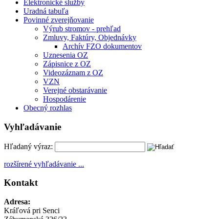
Elektronické služby
Uradná tabuľa
Povinné zverejňovanie
Výrub stromov - prehľad
Zmluvy, Faktúry, Objednávky
Archív FZO dokumentov
Uznesenia OZ
Zápisnice z OZ
Videozáznam z OZ
VZN
Verejné obstarávanie
Hospodárenie
Obecný rozhlas
Vyhľadávanie
Hľadaný výraz:
rozšírené vyhľadávanie ...
Kontakt
Adresa:
Kráľová pri Senci