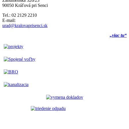
Záhumenská 326/23
90050 Kráľová pri Senci
Tel.: 02 2129 2210
E-mail:
urad@kralovaprisenci.sk
„viac tu“