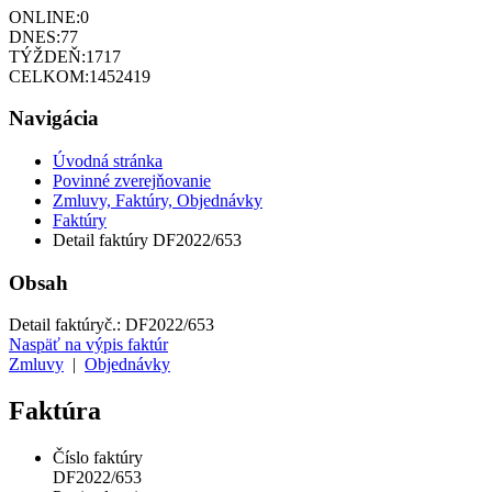
ONLINE:
0
DNES:
77
TÝŽDEŇ:
1717
CELKOM:
1452419
Navigácia
Úvodná stránka
Povinné zverejňovanie
Zmluvy, Faktúry, Objednávky
Faktúry
Detail faktúry DF2022/653
Obsah
Detail faktúry
č.:
DF2022/653
Naspäť na výpis faktúr
Zmluvy
|
Objednávky
Faktúra
Číslo faktúry
DF2022/653