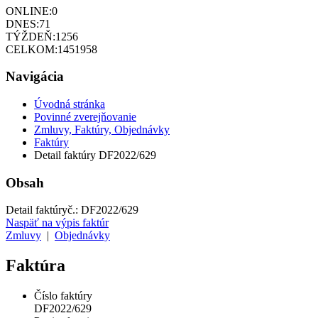
ONLINE:
0
DNES:
71
TÝŽDEŇ:
1256
CELKOM:
1451958
Navigácia
Úvodná stránka
Povinné zverejňovanie
Zmluvy, Faktúry, Objednávky
Faktúry
Detail faktúry DF2022/629
Obsah
Detail faktúry
č.:
DF2022/629
Naspäť na výpis faktúr
Zmluvy
|
Objednávky
Faktúra
Číslo faktúry
DF2022/629