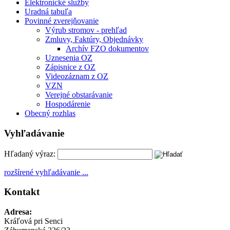
Elektronické služby
Uradná tabuľa
Povinné zverejňovanie
Výrub stromov - prehľad
Zmluvy, Faktúry, Objednávky
Archív FZO dokumentov
Uznesenia OZ
Zápisnice z OZ
Videozáznam z OZ
VZN
Verejné obstarávanie
Hospodárenie
Obecný rozhlas
Vyhľadávanie
Hľadaný výraz:
rozšírené vyhľadávanie ...
Kontakt
Adresa:
Kráľová pri Senci