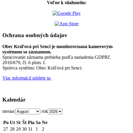
Voľne k stiahnutiu:
Ochrana osobných údajov
Obec Kráľová pri Senci je monitorovnaná kamerovým
systémom so záznamom.
Spracovanie záznamu prebieha podľa nariadenia GDPRč.
2016/679, čl. 6 písm. f.
Správca systému: Obec Kráľová pri Senci.
Viac informácií nájdete tu
Kalendár
mesiac
rok
Po
Ut
St
Št
Pia
So
Ne
27
28
29
30
31
1
2