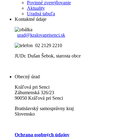
Povinné zverejňovanie
Aktuality
Uradná tabuľa
Kontaktné údaje
urad@kralovaprisenci.sk
02 2129 2210
JUDr. Dušan Šebok, starosta obce
Obecný úrad
Kráľová pri Senci
Záhumenská 326/23
90050 Kráľová pri Senci
Bratislavský samosprávny kraj
Slovensko
Ochrana osobných údajov