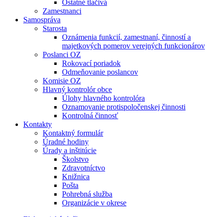
Ostatné tlačivá
Zamestnanci
Samospráva
Starosta
Oznámenia funkcií, zamestnaní, činností a
majetkových pomerov verejných funkcionárov
Poslanci OZ
Rokovací poriadok
Odmeňovanie poslancov
Komisie OZ
Hlavný kontrolór obce
Úlohy hlavného kontrolóra
Oznamovanie protispoločenskej činnosti
Kontrolná činnosť
Kontakty
Kontaktný formulár
Úradné hodiny
Úrady a inštitúcie
Školstvo
Zdravotníctvo
Knižnica
Pošta
Pohrebná služba
Organizácie v okrese