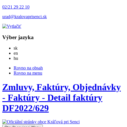
02/21 29 22 10
urad@kralovaprisenci.sk
Výber jazyka
Slovensky
sk
English
en
Magyar
hu
Rovno na obsah
Rovno na menu
Zmluvy, Faktúry, Objednávky
- Faktúry - Detail faktúry
DF2022/629