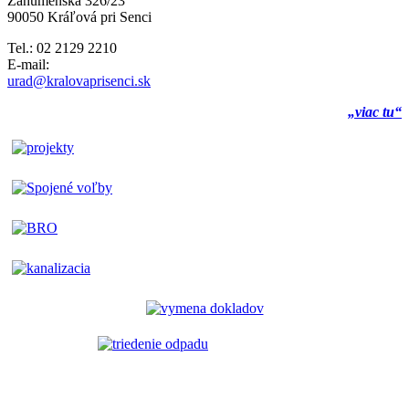
Záhumenská 326/23
90050 Kráľová pri Senci
Tel.: 02 2129 2210
E-mail:
urad@kralovaprisenci.sk
„viac tu“