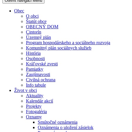
Otevřit navigaci
Menu
Obec
O obci
Štatút obce
OBECNÝ DOM
Cintorín
Územný plán
Program hospodárskeho a sociálneho rozvoja
Komunitný plán sociálnych služieb
História
Osobnosti
Kráľovské zvesti
Pamiatky
Zaujímavosti
Civilná ochrana
Info tabule
Život v obci
Aktuality
Kalendár akcií
Projekty
Fotogaléria
Oznamy
Smútočné oznámenia
Oznámenia o uložení zásielok