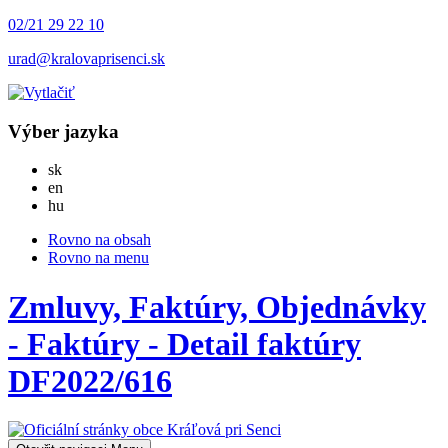
02/21 29 22 10
urad@kralovaprisenci.sk
Výber jazyka
Slovensky
sk
English
en
Magyar
hu
Rovno na obsah
Rovno na menu
Zmluvy, Faktúry, Objednávky
- Faktúry - Detail faktúry
DF2022/616