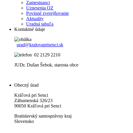
Zamestnanci
Uznesenia OZ
Povinné zverejňovanie
Aktuality
Uradná tabuľa
Kontaktné údaje
urad@kralovaprisenci.sk
02 2129 2210
JUDr. Dušan Šebok, starosta obce
Obecný úrad
Kráľová pri Senci
Záhumenská 326/23
90050 Kráľová pri Senci
Bratislavský samosprávny kraj
Slovensko