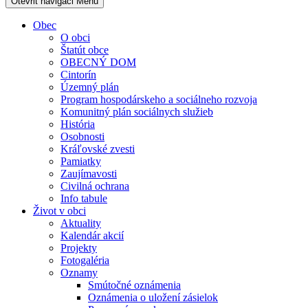
Otevřit navigaci
Menu
Obec
O obci
Štatút obce
OBECNÝ DOM
Cintorín
Územný plán
Program hospodárskeho a sociálneho rozvoja
Komunitný plán sociálnych služieb
História
Osobnosti
Kráľovské zvesti
Pamiatky
Zaujímavosti
Civilná ochrana
Info tabule
Život v obci
Aktuality
Kalendár akcií
Projekty
Fotogaléria
Oznamy
Smútočné oznámenia
Oznámenia o uložení zásielok