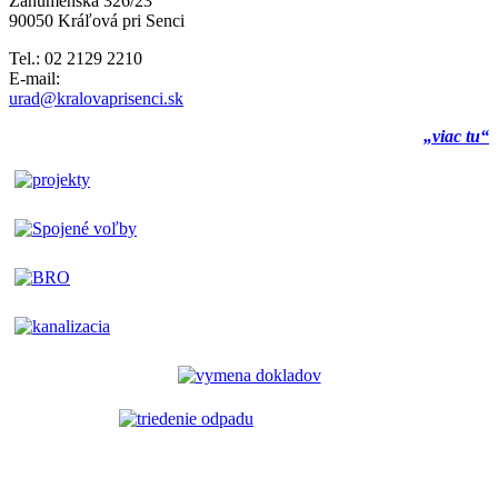
Záhumenská 326/23
90050 Kráľová pri Senci
Tel.: 02 2129 2210
E-mail:
urad@kralovaprisenci.sk
„viac tu“