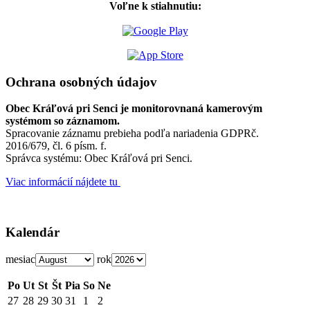
Voľne k stiahnutiu:
Ochrana osobných údajov
Obec Kráľová pri Senci je monitorovnaná kamerovým
systémom so záznamom.
Spracovanie záznamu prebieha podľa nariadenia GDPRč.
2016/679, čl. 6 písm. f.
Správca systému: Obec Kráľová pri Senci.
Viac informácií nájdete tu
Kalendár
mesiac
rok
Po
Ut
St
Št
Pia
So
Ne
27
28
29
30
31
1
2