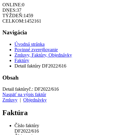
ONLINE:
0
DNES:
37
TÝŽDEŇ:
1459
CELKOM:
1452161
Navigácia
Úvodná stránka
Povinné zverejňovanie
Zmluvy, Faktúry, Objednávky
Faktúry
Detail faktúry DF2022/616
Obsah
Detail faktúry
č.:
DF2022/616
Naspäť na výpis faktúr
Zmluvy
|
Objednávky
Faktúra
Číslo faktúry
DF2022/616