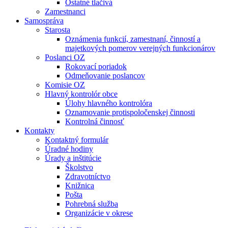
Ostatné tlačivá
Zamestnanci
Samospráva
Starosta
Oznámenia funkcií, zamestnaní, činností a
majetkových pomerov verejných funkcionárov
Poslanci OZ
Rokovací poriadok
Odmeňovanie poslancov
Komisie OZ
Hlavný kontrolór obce
Úlohy hlavného kontrolóra
Oznamovanie protispoločenskej činnosti
Kontrolná činnosť
Kontakty
Kontaktný formulár
Úradné hodiny
Úrady a inštitúcie
Školstvo
Zdravotníctvo
Knižnica
Pošta
Pohrebná služba
Organizácie v okrese