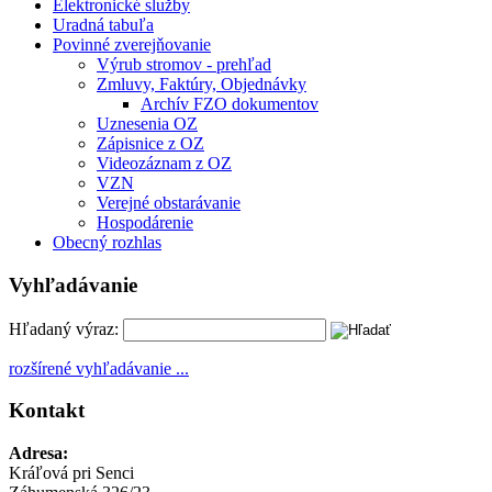
Elektronické služby
Uradná tabuľa
Povinné zverejňovanie
Výrub stromov - prehľad
Zmluvy, Faktúry, Objednávky
Archív FZO dokumentov
Uznesenia OZ
Zápisnice z OZ
Videozáznam z OZ
VZN
Verejné obstarávanie
Hospodárenie
Obecný rozhlas
Vyhľadávanie
Hľadaný výraz:
rozšírené vyhľadávanie ...
Kontakt
Adresa:
Kráľová pri Senci