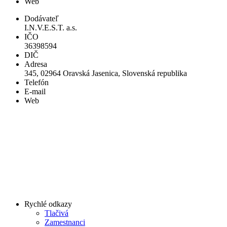
Web
Dodávateľ
I.N.V.E.S.T. a.s.
IČO
36398594
DIČ
Adresa
345, 02964 Oravská Jasenica, Slovenská republika
Telefón
E-mail
Web
Rychlé odkazy
Tlačivá
Zamestnanci