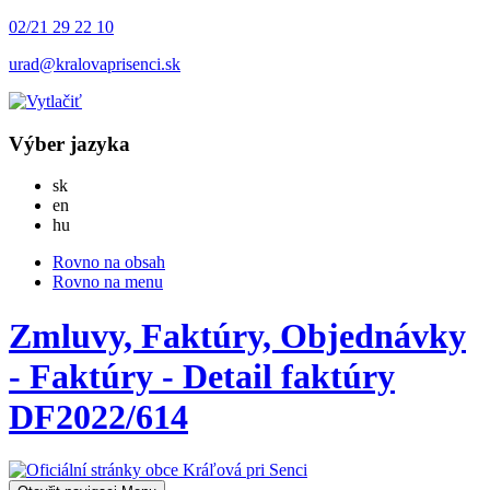
02/21 29 22 10
urad@kralovaprisenci.sk
Výber jazyka
Slovensky
sk
English
en
Magyar
hu
Rovno na obsah
Rovno na menu
Zmluvy, Faktúry, Objednávky
- Faktúry - Detail faktúry
DF2022/614