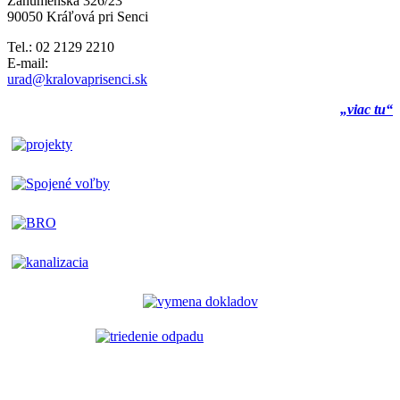
Záhumenská 326/23
90050 Kráľová pri Senci
Tel.: 02 2129 2210
E-mail:
urad@kralovaprisenci.sk
„viac tu“