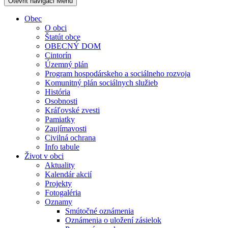
Otevřit navigaci
Menu
Obec
O obci
Štatút obce
OBECNÝ DOM
Cintorín
Územný plán
Program hospodárskeho a sociálneho rozvoja
Komunitný plán sociálnych služieb
História
Osobnosti
Kráľovské zvesti
Pamiatky
Zaujímavosti
Civilná ochrana
Info tabule
Život v obci
Aktuality
Kalendár akcií
Projekty
Fotogaléria
Oznamy
Smútočné oznámenia
Oznámenia o uložení zásielok