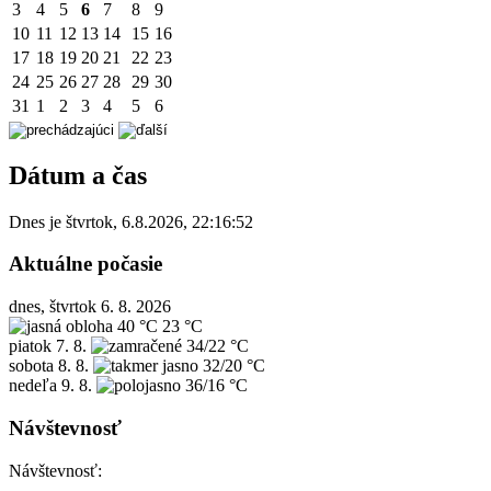
3
4
5
6
7
8
9
10
11
12
13
14
15
16
17
18
19
20
21
22
23
24
25
26
27
28
29
30
31
1
2
3
4
5
6
Dátum a čas
Dnes je
štvrtok
,
6.8.2026
,
22:16:52
Aktuálne počasie
dnes, štvrtok 6. 8. 2026
40 °C
23 °C
piatok
7. 8.
34/22 °C
sobota
8. 8.
32/20 °C
nedeľa
9. 8.
36/16 °C
Návštevnosť
Návštevnosť: