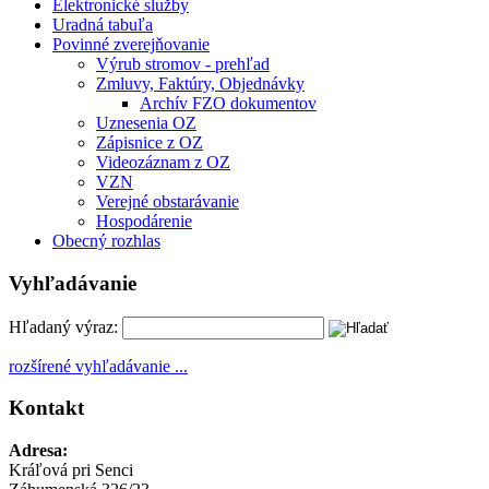
Elektronické služby
Uradná tabuľa
Povinné zverejňovanie
Výrub stromov - prehľad
Zmluvy, Faktúry, Objednávky
Archív FZO dokumentov
Uznesenia OZ
Zápisnice z OZ
Videozáznam z OZ
VZN
Verejné obstarávanie
Hospodárenie
Obecný rozhlas
Vyhľadávanie
Hľadaný výraz:
rozšírené vyhľadávanie ...
Kontakt
Adresa:
Kráľová pri Senci