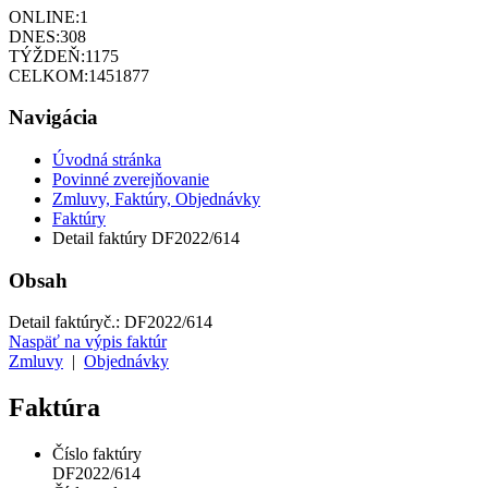
ONLINE:
1
DNES:
308
TÝŽDEŇ:
1175
CELKOM:
1451877
Navigácia
Úvodná stránka
Povinné zverejňovanie
Zmluvy, Faktúry, Objednávky
Faktúry
Detail faktúry DF2022/614
Obsah
Detail faktúry
č.:
DF2022/614
Naspäť na výpis faktúr
Zmluvy
|
Objednávky
Faktúra
Číslo faktúry
DF2022/614