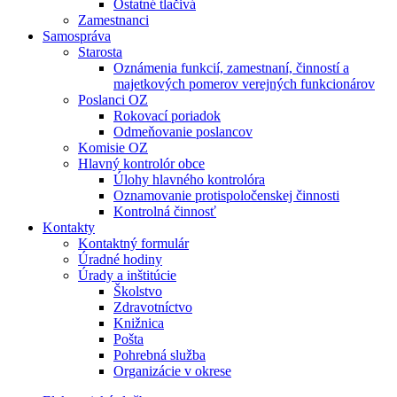
Ostatné tlačivá
Zamestnanci
Samospráva
Starosta
Oznámenia funkcií, zamestnaní, činností a
majetkových pomerov verejných funkcionárov
Poslanci OZ
Rokovací poriadok
Odmeňovanie poslancov
Komisie OZ
Hlavný kontrolór obce
Úlohy hlavného kontrolóra
Oznamovanie protispoločenskej činnosti
Kontrolná činnosť
Kontakty
Kontaktný formulár
Úradné hodiny
Úrady a inštitúcie
Školstvo
Zdravotníctvo
Knižnica
Pošta
Pohrebná služba
Organizácie v okrese