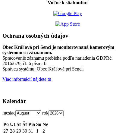
Voľne k stiahnutiu:
Ochrana osobných údajov
Obec Kráľová pri Senci je monitorovnaná kamerovým
systémom so záznamom.
Spracovanie záznamu prebieha podľa nariadenia GDPRč.
2016/679, čl. 6 písm. f.
Správca systému: Obec Kráľová pri Senci.
Viac informácií nájdete tu
Kalendár
mesiac
rok
Po
Ut
St
Št
Pia
So
Ne
27
28
29
30
31
1
2