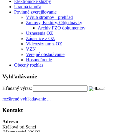
Elektronické služby
Uradná tabuľa
Povinné zverejňovanie
Výrub stromov - prehľad
Zmluvy, Faktúry, Objednávky
Archív FZO dokumentov
Uznesenia OZ
Zápisnice z OZ
Videozáznam z OZ
VZN
Verejné obstarávanie
Hospodárenie
Obecný rozhlas
Vyhľadávanie
Hľadaný výraz:
rozšírené vyhľadávanie ...
Kontakt
Adresa:
Kráľová pri Senci