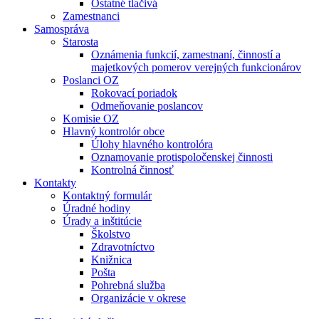
Ostatné tlačivá
Zamestnanci
Samospráva
Starosta
Oznámenia funkcií, zamestnaní, činností a
majetkových pomerov verejných funkcionárov
Poslanci OZ
Rokovací poriadok
Odmeňovanie poslancov
Komisie OZ
Hlavný kontrolór obce
Úlohy hlavného kontrolóra
Oznamovanie protispoločenskej činnosti
Kontrolná činnosť
Kontakty
Kontaktný formulár
Úradné hodiny
Úrady a inštitúcie
Školstvo
Zdravotníctvo
Knižnica
Pošta
Pohrebná služba
Organizácie v okrese