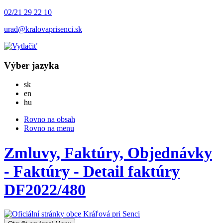
02/21 29 22 10
urad@kralovaprisenci.sk
Výber jazyka
Slovensky
sk
English
en
Magyar
hu
Rovno na obsah
Rovno na menu
Zmluvy, Faktúry, Objednávky
- Faktúry - Detail faktúry
DF2022/480