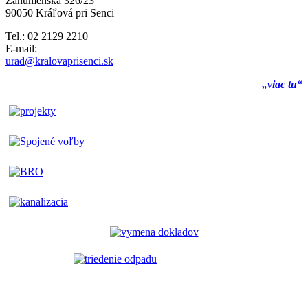
Záhumenská 326/23
90050 Kráľová pri Senci
Tel.: 02 2129 2210
E-mail:
urad@kralovaprisenci.sk
„viac tu“