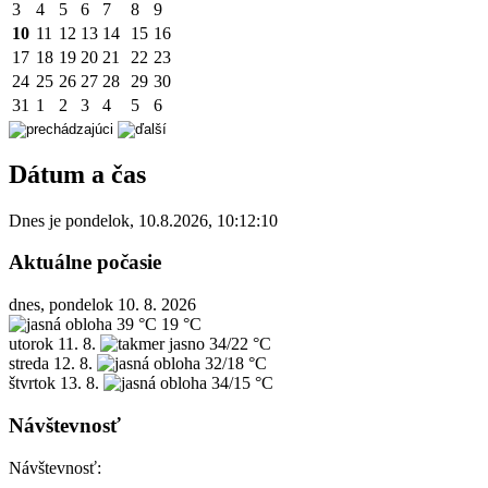
3
4
5
6
7
8
9
10
11
12
13
14
15
16
17
18
19
20
21
22
23
24
25
26
27
28
29
30
31
1
2
3
4
5
6
Dátum a čas
Dnes je
pondelok
,
10.8.2026
,
10:12:10
Aktuálne počasie
dnes, pondelok 10. 8. 2026
39 °C
19 °C
utorok
11. 8.
34/22 °C
streda
12. 8.
32/18 °C
štvrtok
13. 8.
34/15 °C
Návštevnosť
Návštevnosť: