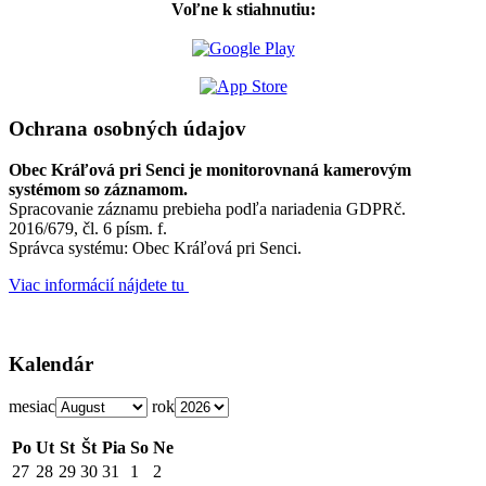
Voľne k stiahnutiu:
Ochrana osobných údajov
Obec Kráľová pri Senci je monitorovnaná kamerovým
systémom so záznamom.
Spracovanie záznamu prebieha podľa nariadenia GDPRč.
2016/679, čl. 6 písm. f.
Správca systému: Obec Kráľová pri Senci.
Viac informácií nájdete tu
Kalendár
mesiac
rok
Po
Ut
St
Št
Pia
So
Ne
27
28
29
30
31
1
2