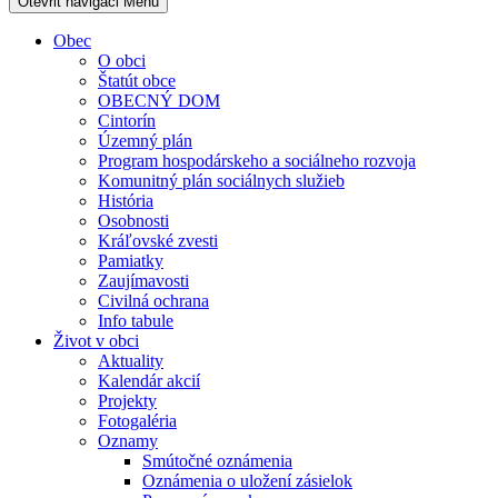
Otevřit navigaci
Menu
Obec
O obci
Štatút obce
OBECNÝ DOM
Cintorín
Územný plán
Program hospodárskeho a sociálneho rozvoja
Komunitný plán sociálnych služieb
História
Osobnosti
Kráľovské zvesti
Pamiatky
Zaujímavosti
Civilná ochrana
Info tabule
Život v obci
Aktuality
Kalendár akcií
Projekty
Fotogaléria
Oznamy
Smútočné oznámenia
Oznámenia o uložení zásielok