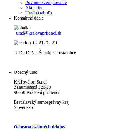
Povinné zverejňovanie
Aktuality
Uradná tabuľa
Kontaktné údaje
urad@kralovaprisenci.sk
02 2129 2210
JUDr. Dušan Šebok, starosta obce
Obecný úrad
Kráľová pri Senci
Záhumenská 326/23
90050 Kráľová pri Senci
Bratislavský samosprávny kraj
Slovensko
Ochrana osobných údajov