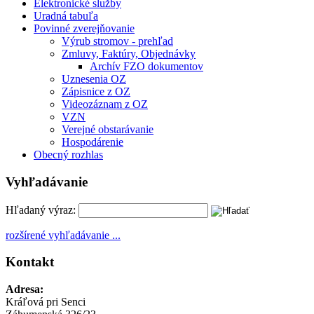
Elektronické služby
Uradná tabuľa
Povinné zverejňovanie
Výrub stromov - prehľad
Zmluvy, Faktúry, Objednávky
Archív FZO dokumentov
Uznesenia OZ
Zápisnice z OZ
Videozáznam z OZ
VZN
Verejné obstarávanie
Hospodárenie
Obecný rozhlas
Vyhľadávanie
Hľadaný výraz:
rozšírené vyhľadávanie ...
Kontakt
Adresa:
Kráľová pri Senci