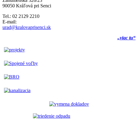
Záhumenská 326/23
90050 Kráľová pri Senci
Tel.: 02 2129 2210
E-mail:
urad@kralovaprisenci.sk
„viac tu“