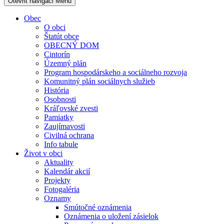
Otevřit navigaci
Menu
Obec
O obci
Štatút obce
OBECNÝ DOM
Cintorín
Územný plán
Program hospodárskeho a sociálneho rozvoja
Komunitný plán sociálnych služieb
História
Osobnosti
Kráľovské zvesti
Pamiatky
Zaujímavosti
Civilná ochrana
Info tabule
Život v obci
Aktuality
Kalendár akcií
Projekty
Fotogaléria
Oznamy
Smútočné oznámenia
Oznámenia o uložení zásielok