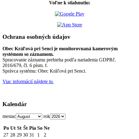
Voľne k stiahnutiu:
Ochrana osobných údajov
Obec Kráľová pri Senci je monitorovnaná kamerovým
systémom so záznamom.
Spracovanie záznamu prebieha podľa nariadenia GDPRč.
2016/679, čl. 6 písm. f.
Správca systému: Obec Kráľová pri Senci.
Viac informácií nájdete tu
Kalendár
mesiac
rok
Po
Ut
St
Št
Pia
So
Ne
27
28
29
30
31
1
2