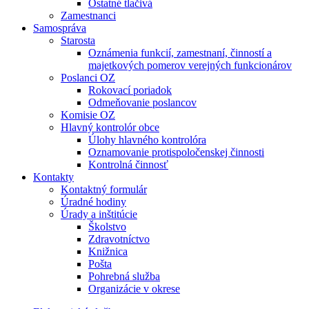
Ostatné tlačivá
Zamestnanci
Samospráva
Starosta
Oznámenia funkcií, zamestnaní, činností a
majetkových pomerov verejných funkcionárov
Poslanci OZ
Rokovací poriadok
Odmeňovanie poslancov
Komisie OZ
Hlavný kontrolór obce
Úlohy hlavného kontrolóra
Oznamovanie protispoločenskej činnosti
Kontrolná činnosť
Kontakty
Kontaktný formulár
Úradné hodiny
Úrady a inštitúcie
Školstvo
Zdravotníctvo
Knižnica
Pošta
Pohrebná služba
Organizácie v okrese