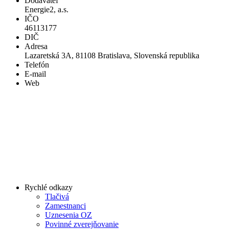
Dodávateľ
Energie2, a.s.
IČO
46113177
DIČ
Adresa
Lazaretská 3A, 81108 Bratislava, Slovenská republika
Telefón
E-mail
Web
Rychlé odkazy
Tlačivá
Zamestnanci
Uznesenia OZ
Povinné zverejňovanie