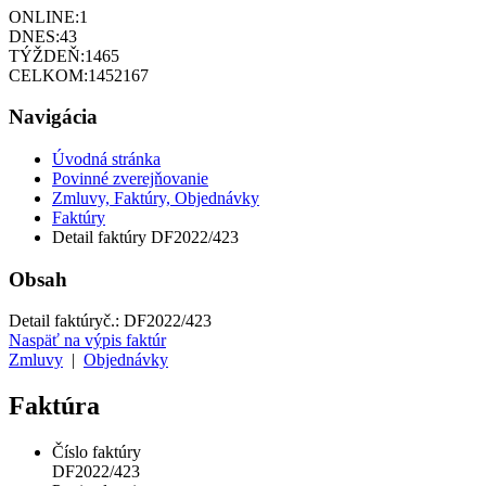
ONLINE:
1
DNES:
43
TÝŽDEŇ:
1465
CELKOM:
1452167
Navigácia
Úvodná stránka
Povinné zverejňovanie
Zmluvy, Faktúry, Objednávky
Faktúry
Detail faktúry DF2022/423
Obsah
Detail faktúry
č.:
DF2022/423
Naspäť na výpis faktúr
Zmluvy
|
Objednávky
Faktúra
Číslo faktúry
DF2022/423