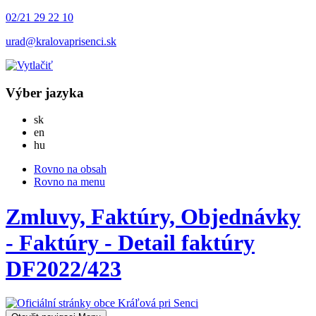
02/21 29 22 10
urad@kralovaprisenci.sk
Výber jazyka
Slovensky
sk
English
en
Magyar
hu
Rovno na obsah
Rovno na menu
Zmluvy, Faktúry, Objednávky
- Faktúry - Detail faktúry
DF2022/423