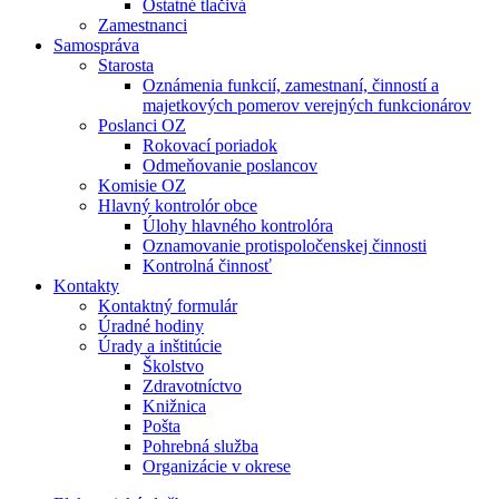
Ostatné tlačivá
Zamestnanci
Samospráva
Starosta
Oznámenia funkcií, zamestnaní, činností a
majetkových pomerov verejných funkcionárov
Poslanci OZ
Rokovací poriadok
Odmeňovanie poslancov
Komisie OZ
Hlavný kontrolór obce
Úlohy hlavného kontrolóra
Oznamovanie protispoločenskej činnosti
Kontrolná činnosť
Kontakty
Kontaktný formulár
Úradné hodiny
Úrady a inštitúcie
Školstvo
Zdravotníctvo
Knižnica
Pošta
Pohrebná služba
Organizácie v okrese