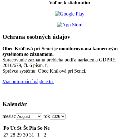
Voľne k stiahnutiu:
Ochrana osobných údajov
Obec Kráľová pri Senci je monitorovnaná kamerovým
systémom so záznamom.
Spracovanie záznamu prebieha podľa nariadenia GDPRč.
2016/679, čl. 6 písm. f.
Správca systému: Obec Kráľová pri Senci.
Viac informácií nájdete tu
Kalendár
mesiac
rok
Po
Ut
St
Št
Pia
So
Ne
27
28
29
30
31
1
2