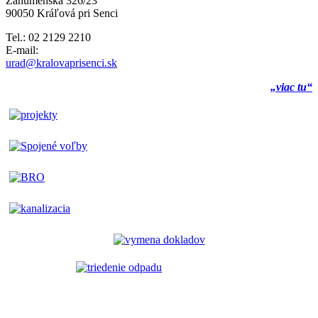
Záhumenská 326/23
90050 Kráľová pri Senci
Tel.: 02 2129 2210
E-mail:
urad@kralovaprisenci.sk
„viac tu“