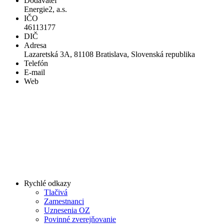
Dodávateľ
Energie2, a.s.
IČO
46113177
DIČ
Adresa
Lazaretská 3A, 81108 Bratislava, Slovenská republika
Telefón
E-mail
Web
Rychlé odkazy
Tlačivá
Zamestnanci
Uznesenia OZ
Povinné zverejňovanie