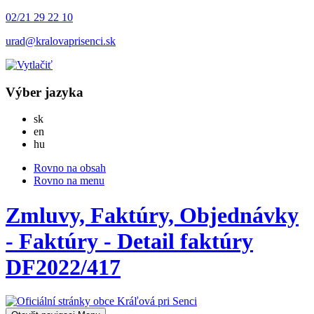
02/21 29 22 10
urad@kralovaprisenci.sk
Výber jazyka
Slovensky
sk
English
en
Magyar
hu
Rovno na obsah
Rovno na menu
Zmluvy, Faktúry, Objednávky
- Faktúry - Detail faktúry
DF2022/417