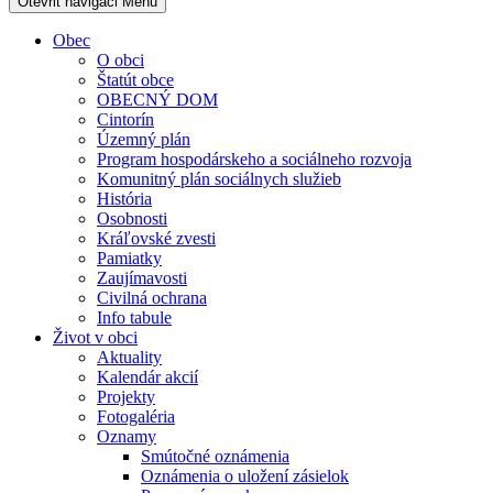
Otevřit navigaci
Menu
Obec
O obci
Štatút obce
OBECNÝ DOM
Cintorín
Územný plán
Program hospodárskeho a sociálneho rozvoja
Komunitný plán sociálnych služieb
História
Osobnosti
Kráľovské zvesti
Pamiatky
Zaujímavosti
Civilná ochrana
Info tabule
Život v obci
Aktuality
Kalendár akcií
Projekty
Fotogaléria
Oznamy
Smútočné oznámenia
Oznámenia o uložení zásielok