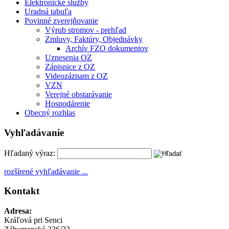
Elektronické služby
Uradná tabuľa
Povinné zverejňovanie
Výrub stromov - prehľad
Zmluvy, Faktúry, Objednávky
Archív FZO dokumentov
Uznesenia OZ
Zápisnice z OZ
Videozáznam z OZ
VZN
Verejné obstarávanie
Hospodárenie
Obecný rozhlas
Vyhľadávanie
Hľadaný výraz:
rozšírené vyhľadávanie ...
Kontakt
Adresa:
Kráľová pri Senci