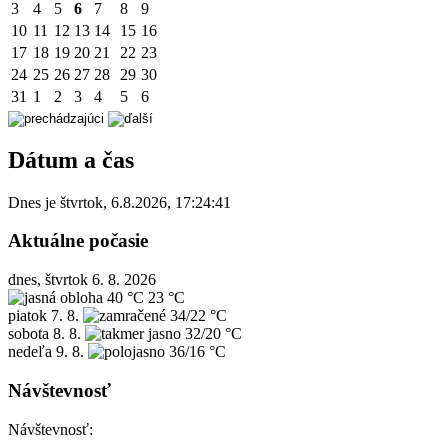
3
4
5
6
7
8
9
10
11
12
13
14
15
16
17
18
19
20
21
22
23
24
25
26
27
28
29
30
31
1
2
3
4
5
6
Dátum a čas
Dnes je
štvrtok
,
6.8.2026
,
17:24:41
Aktuálne počasie
dnes, štvrtok 6. 8. 2026
40 °C
23 °C
piatok
7. 8.
34/22 °C
sobota
8. 8.
32/20 °C
nedeľa
9. 8.
36/16 °C
Návštevnosť
Návštevnosť: