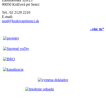
Záhumenská 326/23
90050 Kráľová pri Senci
Tel.: 02 2129 2210
E-mail:
urad@kralovaprisenci.sk
„viac tu“