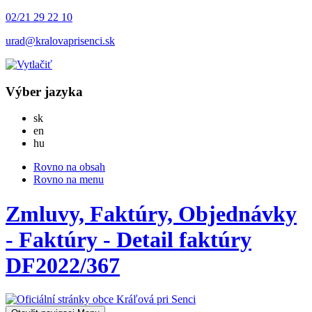
02/21 29 22 10
urad@kralovaprisenci.sk
Výber jazyka
Slovensky
sk
English
en
Magyar
hu
Rovno na obsah
Rovno na menu
Zmluvy, Faktúry, Objednávky
- Faktúry - Detail faktúry
DF2022/367