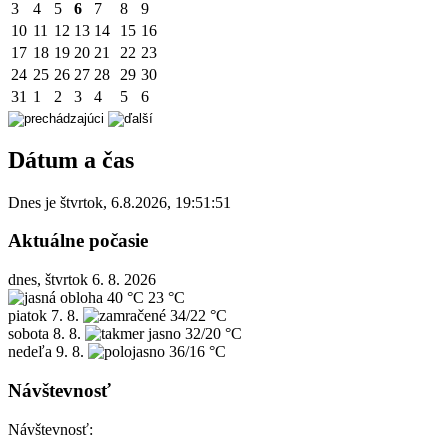
3
4
5
6
7
8
9
10
11
12
13
14
15
16
17
18
19
20
21
22
23
24
25
26
27
28
29
30
31
1
2
3
4
5
6
Dátum a čas
Dnes je
štvrtok
,
6.8.2026
,
19:51:51
Aktuálne počasie
dnes, štvrtok 6. 8. 2026
40 °C
23 °C
piatok
7. 8.
34/22 °C
sobota
8. 8.
32/20 °C
nedeľa
9. 8.
36/16 °C
Návštevnosť
Návštevnosť: