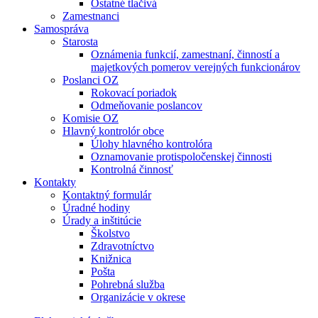
Ostatné tlačivá
Zamestnanci
Samospráva
Starosta
Oznámenia funkcií, zamestnaní, činností a
majetkových pomerov verejných funkcionárov
Poslanci OZ
Rokovací poriadok
Odmeňovanie poslancov
Komisie OZ
Hlavný kontrolór obce
Úlohy hlavného kontrolóra
Oznamovanie protispoločenskej činnosti
Kontrolná činnosť
Kontakty
Kontaktný formulár
Úradné hodiny
Úrady a inštitúcie
Školstvo
Zdravotníctvo
Knižnica
Pošta
Pohrebná služba
Organizácie v okrese