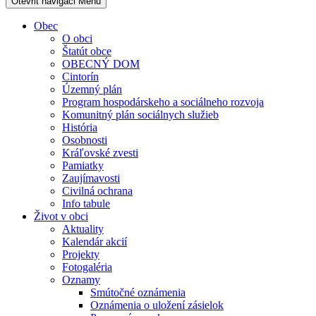
Otevřit navigaci
Menu
Obec
O obci
Štatút obce
OBECNÝ DOM
Cintorín
Územný plán
Program hospodárskeho a sociálneho rozvoja
Komunitný plán sociálnych služieb
História
Osobnosti
Kráľovské zvesti
Pamiatky
Zaujímavosti
Civilná ochrana
Info tabule
Život v obci
Aktuality
Kalendár akcií
Projekty
Fotogaléria
Oznamy
Smútočné oznámenia
Oznámenia o uložení zásielok