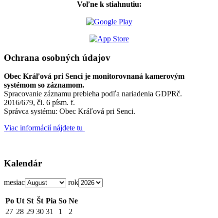
Voľne k stiahnutiu:
Ochrana osobných údajov
Obec Kráľová pri Senci je monitorovnaná kamerovým
systémom so záznamom.
Spracovanie záznamu prebieha podľa nariadenia GDPRč.
2016/679, čl. 6 písm. f.
Správca systému: Obec Kráľová pri Senci.
Viac informácií nájdete tu
Kalendár
mesiac
rok
Po
Ut
St
Št
Pia
So
Ne
27
28
29
30
31
1
2