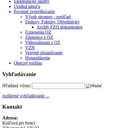
Elektronické služby
Uradná tabuľa
Povinné zverejňovanie
Výrub stromov - prehľad
Zmluvy, Faktúry, Objednávky
Archív FZO dokumentov
Uznesenia OZ
Zápisnice z OZ
Videozáznam z OZ
VZN
Verejné obstarávanie
Hospodárenie
Obecný rozhlas
Vyhľadávanie
Hľadaný výraz:
rozšírené vyhľadávanie ...
Kontakt
Adresa:
Kráľová pri Senci