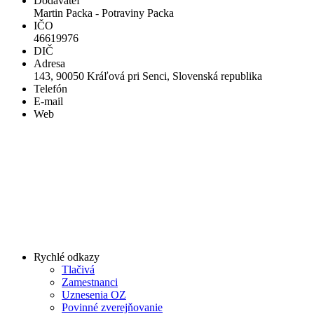
Dodávateľ
Martin Packa - Potraviny Packa
IČO
46619976
DIČ
Adresa
143, 90050 Kráľová pri Senci, Slovenská republika
Telefón
E-mail
Web
Rychlé odkazy
Tlačivá
Zamestnanci
Uznesenia OZ
Povinné zverejňovanie