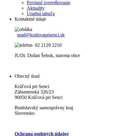
Povinné zverejňovanie
Aktuality
Uradná tabuľa
Kontaktné údaje
urad@kralovaprisenci.sk
02 2129 2210
JUDr. Dušan Šebok, starosta obce
Obecný úrad
Kráľová pri Senci
Záhumenská 326/23
90050 Kráľová pri Senci
Bratislavský samosprávny kraj
Slovensko
Ochrana osobných údajov