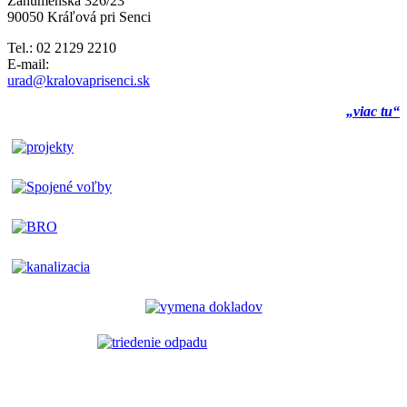
Záhumenská 326/23
90050 Kráľová pri Senci
Tel.: 02 2129 2210
E-mail:
urad@kralovaprisenci.sk
„viac tu“