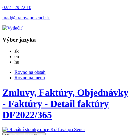
02/21 29 22 10
urad@kralovaprisenci.sk
Výber jazyka
Slovensky
sk
English
en
Magyar
hu
Rovno na obsah
Rovno na menu
Zmluvy, Faktúry, Objednávky
- Faktúry - Detail faktúry
DF2022/365