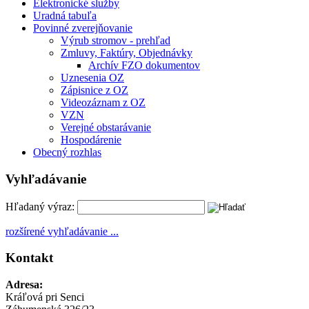
Elektronické služby
Uradná tabuľa
Povinné zverejňovanie
Výrub stromov - prehľad
Zmluvy, Faktúry, Objednávky
Archív FZO dokumentov
Uznesenia OZ
Zápisnice z OZ
Videozáznam z OZ
VZN
Verejné obstarávanie
Hospodárenie
Obecný rozhlas
Vyhľadávanie
Hľadaný výraz:
rozšírené vyhľadávanie ...
Kontakt
Adresa:
Kráľová pri Senci