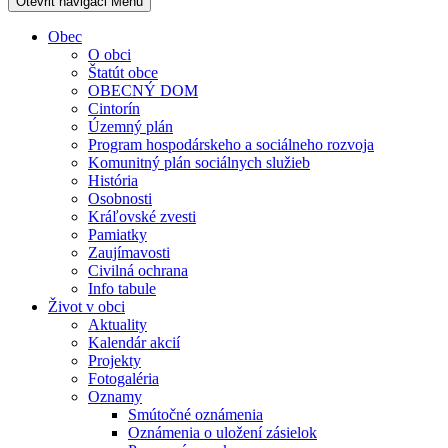
Otevřit navigaci
Menu
Obec
O obci
Štatút obce
OBECNÝ DOM
Cintorín
Územný plán
Program hospodárskeho a sociálneho rozvoja
Komunitný plán sociálnych služieb
História
Osobnosti
Kráľovské zvesti
Pamiatky
Zaujímavosti
Civilná ochrana
Info tabule
Život v obci
Aktuality
Kalendár akcií
Projekty
Fotogaléria
Oznamy
Smútočné oznámenia
Oznámenia o uložení zásielok