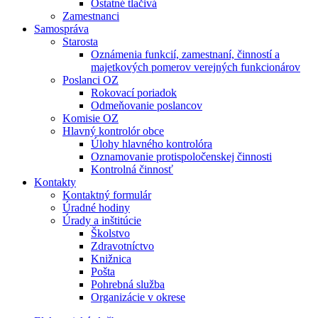
Ostatné tlačivá
Zamestnanci
Samospráva
Starosta
Oznámenia funkcií, zamestnaní, činností a
majetkových pomerov verejných funkcionárov
Poslanci OZ
Rokovací poriadok
Odmeňovanie poslancov
Komisie OZ
Hlavný kontrolór obce
Úlohy hlavného kontrolóra
Oznamovanie protispoločenskej činnosti
Kontrolná činnosť
Kontakty
Kontaktný formulár
Úradné hodiny
Úrady a inštitúcie
Školstvo
Zdravotníctvo
Knižnica
Pošta
Pohrebná služba
Organizácie v okrese