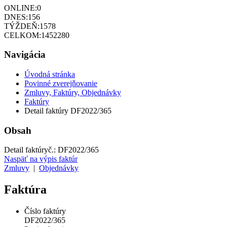
ONLINE:
0
DNES:
156
TÝŽDEŇ:
1578
CELKOM:
1452280
Navigácia
Úvodná stránka
Povinné zverejňovanie
Zmluvy, Faktúry, Objednávky
Faktúry
Detail faktúry DF2022/365
Obsah
Detail faktúry
č.:
DF2022/365
Naspäť na výpis faktúr
Zmluvy
|
Objednávky
Faktúra
Číslo faktúry
DF2022/365