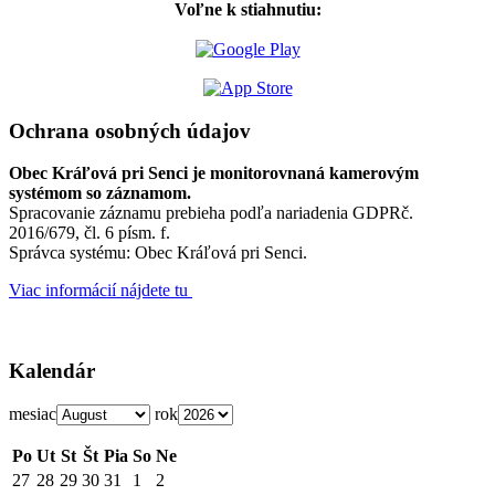
Voľne k stiahnutiu:
Ochrana osobných údajov
Obec Kráľová pri Senci je monitorovnaná kamerovým
systémom so záznamom.
Spracovanie záznamu prebieha podľa nariadenia GDPRč.
2016/679, čl. 6 písm. f.
Správca systému: Obec Kráľová pri Senci.
Viac informácií nájdete tu
Kalendár
mesiac
rok
Po
Ut
St
Št
Pia
So
Ne
27
28
29
30
31
1
2