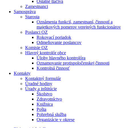
Ostatné tlačivá
Zamestnanci
Samospráva
Starosta
Oznámenia funkcií, zamestnaní, činností a
majetkových pomerov verejných funkcionárov
Poslanci OZ
Rokovací poriadok
Odmeňovanie poslancov
Komisie OZ
Hlavný kontrolór obce
Úlohy hlavného kontrolóra
Oznamovanie protispoločenskej činnosti
Kontrolná činnosť
Kontakty
Kontaktný formulár
Úradné hodiny
Úrady a inštitúcie
Školstvo
Zdravotníctvo
Knižnica
Pošta
Pohrebná služba
Organizácie v okrese