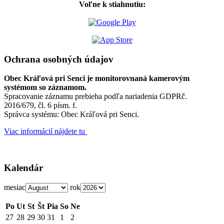
Voľne k stiahnutiu:
Ochrana osobných údajov
Obec Kráľová pri Senci je monitorovnaná kamerovým
systémom so záznamom.
Spracovanie záznamu prebieha podľa nariadenia GDPRč.
2016/679, čl. 6 písm. f.
Správca systému: Obec Kráľová pri Senci.
Viac informácií nájdete tu
Kalendár
mesiac
rok
Po
Ut
St
Št
Pia
So
Ne
27
28
29
30
31
1
2