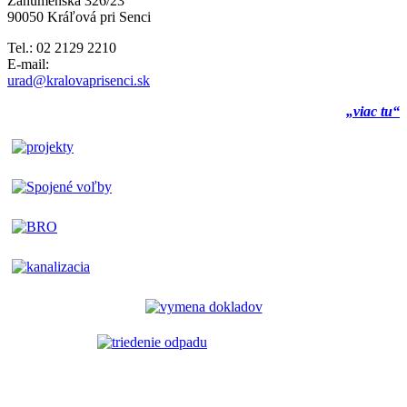
Záhumenská 326/23
90050 Kráľová pri Senci
Tel.: 02 2129 2210
E-mail:
urad@kralovaprisenci.sk
„viac tu“