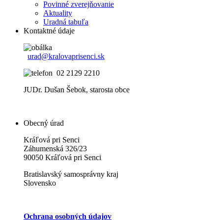
Povinné zverejňovanie
Aktuality
Uradná tabuľa
Kontaktné údaje
urad@kralovaprisenci.sk
02 2129 2210
JUDr. Dušan Šebok, starosta obce
Obecný úrad
Kráľová pri Senci
Záhumenská 326/23
90050 Kráľová pri Senci
Bratislavský samosprávny kraj
Slovensko
Ochrana osobných údajov