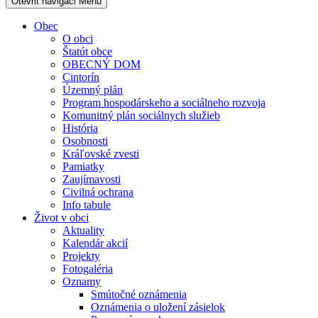
Otevřit navigaci
Menu
Obec
O obci
Štatút obce
OBECNÝ DOM
Cintorín
Územný plán
Program hospodárskeho a sociálneho rozvoja
Komunitný plán sociálnych služieb
História
Osobnosti
Kráľovské zvesti
Pamiatky
Zaujímavosti
Civilná ochrana
Info tabule
Život v obci
Aktuality
Kalendár akcií
Projekty
Fotogaléria
Oznamy
Smútočné oznámenia
Oznámenia o uložení zásielok