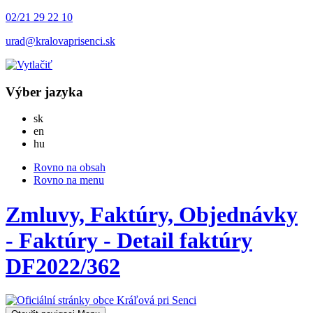
02/21 29 22 10
urad@kralovaprisenci.sk
Výber jazyka
Slovensky
sk
English
en
Magyar
hu
Rovno na obsah
Rovno na menu
Zmluvy, Faktúry, Objednávky
- Faktúry - Detail faktúry
DF2022/362