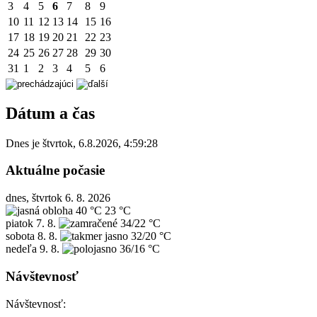
3
4
5
6
7
8
9
10
11
12
13
14
15
16
17
18
19
20
21
22
23
24
25
26
27
28
29
30
31
1
2
3
4
5
6
Dátum a čas
Dnes je
štvrtok
,
6.8.2026
,
4:59:28
Aktuálne počasie
dnes, štvrtok 6. 8. 2026
40 °C
23 °C
piatok
7. 8.
34/22 °C
sobota
8. 8.
32/20 °C
nedeľa
9. 8.
36/16 °C
Návštevnosť
Návštevnosť: