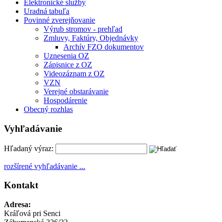
Elektronické služby
Uradná tabuľa
Povinné zverejňovanie
Výrub stromov - prehľad
Zmluvy, Faktúry, Objednávky
Archív FZO dokumentov
Uznesenia OZ
Zápisnice z OZ
Videozáznam z OZ
VZN
Verejné obstarávanie
Hospodárenie
Obecný rozhlas
Vyhľadávanie
Hľadaný výraz:
rozšírené vyhľadávanie ...
Kontakt
Adresa:
Kráľová pri Senci