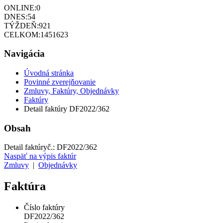
ONLINE:
0
DNES:
54
TÝŽDEŇ:
921
CELKOM:
1451623
Navigácia
Úvodná stránka
Povinné zverejňovanie
Zmluvy, Faktúry, Objednávky
Faktúry
Detail faktúry DF2022/362
Obsah
Detail faktúry
č.:
DF2022/362
Naspäť na výpis faktúr
Zmluvy
|
Objednávky
Faktúra
Číslo faktúry
DF2022/362