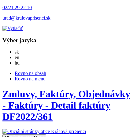
02/21 29 22 10
urad@kralovaprisenci.sk
Výber jazyka
Slovensky
sk
English
en
Magyar
hu
Rovno na obsah
Rovno na menu
Zmluvy, Faktúry, Objednávky
- Faktúry - Detail faktúry
DF2022/361