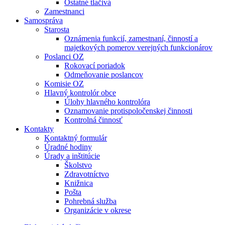
Ostatné tlačivá
Zamestnanci
Samospráva
Starosta
Oznámenia funkcií, zamestnaní, činností a
majetkových pomerov verejných funkcionárov
Poslanci OZ
Rokovací poriadok
Odmeňovanie poslancov
Komisie OZ
Hlavný kontrolór obce
Úlohy hlavného kontrolóra
Oznamovanie protispoločenskej činnosti
Kontrolná činnosť
Kontakty
Kontaktný formulár
Úradné hodiny
Úrady a inštitúcie
Školstvo
Zdravotníctvo
Knižnica
Pošta
Pohrebná služba
Organizácie v okrese