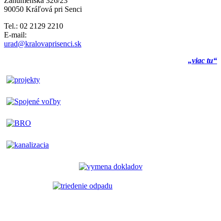
Záhumenská 326/23
90050 Kráľová pri Senci
Tel.: 02 2129 2210
E-mail:
urad@kralovaprisenci.sk
„viac tu“