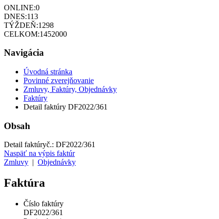
ONLINE:
0
DNES:
113
TÝŽDEŇ:
1298
CELKOM:
1452000
Navigácia
Úvodná stránka
Povinné zverejňovanie
Zmluvy, Faktúry, Objednávky
Faktúry
Detail faktúry DF2022/361
Obsah
Detail faktúry
č.:
DF2022/361
Naspäť na výpis faktúr
Zmluvy
|
Objednávky
Faktúra
Číslo faktúry
DF2022/361