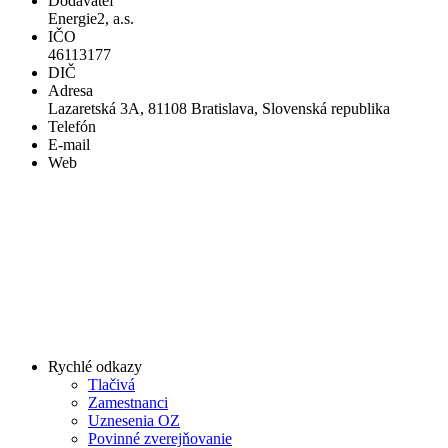
Dodávateľ
Energie2, a.s.
IČO
46113177
DIČ
Adresa
Lazaretská 3A, 81108 Bratislava, Slovenská republika
Telefón
E-mail
Web
Rychlé odkazy
Tlačivá
Zamestnanci
Uznesenia OZ
Povinné zverejňovanie