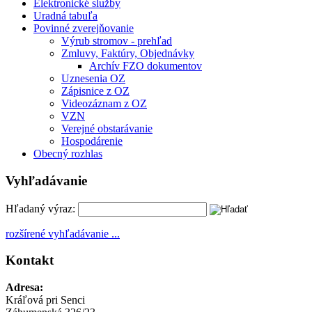
Elektronické služby
Uradná tabuľa
Povinné zverejňovanie
Výrub stromov - prehľad
Zmluvy, Faktúry, Objednávky
Archív FZO dokumentov
Uznesenia OZ
Zápisnice z OZ
Videozáznam z OZ
VZN
Verejné obstarávanie
Hospodárenie
Obecný rozhlas
Vyhľadávanie
Hľadaný výraz:
rozšírené vyhľadávanie ...
Kontakt
Adresa:
Kráľová pri Senci