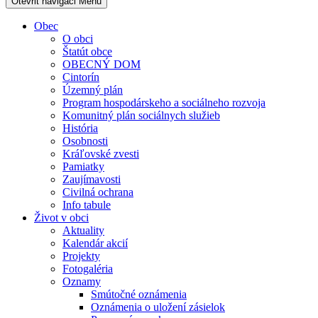
Otevřit navigaci
Menu
Obec
O obci
Štatút obce
OBECNÝ DOM
Cintorín
Územný plán
Program hospodárskeho a sociálneho rozvoja
Komunitný plán sociálnych služieb
História
Osobnosti
Kráľovské zvesti
Pamiatky
Zaujímavosti
Civilná ochrana
Info tabule
Život v obci
Aktuality
Kalendár akcií
Projekty
Fotogaléria
Oznamy
Smútočné oznámenia
Oznámenia o uložení zásielok