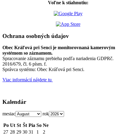
Voľne k stiahnutiu:
Ochrana osobných údajov
Obec Kráľová pri Senci je monitorovnaná kamerovým
systémom so záznamom.
Spracovanie záznamu prebieha podľa nariadenia GDPRč.
2016/679, čl. 6 písm. f.
Správca systému: Obec Kráľová pri Senci.
Viac informácií nájdete tu
Kalendár
mesiac
rok
Po
Ut
St
Št
Pia
So
Ne
27
28
29
30
31
1
2