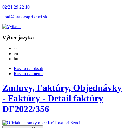
02/21 29 22 10
urad@kralovaprisenci.sk
Výber jazyka
Slovensky
sk
English
en
Magyar
hu
Rovno na obsah
Rovno na menu
Zmluvy, Faktúry, Objednávky
- Faktúry - Detail faktúry
DF2022/356