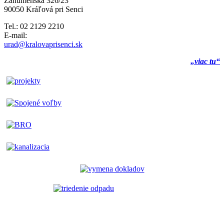
Záhumenská 326/23
90050 Kráľová pri Senci
Tel.: 02 2129 2210
E-mail:
urad@kralovaprisenci.sk
„viac tu“