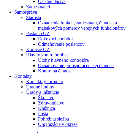
Ostatné tlačivá
Zamestnanci
Samospráva
Starosta
Oznámenia funkcií, zamestnaní, činností a
majetkových pomerov verejných funkcionárov
Poslanci OZ
Rokovací poriadok
Odmeňovanie poslancov
Komisie OZ
Hlavný kontrolór obce
Úlohy hlavného kontrolóra
Oznamovanie protispoločenskej činnosti
Kontrolná činnosť
Kontakty
Kontaktný formulár
Úradné hodiny
Úrady a inštitúcie
Školstvo
Zdravotníctvo
Knižnica
Pošta
Pohrebná služba
Organizácie v okrese