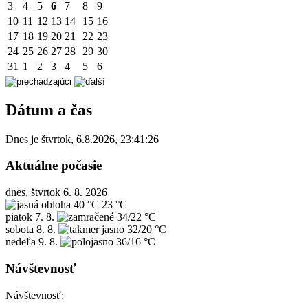
3
4
5
6
7
8
9
10
11
12
13
14
15
16
17
18
19
20
21
22
23
24
25
26
27
28
29
30
31
1
2
3
4
5
6
Dátum a čas
Dnes je
štvrtok
,
6.8.2026
,
23:41:26
Aktuálne počasie
dnes, štvrtok 6. 8. 2026
40 °C
23 °C
piatok
7. 8.
34/22 °C
sobota
8. 8.
32/20 °C
nedeľa
9. 8.
36/16 °C
Návštevnosť
Návštevnosť: