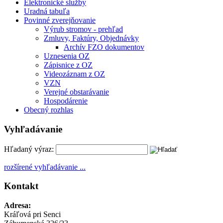
Elektronické služby
Uradná tabuľa
Povinné zverejňovanie
Výrub stromov - prehľad
Zmluvy, Faktúry, Objednávky
Archív FZO dokumentov
Uznesenia OZ
Zápisnice z OZ
Videozáznam z OZ
VZN
Verejné obstarávanie
Hospodárenie
Obecný rozhlas
Vyhľadávanie
Hľadaný výraz:
rozšírené vyhľadávanie ...
Kontakt
Adresa:
Kráľová pri Senci