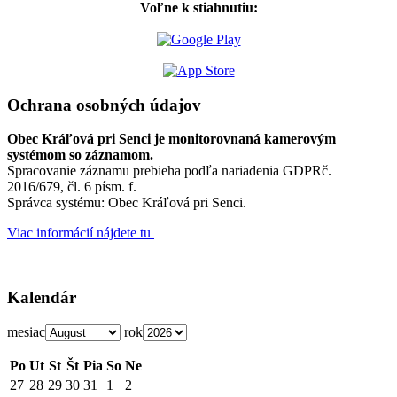
Voľne k stiahnutiu:
Ochrana osobných údajov
Obec Kráľová pri Senci je monitorovnaná kamerovým
systémom so záznamom.
Spracovanie záznamu prebieha podľa nariadenia GDPRč.
2016/679, čl. 6 písm. f.
Správca systému: Obec Kráľová pri Senci.
Viac informácií nájdete tu
Kalendár
mesiac
rok
Po
Ut
St
Št
Pia
So
Ne
27
28
29
30
31
1
2