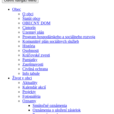
Otevřit navigaci
Menu
Obec
O obci
Štatút obce
OBECNÝ DOM
Cintorín
Územný plán
Program hospodárskeho a sociálneho rozvoja
Komunitný plán sociálnych služieb
História
Osobnosti
Kráľovské zvesti
Pamiatky
Zaujímavosti
Civilná ochrana
Info tabule
Život v obci
Aktuality
Kalendár akcií
Projekty
Fotogaléria
Oznamy
Smútočné oznámenia
Oznámenia o uložení zásielok