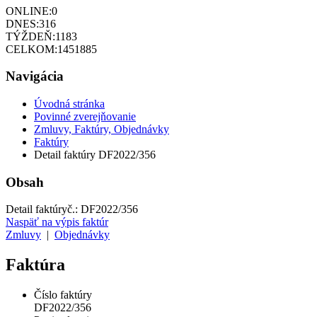
ONLINE:
0
DNES:
316
TÝŽDEŇ:
1183
CELKOM:
1451885
Navigácia
Úvodná stránka
Povinné zverejňovanie
Zmluvy, Faktúry, Objednávky
Faktúry
Detail faktúry DF2022/356
Obsah
Detail faktúry
č.:
DF2022/356
Naspäť na výpis faktúr
Zmluvy
|
Objednávky
Faktúra
Číslo faktúry
DF2022/356