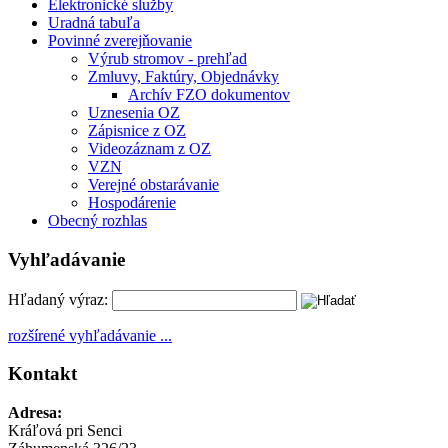
Elektronické služby
Uradná tabuľa
Povinné zverejňovanie
Výrub stromov - prehľad
Zmluvy, Faktúry, Objednávky
Archív FZO dokumentov
Uznesenia OZ
Zápisnice z OZ
Videozáznam z OZ
VZN
Verejné obstarávanie
Hospodárenie
Obecný rozhlas
Vyhľadávanie
Hľadaný výraz:
rozšírené vyhľadávanie ...
Kontakt
Adresa:
Kráľová pri Senci