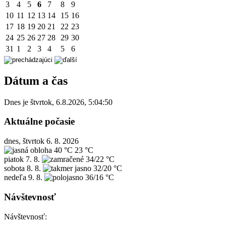
3
4
5
6
7
8
9
10
11
12
13
14
15
16
17
18
19
20
21
22
23
24
25
26
27
28
29
30
31
1
2
3
4
5
6
Dátum a čas
Dnes je
štvrtok
,
6.8.2026
,
5:04:50
Aktuálne počasie
dnes, štvrtok 6. 8. 2026
40 °C
23 °C
piatok
7. 8.
34/22 °C
sobota
8. 8.
32/20 °C
nedeľa
9. 8.
36/16 °C
Návštevnosť
Návštevnosť: