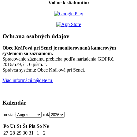
Voľne k stiahnutiu:
Ochrana osobných údajov
Obec Kráľová pri Senci je monitorovnaná kamerovým
systémom so záznamom.
Spracovanie záznamu prebieha podľa nariadenia GDPRč.
2016/679, čl. 6 písm. f.
Správca systému: Obec Kráľová pri Senci.
Viac informácií nájdete tu
Kalendár
mesiac
rok
Po
Ut
St
Št
Pia
So
Ne
27
28
29
30
31
1
2