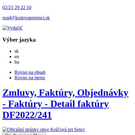
02/21 29 22 10
urad@kralovaprisenci.sk
Výber jazyka
Slovensky
sk
English
en
Magyar
hu
Rovno na obsah
Rovno na menu
Zmluvy, Faktúry, Objednávky
- Faktúry - Detail faktúry
DF2022/241