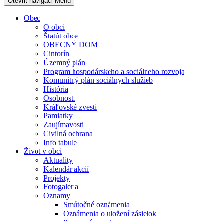
Otevřit navigaci
Menu
Obec
O obci
Štatút obce
OBECNÝ DOM
Cintorín
Územný plán
Program hospodárskeho a sociálneho rozvoja
Komunitný plán sociálnych služieb
História
Osobnosti
Kráľovské zvesti
Pamiatky
Zaujímavosti
Civilná ochrana
Info tabule
Život v obci
Aktuality
Kalendár akcií
Projekty
Fotogaléria
Oznamy
Smútočné oznámenia
Oznámenia o uložení zásielok