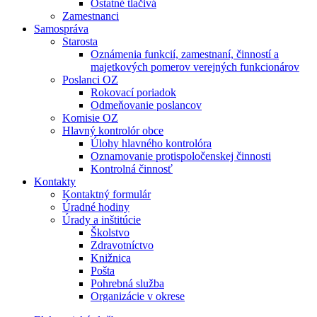
Ostatné tlačivá
Zamestnanci
Samospráva
Starosta
Oznámenia funkcií, zamestnaní, činností a
majetkových pomerov verejných funkcionárov
Poslanci OZ
Rokovací poriadok
Odmeňovanie poslancov
Komisie OZ
Hlavný kontrolór obce
Úlohy hlavného kontrolóra
Oznamovanie protispoločenskej činnosti
Kontrolná činnosť
Kontakty
Kontaktný formulár
Úradné hodiny
Úrady a inštitúcie
Školstvo
Zdravotníctvo
Knižnica
Pošta
Pohrebná služba
Organizácie v okrese