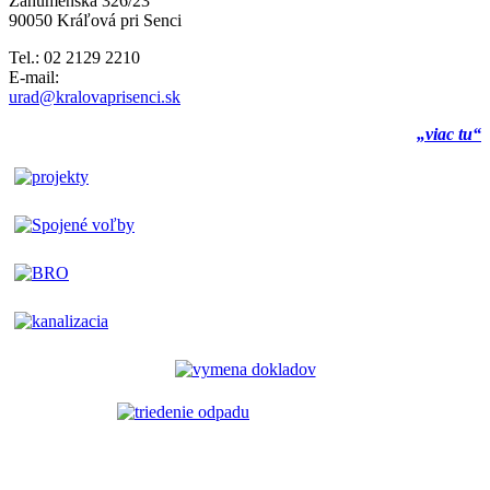
Záhumenská 326/23
90050 Kráľová pri Senci
Tel.: 02 2129 2210
E-mail:
urad@kralovaprisenci.sk
„viac tu“