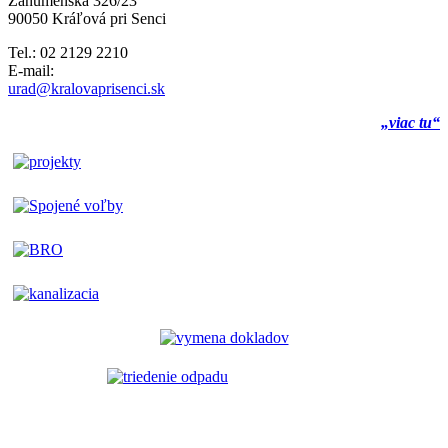
Záhumenská 326/23
90050 Kráľová pri Senci
Tel.: 02 2129 2210
E-mail:
urad@kralovaprisenci.sk
„viac tu“