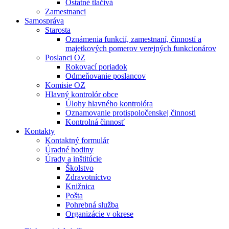
Ostatné tlačivá
Zamestnanci
Samospráva
Starosta
Oznámenia funkcií, zamestnaní, činností a
majetkových pomerov verejných funkcionárov
Poslanci OZ
Rokovací poriadok
Odmeňovanie poslancov
Komisie OZ
Hlavný kontrolór obce
Úlohy hlavného kontrolóra
Oznamovanie protispoločenskej činnosti
Kontrolná činnosť
Kontakty
Kontaktný formulár
Úradné hodiny
Úrady a inštitúcie
Školstvo
Zdravotníctvo
Knižnica
Pošta
Pohrebná služba
Organizácie v okrese