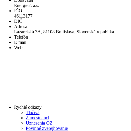
Dodávateľ
Energie2, a.s.
IČO
46113177
DIČ
Adresa
Lazaretská 3A, 81108 Bratislava, Slovenská republika
Telefón
E-mail
Web
Rychlé odkazy
Tlačivá
Zamestnanci
Uznesenia OZ
Povinné zverejňovanie