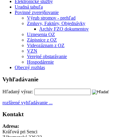
Elektronické služby
Uradná tabuľa
Povinné zverejňovanie
Výrub stromov - prehľad
Zmluvy, Faktúry, Objednávky
Archív FZO dokumentov
Uznesenia OZ
Zápisnice z OZ
Videozáznam z OZ
VZN
Verejné obstarávanie
Hospodárenie
Obecný rozhlas
Vyhľadávanie
Hľadaný výraz:
rozšírené vyhľadávanie ...
Kontakt
Adresa:
Kráľová pri Senci