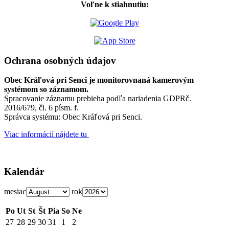
Voľne k stiahnutiu:
Ochrana osobných údajov
Obec Kráľová pri Senci je monitorovnaná kamerovým
systémom so záznamom.
Spracovanie záznamu prebieha podľa nariadenia GDPRč.
2016/679, čl. 6 písm. f.
Správca systému: Obec Kráľová pri Senci.
Viac informácií nájdete tu
Kalendár
mesiac
rok
Po
Ut
St
Št
Pia
So
Ne
27
28
29
30
31
1
2