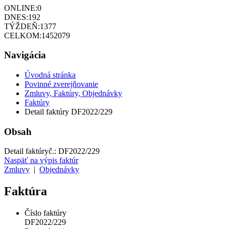
ONLINE:
0
DNES:
192
TÝŽDEŇ:
1377
CELKOM:
1452079
Navigácia
Úvodná stránka
Povinné zverejňovanie
Zmluvy, Faktúry, Objednávky
Faktúry
Detail faktúry DF2022/229
Obsah
Detail faktúry
č.:
DF2022/229
Naspäť na výpis faktúr
Zmluvy
|
Objednávky
Faktúra
Číslo faktúry
DF2022/229