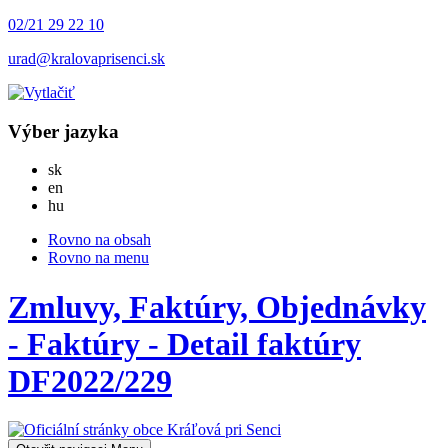
02/21 29 22 10
urad@kralovaprisenci.sk
Výber jazyka
Slovensky
sk
English
en
Magyar
hu
Rovno na obsah
Rovno na menu
Zmluvy, Faktúry, Objednávky
- Faktúry - Detail faktúry
DF2022/229