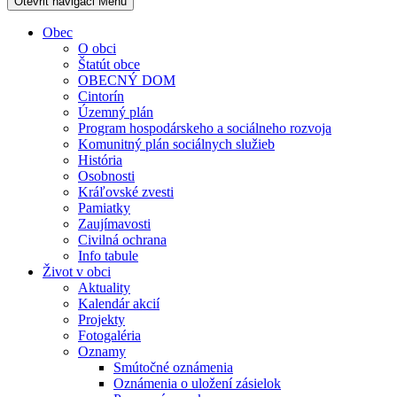
Otevřit navigaci
Menu
Obec
O obci
Štatút obce
OBECNÝ DOM
Cintorín
Územný plán
Program hospodárskeho a sociálneho rozvoja
Komunitný plán sociálnych služieb
História
Osobnosti
Kráľovské zvesti
Pamiatky
Zaujímavosti
Civilná ochrana
Info tabule
Život v obci
Aktuality
Kalendár akcií
Projekty
Fotogaléria
Oznamy
Smútočné oznámenia
Oznámenia o uložení zásielok