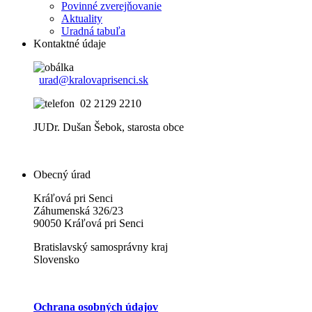
Povinné zverejňovanie
Aktuality
Uradná tabuľa
Kontaktné údaje
urad@kralovaprisenci.sk
02 2129 2210
JUDr. Dušan Šebok, starosta obce
Obecný úrad
Kráľová pri Senci
Záhumenská 326/23
90050 Kráľová pri Senci
Bratislavský samosprávny kraj
Slovensko
Ochrana osobných údajov