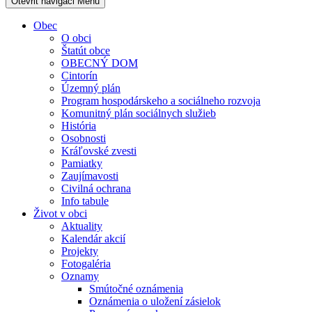
Otevřit navigaci
Menu
Obec
O obci
Štatút obce
OBECNÝ DOM
Cintorín
Územný plán
Program hospodárskeho a sociálneho rozvoja
Komunitný plán sociálnych služieb
História
Osobnosti
Kráľovské zvesti
Pamiatky
Zaujímavosti
Civilná ochrana
Info tabule
Život v obci
Aktuality
Kalendár akcií
Projekty
Fotogaléria
Oznamy
Smútočné oznámenia
Oznámenia o uložení zásielok