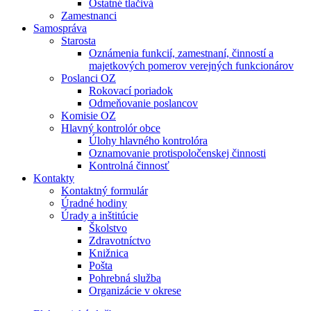
Ostatné tlačivá
Zamestnanci
Samospráva
Starosta
Oznámenia funkcií, zamestnaní, činností a
majetkových pomerov verejných funkcionárov
Poslanci OZ
Rokovací poriadok
Odmeňovanie poslancov
Komisie OZ
Hlavný kontrolór obce
Úlohy hlavného kontrolóra
Oznamovanie protispoločenskej činnosti
Kontrolná činnosť
Kontakty
Kontaktný formulár
Úradné hodiny
Úrady a inštitúcie
Školstvo
Zdravotníctvo
Knižnica
Pošta
Pohrebná služba
Organizácie v okrese