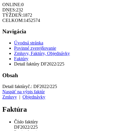
ONLINE:
0
DNES:
232
TÝŽDEŇ:
1872
CELKOM:
1452574
Navigácia
Úvodná stránka
Povinné zverejňovanie
Zmluvy, Faktúry, Objednávky
Faktúry
Detail faktúry DF2022/225
Obsah
Detail faktúry
č.:
DF2022/225
Naspäť na výpis faktúr
Zmluvy
|
Objednávky
Faktúra
Číslo faktúry
DF2022/225