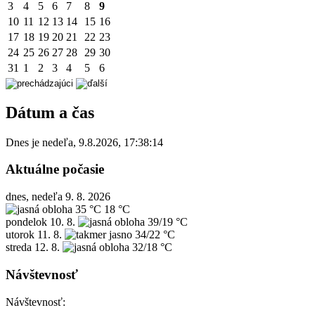
3
4
5
6
7
8
9
10
11
12
13
14
15
16
17
18
19
20
21
22
23
24
25
26
27
28
29
30
31
1
2
3
4
5
6
Dátum a čas
Dnes je
nedeľa
,
9.8.2026
,
17:38:14
Aktuálne počasie
dnes, nedeľa 9. 8. 2026
35 °C
18 °C
pondelok
10. 8.
39/19 °C
utorok
11. 8.
34/22 °C
streda
12. 8.
32/18 °C
Návštevnosť
Návštevnosť: