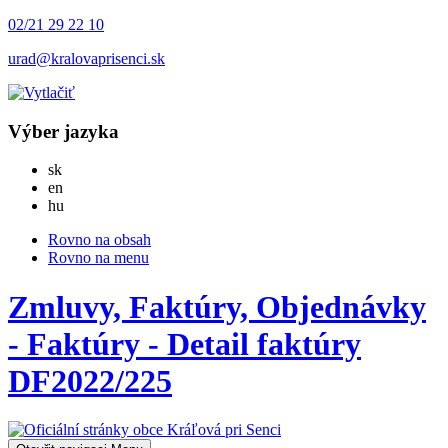
02/21 29 22 10
urad@kralovaprisenci.sk
Výber jazyka
Slovensky
sk
English
en
Magyar
hu
Rovno na obsah
Rovno na menu
Zmluvy, Faktúry, Objednávky
- Faktúry - Detail faktúry
DF2022/225