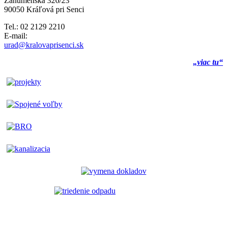
Záhumenská 326/23
90050 Kráľová pri Senci
Tel.: 02 2129 2210
E-mail:
urad@kralovaprisenci.sk
„viac tu“