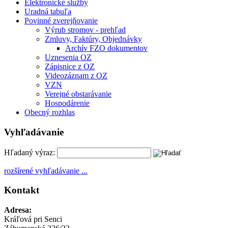
Elektronické služby
Uradná tabuľa
Povinné zverejňovanie
Výrub stromov - prehľad
Zmluvy, Faktúry, Objednávky
Archív FZO dokumentov
Uznesenia OZ
Zápisnice z OZ
Videozáznam z OZ
VZN
Verejné obstarávanie
Hospodárenie
Obecný rozhlas
Vyhľadávanie
Hľadaný výraz:
rozšírené vyhľadávanie ...
Kontakt
Adresa:
Kráľová pri Senci