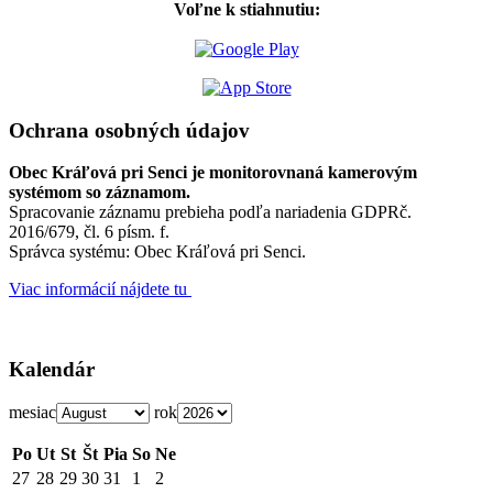
Voľne k stiahnutiu:
Ochrana osobných údajov
Obec Kráľová pri Senci je monitorovnaná kamerovým
systémom so záznamom.
Spracovanie záznamu prebieha podľa nariadenia GDPRč.
2016/679, čl. 6 písm. f.
Správca systému: Obec Kráľová pri Senci.
Viac informácií nájdete tu
Kalendár
mesiac
rok
Po
Ut
St
Št
Pia
So
Ne
27
28
29
30
31
1
2