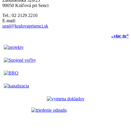
Záhumenská 326/23
90050 Kráľová pri Senci
Tel.: 02 2129 2210
E-mail:
urad@kralovaprisenci.sk
„viac tu“