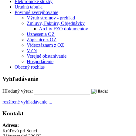
Elektronické služby
Uradná tabuľa
Povinné zverejňovanie
Výrub stromov - prehľad
Zmluvy, Faktúry, Objednávky
Archív FZO dokumentov
Uznesenia OZ
Zápisnice z OZ
Videozáznam z OZ
VZN
Verejné obstarávanie
Hospodárenie
Obecný rozhlas
Vyhľadávanie
Hľadaný výraz:
rozšírené vyhľadávanie ...
Kontakt
Adresa:
Kráľová pri Senci