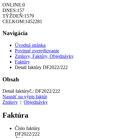
ONLINE:
0
DNES:
157
TÝŽDEŇ:
1579
CELKOM:
1452281
Navigácia
Úvodná stránka
Povinné zverejňovanie
Zmluvy, Faktúry, Objednávky
Faktúry
Detail faktúry DF2022/222
Obsah
Detail faktúry
č.:
DF2022/222
Naspäť na výpis faktúr
Zmluvy
|
Objednávky
Faktúra
Číslo faktúry
DF2022/222