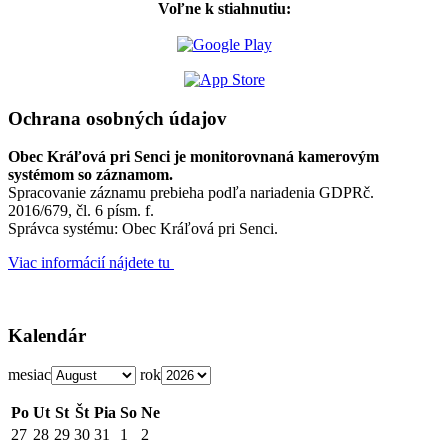
Voľne k stiahnutiu:
Ochrana osobných údajov
Obec Kráľová pri Senci je monitorovnaná kamerovým
systémom so záznamom.
Spracovanie záznamu prebieha podľa nariadenia GDPRč.
2016/679, čl. 6 písm. f.
Správca systému: Obec Kráľová pri Senci.
Viac informácií nájdete tu
Kalendár
mesiac
rok
Po
Ut
St
Št
Pia
So
Ne
27
28
29
30
31
1
2