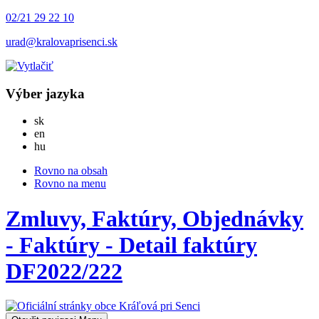
02/21 29 22 10
urad@kralovaprisenci.sk
Výber jazyka
Slovensky
sk
English
en
Magyar
hu
Rovno na obsah
Rovno na menu
Zmluvy, Faktúry, Objednávky
- Faktúry - Detail faktúry
DF2022/222