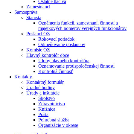
Ostatné tlačivá
Zamestnanci
Samospráva
Starosta
Oznámenia funkcií, zamestnaní, činností a
majetkových pomerov verejných funkcionárov
Poslanci OZ
Rokovací poriadok
Odmeňovanie poslancov
Komisie OZ
Hlavný kontrolór obce
Úlohy hlavného kontrolóra
Oznamovanie protispoločenskej činnosti
Kontrolná činnosť
Kontakty
Kontaktný formulár
Úradné hodiny
Úrady a inštitúcie
Školstvo
Zdravotníctvo
Knižnica
Pošta
Pohrebná služba
Organizácie v okrese