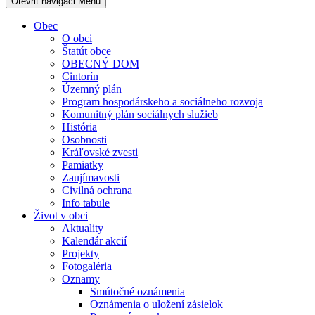
Otevřit navigaci
Menu
Obec
O obci
Štatút obce
OBECNÝ DOM
Cintorín
Územný plán
Program hospodárskeho a sociálneho rozvoja
Komunitný plán sociálnych služieb
História
Osobnosti
Kráľovské zvesti
Pamiatky
Zaujímavosti
Civilná ochrana
Info tabule
Život v obci
Aktuality
Kalendár akcií
Projekty
Fotogaléria
Oznamy
Smútočné oznámenia
Oznámenia o uložení zásielok