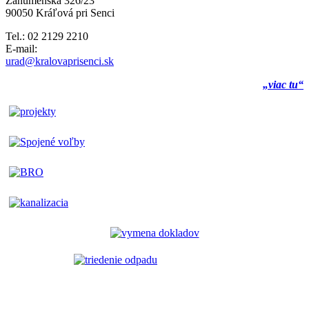
Záhumenská 326/23
90050 Kráľová pri Senci
Tel.: 02 2129 2210
E-mail:
urad@kralovaprisenci.sk
„viac tu“