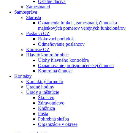
Ostatné tlačivá
Zamestnanci
Samospráva
Starosta
Oznámenia funkcií, zamestnaní, činností a
majetkových pomerov verejných funkcionárov
Poslanci OZ
Rokovací poriadok
Odmeňovanie poslancov
Komisie OZ
Hlavný kontrolór obce
Úlohy hlavného kontrolóra
Oznamovanie protispoločenskej činnosti
Kontrolná činnosť
Kontakty
Kontaktný formulár
Úradné hodiny
Úrady a inštitúcie
Školstvo
Zdravotníctvo
Knižnica
Pošta
Pohrebná služba
Organizácie v okrese