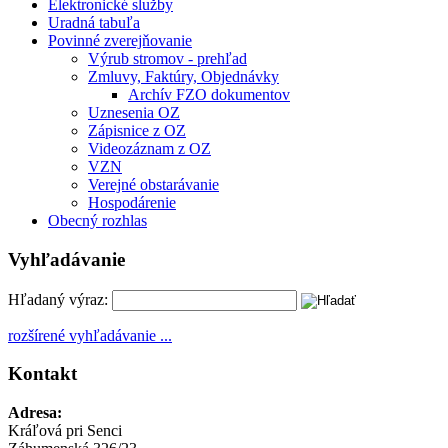
Elektronické služby
Uradná tabuľa
Povinné zverejňovanie
Výrub stromov - prehľad
Zmluvy, Faktúry, Objednávky
Archív FZO dokumentov
Uznesenia OZ
Zápisnice z OZ
Videozáznam z OZ
VZN
Verejné obstarávanie
Hospodárenie
Obecný rozhlas
Vyhľadávanie
Hľadaný výraz:
rozšírené vyhľadávanie ...
Kontakt
Adresa:
Kráľová pri Senci