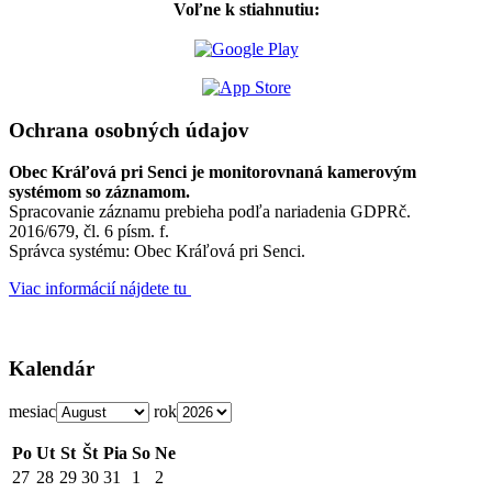
Voľne k stiahnutiu:
Ochrana osobných údajov
Obec Kráľová pri Senci je monitorovnaná kamerovým
systémom so záznamom.
Spracovanie záznamu prebieha podľa nariadenia GDPRč.
2016/679, čl. 6 písm. f.
Správca systému: Obec Kráľová pri Senci.
Viac informácií nájdete tu
Kalendár
mesiac
rok
Po
Ut
St
Št
Pia
So
Ne
27
28
29
30
31
1
2