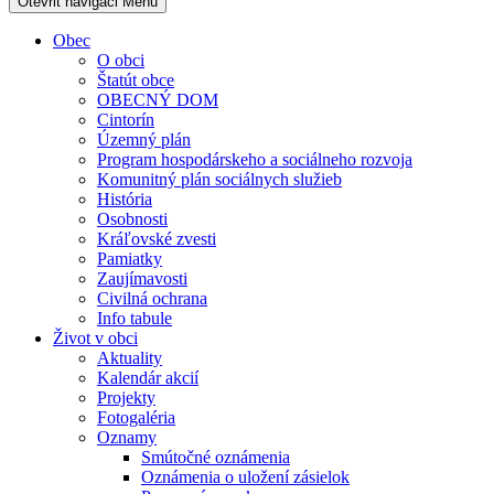
Otevřit navigaci
Menu
Obec
O obci
Štatút obce
OBECNÝ DOM
Cintorín
Územný plán
Program hospodárskeho a sociálneho rozvoja
Komunitný plán sociálnych služieb
História
Osobnosti
Kráľovské zvesti
Pamiatky
Zaujímavosti
Civilná ochrana
Info tabule
Život v obci
Aktuality
Kalendár akcií
Projekty
Fotogaléria
Oznamy
Smútočné oznámenia
Oznámenia o uložení zásielok