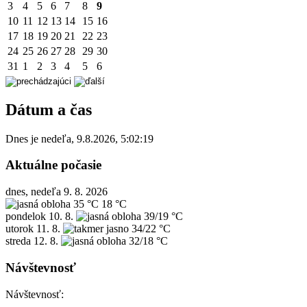
3
4
5
6
7
8
9
10
11
12
13
14
15
16
17
18
19
20
21
22
23
24
25
26
27
28
29
30
31
1
2
3
4
5
6
Dátum a čas
Dnes je
nedeľa
,
9.8.2026
,
5:02:19
Aktuálne počasie
dnes, nedeľa 9. 8. 2026
35 °C
18 °C
pondelok
10. 8.
39/19 °C
utorok
11. 8.
34/22 °C
streda
12. 8.
32/18 °C
Návštevnosť
Návštevnosť: