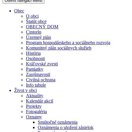
Otevřit navigaci
Menu
Obec
O obci
Štatút obce
OBECNÝ DOM
Cintorín
Územný plán
Program hospodárskeho a sociálneho rozvoja
Komunitný plán sociálnych služieb
História
Osobnosti
Kráľovské zvesti
Pamiatky
Zaujímavosti
Civilná ochrana
Info tabule
Život v obci
Aktuality
Kalendár akcií
Projekty
Fotogaléria
Oznamy
Smútočné oznámenia
Oznámenia o uložení zásielok