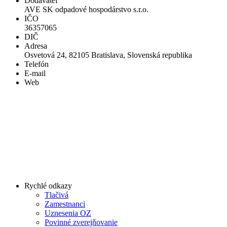
Dodávateľ
AVE SK odpadové hospodárstvo s.r.o.
IČO
36357065
DIČ
Adresa
Osvetová 24, 82105 Bratislava, Slovenská republika
Telefón
E-mail
Web
Rychlé odkazy
Tlačivá
Zamestnanci
Uznesenia OZ
Povinné zverejňovanie