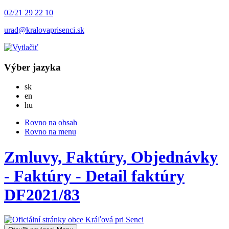
02/21 29 22 10
urad@kralovaprisenci.sk
Výber jazyka
Slovensky
sk
English
en
Magyar
hu
Rovno na obsah
Rovno na menu
Zmluvy, Faktúry, Objednávky
- Faktúry - Detail faktúry
DF2021/83