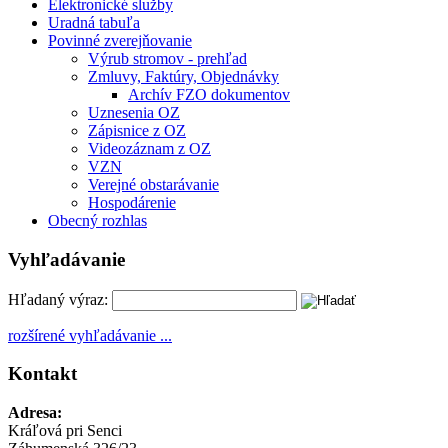
Elektronické služby
Uradná tabuľa
Povinné zverejňovanie
Výrub stromov - prehľad
Zmluvy, Faktúry, Objednávky
Archív FZO dokumentov
Uznesenia OZ
Zápisnice z OZ
Videozáznam z OZ
VZN
Verejné obstarávanie
Hospodárenie
Obecný rozhlas
Vyhľadávanie
Hľadaný výraz:
rozšírené vyhľadávanie ...
Kontakt
Adresa:
Kráľová pri Senci