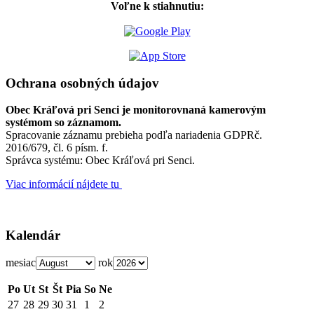
Voľne k stiahnutiu:
Ochrana osobných údajov
Obec Kráľová pri Senci je monitorovnaná kamerovým
systémom so záznamom.
Spracovanie záznamu prebieha podľa nariadenia GDPRč.
2016/679, čl. 6 písm. f.
Správca systému: Obec Kráľová pri Senci.
Viac informácií nájdete tu
Kalendár
mesiac
rok
Po
Ut
St
Št
Pia
So
Ne
27
28
29
30
31
1
2