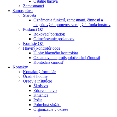
Ostatné tlačivá
Zamestnanci
Samospráva
Starosta
Oznámenia funkcií, zamestnaní, činností a
majetkových pomerov verejných funkcionárov
Poslanci OZ
Rokovací poriadok
Odmeňovanie poslancov
Komisie OZ
Hlavný kontrolór obce
Úlohy hlavného kontrolóra
Oznamovanie protispoločenskej činnosti
Kontrolná činnosť
Kontakty
Kontaktný formulár
Úradné hodiny
Úrady a inštitúcie
Školstvo
Zdravotníctvo
Knižnica
Pošta
Pohrebná služba
Organizácie v okrese