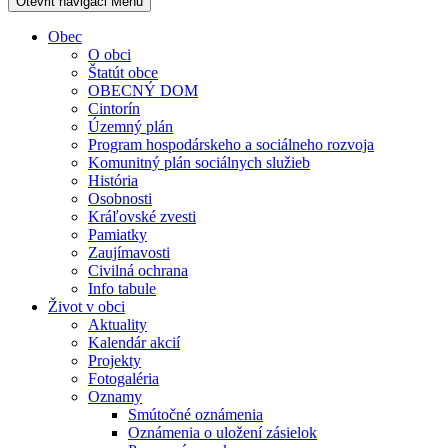
Otevřit navigaci
Menu
Obec
O obci
Štatút obce
OBECNÝ DOM
Cintorín
Územný plán
Program hospodárskeho a sociálneho rozvoja
Komunitný plán sociálnych služieb
História
Osobnosti
Kráľovské zvesti
Pamiatky
Zaujímavosti
Civilná ochrana
Info tabule
Život v obci
Aktuality
Kalendár akcií
Projekty
Fotogaléria
Oznamy
Smútočné oznámenia
Oznámenia o uložení zásielok