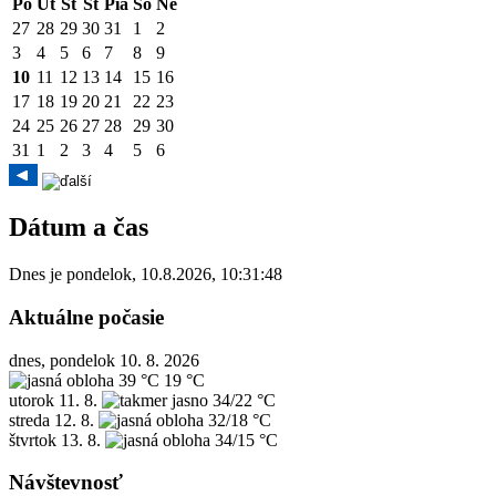
Po
Ut
St
Št
Pia
So
Ne
27
28
29
30
31
1
2
3
4
5
6
7
8
9
10
11
12
13
14
15
16
17
18
19
20
21
22
23
24
25
26
27
28
29
30
31
1
2
3
4
5
6
Dátum a čas
Dnes je
pondelok
,
10.8.2026
,
10:31:48
Aktuálne počasie
dnes, pondelok 10. 8. 2026
39 °C
19 °C
utorok
11. 8.
34/22 °C
streda
12. 8.
32/18 °C
štvrtok
13. 8.
34/15 °C
Návštevnosť