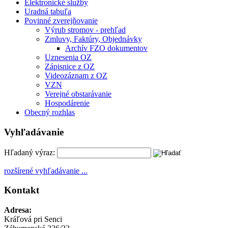
Elektronické služby
Uradná tabuľa
Povinné zverejňovanie
Výrub stromov - prehľad
Zmluvy, Faktúry, Objednávky
Archív FZO dokumentov
Uznesenia OZ
Zápisnice z OZ
Videozáznam z OZ
VZN
Verejné obstarávanie
Hospodárenie
Obecný rozhlas
Vyhľadávanie
Hľadaný výraz:
rozšírené vyhľadávanie ...
Kontakt
Adresa:
Kráľová pri Senci