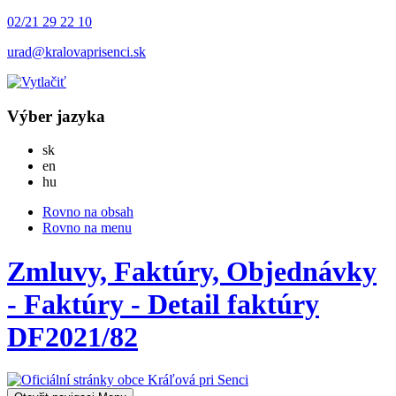
02/21 29 22 10
urad@kralovaprisenci.sk
Výber jazyka
Slovensky
sk
English
en
Magyar
hu
Rovno na obsah
Rovno na menu
Zmluvy, Faktúry, Objednávky
- Faktúry - Detail faktúry
DF2021/82