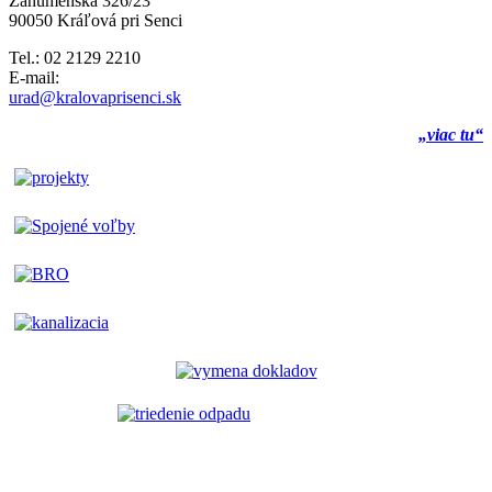
Záhumenská 326/23
90050 Kráľová pri Senci
Tel.: 02 2129 2210
E-mail:
urad@kralovaprisenci.sk
„viac tu“