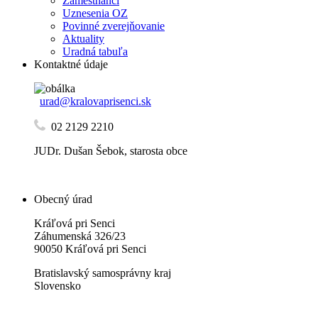
Zamestnanci
Uznesenia OZ
Povinné zverejňovanie
Aktuality
Uradná tabuľa
Kontaktné údaje
urad@kralovaprisenci.sk
02 2129 2210
JUDr. Dušan Šebok, starosta obce
Obecný úrad
Kráľová pri Senci
Záhumenská 326/23
90050 Kráľová pri Senci
Bratislavský samosprávny kraj
Slovensko