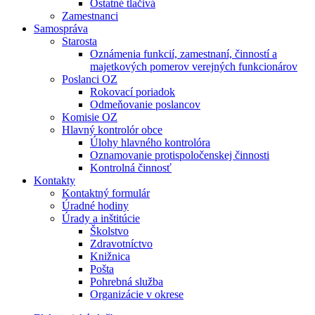
Ostatné tlačivá
Zamestnanci
Samospráva
Starosta
Oznámenia funkcií, zamestnaní, činností a
majetkových pomerov verejných funkcionárov
Poslanci OZ
Rokovací poriadok
Odmeňovanie poslancov
Komisie OZ
Hlavný kontrolór obce
Úlohy hlavného kontrolóra
Oznamovanie protispoločenskej činnosti
Kontrolná činnosť
Kontakty
Kontaktný formulár
Úradné hodiny
Úrady a inštitúcie
Školstvo
Zdravotníctvo
Knižnica
Pošta
Pohrebná služba
Organizácie v okrese