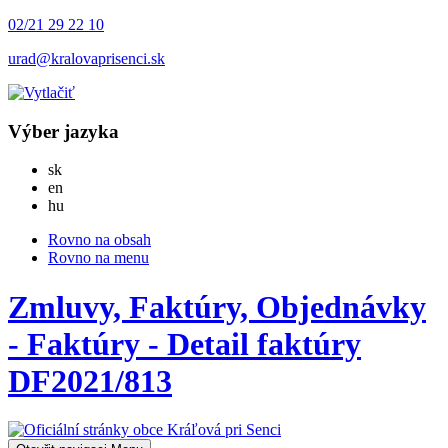
02/21 29 22 10
urad@kralovaprisenci.sk
Výber jazyka
Slovensky
sk
English
en
Magyar
hu
Rovno na obsah
Rovno na menu
Zmluvy, Faktúry, Objednávky
- Faktúry - Detail faktúry
DF2021/813