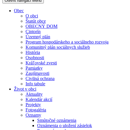
Otevřit navigaci
Menu
Obec
O obci
Štatút obce
OBECNÝ DOM
Cintorín
Územný plán
Program hospodárskeho a sociálneho rozvoja
Komunitný plán sociálnych služieb
História
Osobnosti
Kráľovské zvesti
Pamiatky
Zaujímavosti
Civilná ochrana
Info tabule
Život v obci
Aktuality
Kalendár akcií
Projekty
Fotogaléria
Oznamy
Smútočné oznámenia
Oznámenia o uložení zásielok