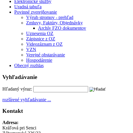
Elektronické služby
Uradná tabuľa
Povinné zverejňovanie
Výrub stromov - prehľad
Zmluvy, Faktúry, Objednávky
Archív FZO dokumentov
Uznesenia OZ
Zápisnice z OZ
Videozáznam z OZ
VZN
Verejné obstarávanie
Hospodárenie
Obecný rozhlas
Vyhľadávanie
Hľadaný výraz:
rozšírené vyhľadávanie ...
Kontakt
Adresa:
Kráľová pri Senci