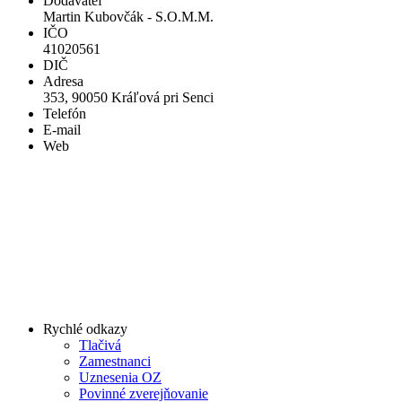
Dodávateľ
Martin Kubovčák - S.O.M.M.
IČO
41020561
DIČ
Adresa
353, 90050 Kráľová pri Senci
Telefón
E-mail
Web
Rychlé odkazy
Tlačivá
Zamestnanci
Uznesenia OZ
Povinné zverejňovanie