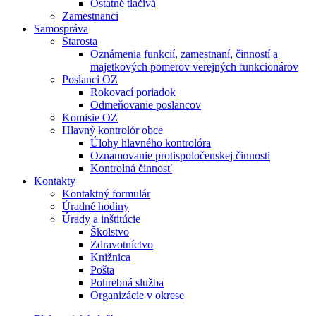
Ostatné tlačivá
Zamestnanci
Samospráva
Starosta
Oznámenia funkcií, zamestnaní, činností a
majetkových pomerov verejných funkcionárov
Poslanci OZ
Rokovací poriadok
Odmeňovanie poslancov
Komisie OZ
Hlavný kontrolór obce
Úlohy hlavného kontrolóra
Oznamovanie protispoločenskej činnosti
Kontrolná činnosť
Kontakty
Kontaktný formulár
Úradné hodiny
Úrady a inštitúcie
Školstvo
Zdravotníctvo
Knižnica
Pošta
Pohrebná služba
Organizácie v okrese