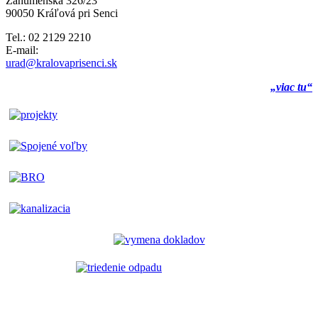
Záhumenská 326/23
90050 Kráľová pri Senci
Tel.: 02 2129 2210
E-mail:
urad@kralovaprisenci.sk
„viac tu“