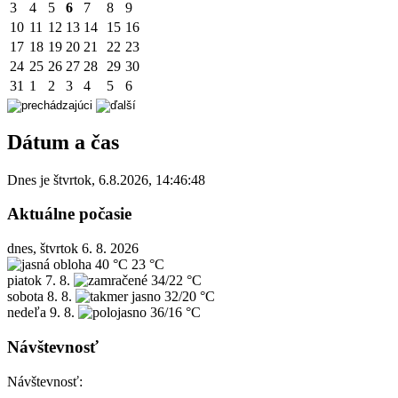
3
4
5
6
7
8
9
10
11
12
13
14
15
16
17
18
19
20
21
22
23
24
25
26
27
28
29
30
31
1
2
3
4
5
6
Dátum a čas
Dnes je
štvrtok
,
6.8.2026
,
14:46:48
Aktuálne počasie
dnes, štvrtok 6. 8. 2026
40 °C
23 °C
piatok
7. 8.
34/22 °C
sobota
8. 8.
32/20 °C
nedeľa
9. 8.
36/16 °C
Návštevnosť
Návštevnosť: