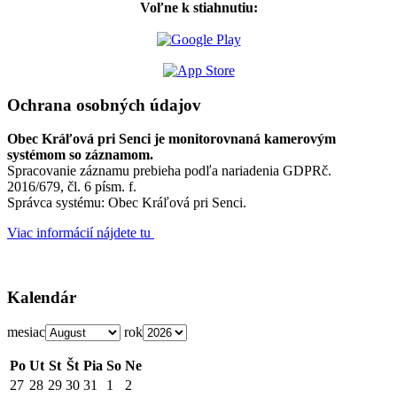
Voľne k stiahnutiu:
Ochrana osobných údajov
Obec Kráľová pri Senci je monitorovnaná kamerovým
systémom so záznamom.
Spracovanie záznamu prebieha podľa nariadenia GDPRč.
2016/679, čl. 6 písm. f.
Správca systému: Obec Kráľová pri Senci.
Viac informácií nájdete tu
Kalendár
mesiac
rok
Po
Ut
St
Št
Pia
So
Ne
27
28
29
30
31
1
2