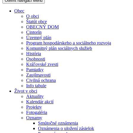
Otevřit navigaci
Menu
Obec
O obci
Štatút obce
OBECNÝ DOM
Cintorín
Územný plán
Program hospodárskeho a sociálneho rozvoja
Komunitný plán sociálnych služieb
História
Osobnosti
Kráľovské zvesti
Pamiatky
Zaujímavosti
Civilná ochrana
Info tabule
Život v obci
Aktuality
Kalendár akcií
Projekty
Fotogaléria
Oznamy
Smútočné oznámenia
Oznámenia o uložení zásielok