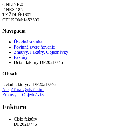
ONLINE:
0
DNES:
185
TÝŽDEŇ:
1607
CELKOM:
1452309
Navigácia
Úvodná stránka
Povinné zverejňovanie
Zmluvy, Faktúry, Objednávky
Faktúry
Detail faktúry DF2021/746
Obsah
Detail faktúry
č.:
DF2021/746
Naspäť na výpis faktúr
Zmluvy
|
Objednávky
Faktúra
Číslo faktúry
DF2021/746