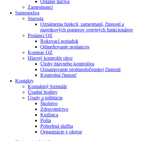
Ostatné tlačivá
Zamestnanci
Samospráva
Starosta
Oznámenia funkcií, zamestnaní, činností a
majetkových pomerov verejných funkcionárov
Poslanci OZ
Rokovací poriadok
Odmeňovanie poslancov
Komisie OZ
Hlavný kontrolór obce
Úlohy hlavného kontrolóra
Oznamovanie protispoločenskej činnosti
Kontrolná činnosť
Kontakty
Kontaktný formulár
Úradné hodiny
Úrady a inštitúcie
Školstvo
Zdravotníctvo
Knižnica
Pošta
Pohrebná služba
Organizácie v okrese