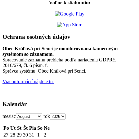
Voľne k stiahnutiu:
Ochrana osobných údajov
Obec Kráľová pri Senci je monitorovnaná kamerovým
systémom so záznamom.
Spracovanie záznamu prebieha podľa nariadenia GDPRč.
2016/679, čl. 6 písm. f.
Správca systému: Obec Kráľová pri Senci.
Viac informácií nájdete tu
Kalendár
mesiac
rok
Po
Ut
St
Št
Pia
So
Ne
27
28
29
30
31
1
2