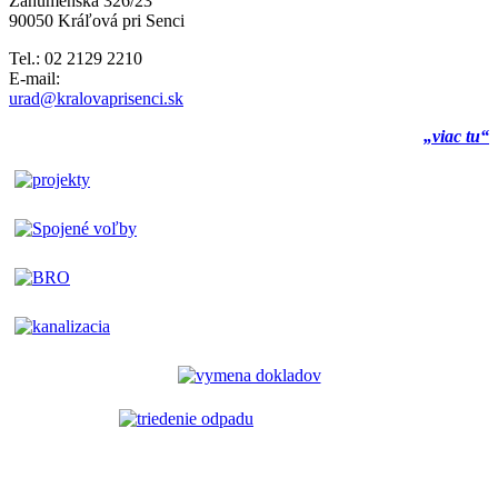
Záhumenská 326/23
90050 Kráľová pri Senci
Tel.: 02 2129 2210
E-mail:
urad@kralovaprisenci.sk
„viac tu“