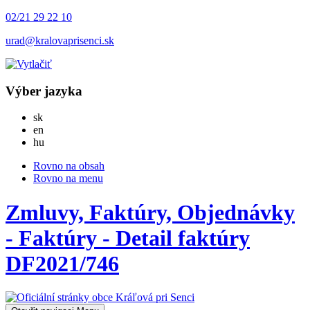
02/21 29 22 10
urad@kralovaprisenci.sk
Výber jazyka
Slovensky
sk
English
en
Magyar
hu
Rovno na obsah
Rovno na menu
Zmluvy, Faktúry, Objednávky
- Faktúry - Detail faktúry
DF2021/746