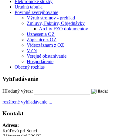
Elektronické služby
Uradná tabuľa
Povinné zverejňovanie
Výrub stromov - prehľad
Zmluvy, Faktúry, Objednávky
Archív FZO dokumentov
Uznesenia OZ
Zápisnice z OZ
Videozáznam z OZ
VZN
Verejné obstarávanie
Hospodárenie
Obecný rozhlas
Vyhľadávanie
Hľadaný výraz:
rozšírené vyhľadávanie ...
Kontakt
Adresa:
Kráľová pri Senci