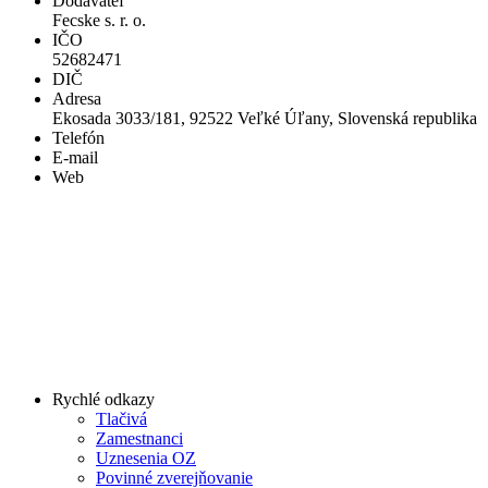
Dodávateľ
Fecske s. r. o.
IČO
52682471
DIČ
Adresa
Ekosada 3033/181, 92522 Veľké Úľany, Slovenská republika
Telefón
E-mail
Web
Rychlé odkazy
Tlačivá
Zamestnanci
Uznesenia OZ
Povinné zverejňovanie