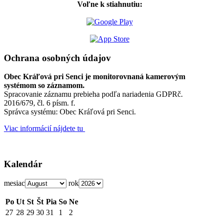
Voľne k stiahnutiu:
Ochrana osobných údajov
Obec Kráľová pri Senci je monitorovnaná kamerovým
systémom so záznamom.
Spracovanie záznamu prebieha podľa nariadenia GDPRč.
2016/679, čl. 6 písm. f.
Správca systému: Obec Kráľová pri Senci.
Viac informácií nájdete tu
Kalendár
mesiac
rok
Po
Ut
St
Št
Pia
So
Ne
27
28
29
30
31
1
2