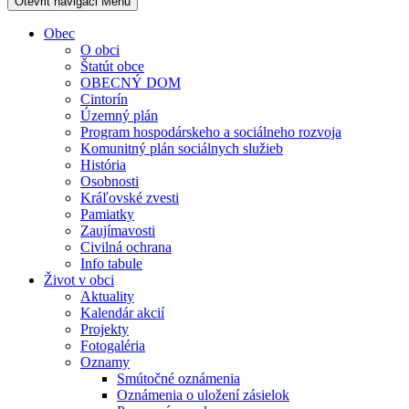
Otevřit navigaci
Menu
Obec
O obci
Štatút obce
OBECNÝ DOM
Cintorín
Územný plán
Program hospodárskeho a sociálneho rozvoja
Komunitný plán sociálnych služieb
História
Osobnosti
Kráľovské zvesti
Pamiatky
Zaujímavosti
Civilná ochrana
Info tabule
Život v obci
Aktuality
Kalendár akcií
Projekty
Fotogaléria
Oznamy
Smútočné oznámenia
Oznámenia o uložení zásielok