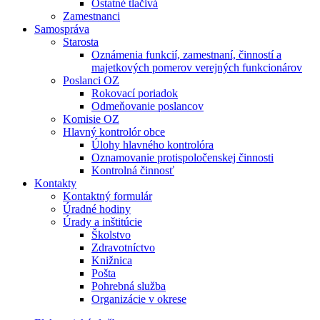
Ostatné tlačivá
Zamestnanci
Samospráva
Starosta
Oznámenia funkcií, zamestnaní, činností a
majetkových pomerov verejných funkcionárov
Poslanci OZ
Rokovací poriadok
Odmeňovanie poslancov
Komisie OZ
Hlavný kontrolór obce
Úlohy hlavného kontrolóra
Oznamovanie protispoločenskej činnosti
Kontrolná činnosť
Kontakty
Kontaktný formulár
Úradné hodiny
Úrady a inštitúcie
Školstvo
Zdravotníctvo
Knižnica
Pošta
Pohrebná služba
Organizácie v okrese