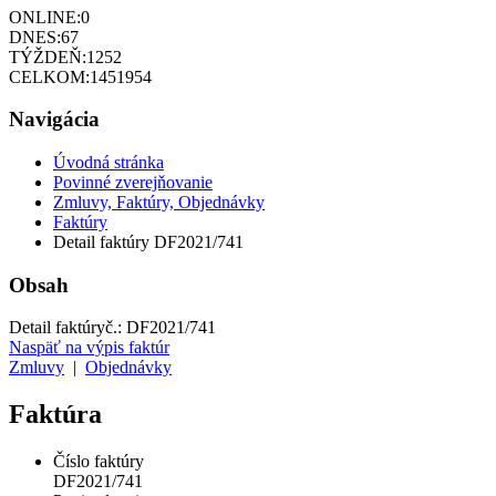
ONLINE:
0
DNES:
67
TÝŽDEŇ:
1252
CELKOM:
1451954
Navigácia
Úvodná stránka
Povinné zverejňovanie
Zmluvy, Faktúry, Objednávky
Faktúry
Detail faktúry DF2021/741
Obsah
Detail faktúry
č.:
DF2021/741
Naspäť na výpis faktúr
Zmluvy
|
Objednávky
Faktúra
Číslo faktúry
DF2021/741