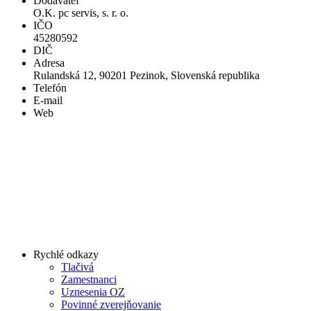
Dodávateľ
O.K. pc servis, s. r. o.
IČO
45280592
DIČ
Adresa
Rulandská 12, 90201 Pezinok, Slovenská republika
Telefón
E-mail
Web
Rychlé odkazy
Tlačivá
Zamestnanci
Uznesenia OZ
Povinné zverejňovanie