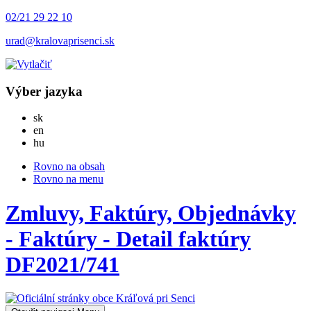
02/21 29 22 10
urad@kralovaprisenci.sk
Výber jazyka
Slovensky
sk
English
en
Magyar
hu
Rovno na obsah
Rovno na menu
Zmluvy, Faktúry, Objednávky
- Faktúry - Detail faktúry
DF2021/741