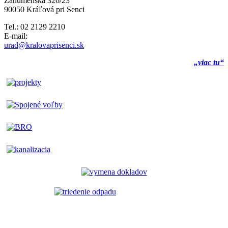
Záhumenská 326/23
90050 Kráľová pri Senci
Tel.: 02 2129 2210
E-mail:
urad@kralovaprisenci.sk
„viac tu“