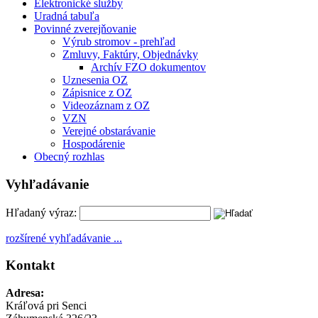
Elektronické služby
Uradná tabuľa
Povinné zverejňovanie
Výrub stromov - prehľad
Zmluvy, Faktúry, Objednávky
Archív FZO dokumentov
Uznesenia OZ
Zápisnice z OZ
Videozáznam z OZ
VZN
Verejné obstarávanie
Hospodárenie
Obecný rozhlas
Vyhľadávanie
Hľadaný výraz:
rozšírené vyhľadávanie ...
Kontakt
Adresa:
Kráľová pri Senci