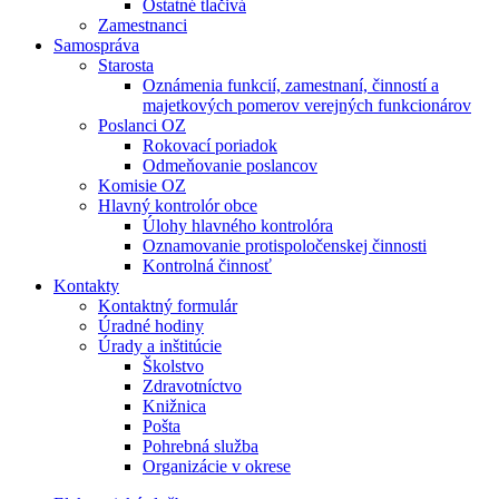
Ostatné tlačivá
Zamestnanci
Samospráva
Starosta
Oznámenia funkcií, zamestnaní, činností a
majetkových pomerov verejných funkcionárov
Poslanci OZ
Rokovací poriadok
Odmeňovanie poslancov
Komisie OZ
Hlavný kontrolór obce
Úlohy hlavného kontrolóra
Oznamovanie protispoločenskej činnosti
Kontrolná činnosť
Kontakty
Kontaktný formulár
Úradné hodiny
Úrady a inštitúcie
Školstvo
Zdravotníctvo
Knižnica
Pošta
Pohrebná služba
Organizácie v okrese