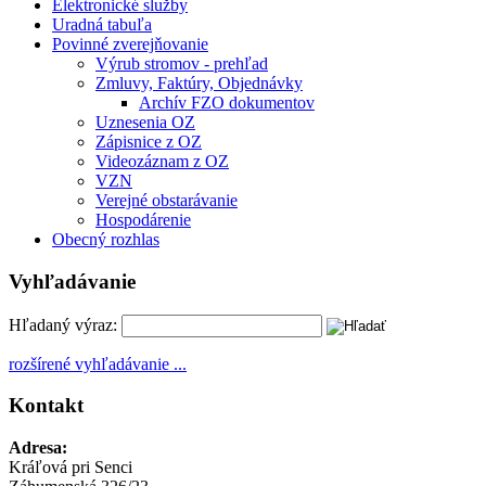
Elektronické služby
Uradná tabuľa
Povinné zverejňovanie
Výrub stromov - prehľad
Zmluvy, Faktúry, Objednávky
Archív FZO dokumentov
Uznesenia OZ
Zápisnice z OZ
Videozáznam z OZ
VZN
Verejné obstarávanie
Hospodárenie
Obecný rozhlas
Vyhľadávanie
Hľadaný výraz:
rozšírené vyhľadávanie ...
Kontakt
Adresa:
Kráľová pri Senci