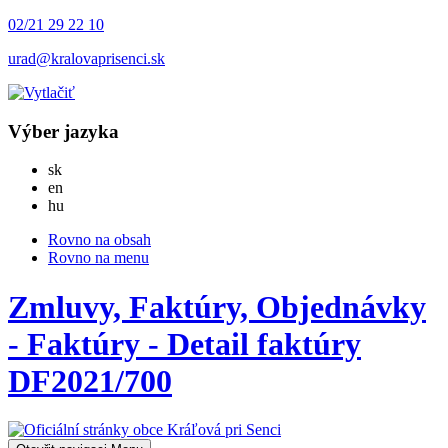
02/21 29 22 10
urad@kralovaprisenci.sk
Výber jazyka
Slovensky
sk
English
en
Magyar
hu
Rovno na obsah
Rovno na menu
Zmluvy, Faktúry, Objednávky
- Faktúry - Detail faktúry
DF2021/700