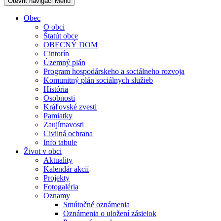
Otevřit navigaci
Menu
Obec
O obci
Štatút obce
OBECNÝ DOM
Cintorín
Územný plán
Program hospodárskeho a sociálneho rozvoja
Komunitný plán sociálnych služieb
História
Osobnosti
Kráľovské zvesti
Pamiatky
Zaujímavosti
Civilná ochrana
Info tabule
Život v obci
Aktuality
Kalendár akcií
Projekty
Fotogaléria
Oznamy
Smútočné oznámenia
Oznámenia o uložení zásielok