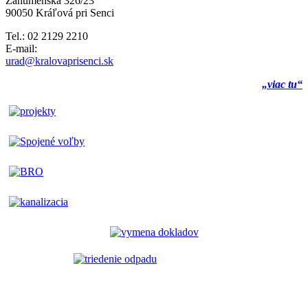
Záhumenská 326/23
90050 Kráľová pri Senci
Tel.: 02 2129 2210
E-mail:
urad@kralovaprisenci.sk
„viac tu“