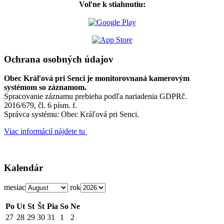
Voľne k stiahnutiu:
Ochrana osobných údajov
Obec Kráľová pri Senci je monitorovnaná kamerovým
systémom so záznamom.
Spracovanie záznamu prebieha podľa nariadenia GDPRč.
2016/679, čl. 6 písm. f.
Správca systému: Obec Kráľová pri Senci.
Viac informácií nájdete tu
Kalendár
mesiac
rok
Po
Ut
St
Št
Pia
So
Ne
27
28
29
30
31
1
2