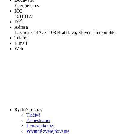
Dodávateľ
Energie2, a.s.
IČO
46113177
DIČ
Adresa
Lazaretská 3A, 81108 Bratislava, Slovenská republika
Telefón
E-mail
Web
Rychlé odkazy
Tlačivá
Zamestnanci
Uznesenia OZ
Povinné zverejňovanie