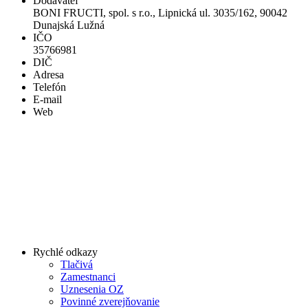
Dodávateľ
BONI FRUCTI, spol. s r.o., Lipnická ul. 3035/162, 90042
Dunajská Lužná
IČO
35766981
DIČ
Adresa
Telefón
E-mail
Web
Rychlé odkazy
Tlačivá
Zamestnanci
Uznesenia OZ
Povinné zverejňovanie