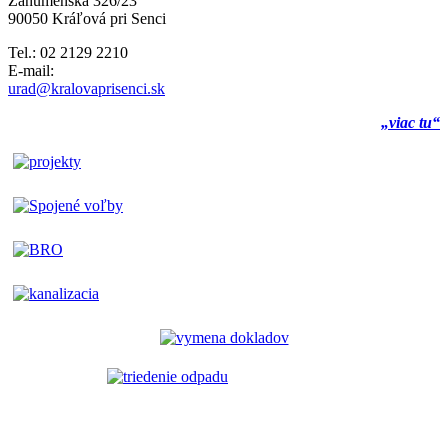
Záhumenská 326/23
90050 Kráľová pri Senci
Tel.: 02 2129 2210
E-mail:
urad@kralovaprisenci.sk
„viac tu“