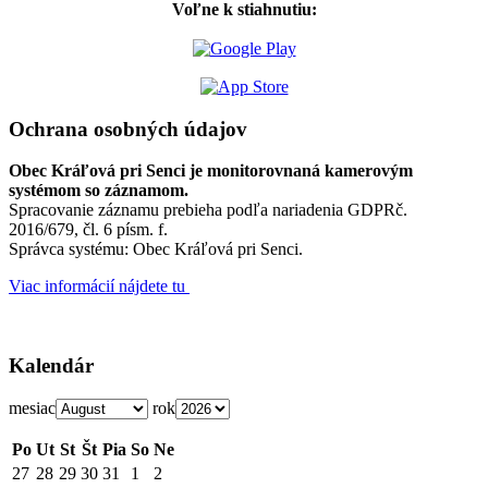
Voľne k stiahnutiu:
Ochrana osobných údajov
Obec Kráľová pri Senci je monitorovnaná kamerovým
systémom so záznamom.
Spracovanie záznamu prebieha podľa nariadenia GDPRč.
2016/679, čl. 6 písm. f.
Správca systému: Obec Kráľová pri Senci.
Viac informácií nájdete tu
Kalendár
mesiac
rok
Po
Ut
St
Št
Pia
So
Ne
27
28
29
30
31
1
2