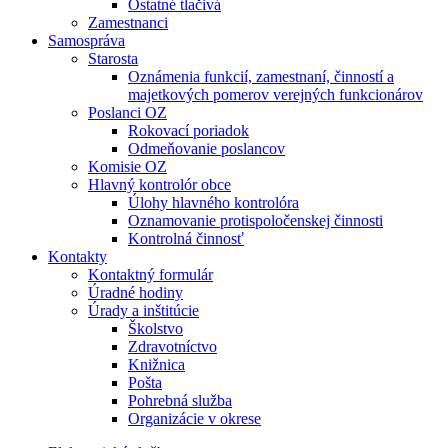
Ostatné tlačivá
Zamestnanci
Samospráva
Starosta
Oznámenia funkcií, zamestnaní, činností a
majetkových pomerov verejných funkcionárov
Poslanci OZ
Rokovací poriadok
Odmeňovanie poslancov
Komisie OZ
Hlavný kontrolór obce
Úlohy hlavného kontrolóra
Oznamovanie protispoločenskej činnosti
Kontrolná činnosť
Kontakty
Kontaktný formulár
Úradné hodiny
Úrady a inštitúcie
Školstvo
Zdravotníctvo
Knižnica
Pošta
Pohrebná služba
Organizácie v okrese