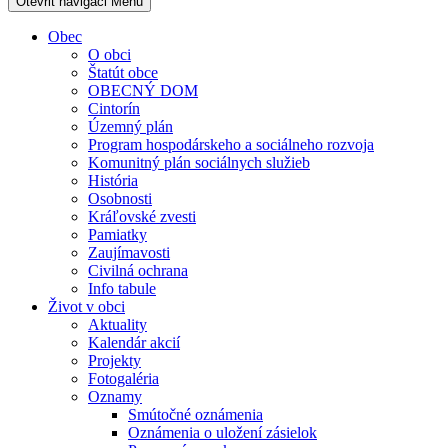
Otevřit navigaci
Menu
Obec
O obci
Štatút obce
OBECNÝ DOM
Cintorín
Územný plán
Program hospodárskeho a sociálneho rozvoja
Komunitný plán sociálnych služieb
História
Osobnosti
Kráľovské zvesti
Pamiatky
Zaujímavosti
Civilná ochrana
Info tabule
Život v obci
Aktuality
Kalendár akcií
Projekty
Fotogaléria
Oznamy
Smútočné oznámenia
Oznámenia o uložení zásielok