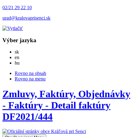
02/21 29 22 10
urad@kralovaprisenci.sk
Výber jazyka
Slovensky
sk
English
en
Magyar
hu
Rovno na obsah
Rovno na menu
Zmluvy, Faktúry, Objednávky
- Faktúry - Detail faktúry
DF2021/444