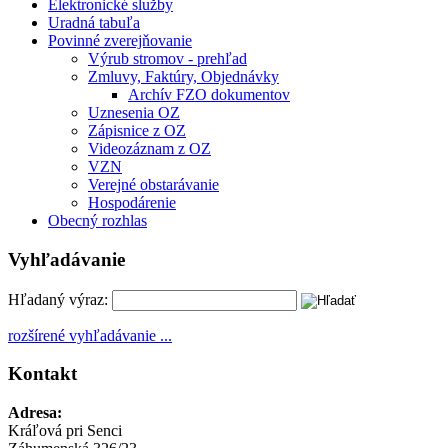
Elektronické služby
Uradná tabuľa
Povinné zverejňovanie
Výrub stromov - prehľad
Zmluvy, Faktúry, Objednávky
Archív FZO dokumentov
Uznesenia OZ
Zápisnice z OZ
Videozáznam z OZ
VZN
Verejné obstarávanie
Hospodárenie
Obecný rozhlas
Vyhľadávanie
Hľadaný výraz:
rozšírené vyhľadávanie ...
Kontakt
Adresa:
Kráľová pri Senci