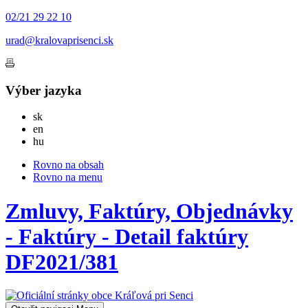
02/21 29 22 10
urad@kralovaprisenci.sk
Výber jazyka
Slovensky
sk
English
en
Magyar
hu
Rovno na obsah
Rovno na menu
Zmluvy, Faktúry, Objednávky
- Faktúry - Detail faktúry
DF2021/381