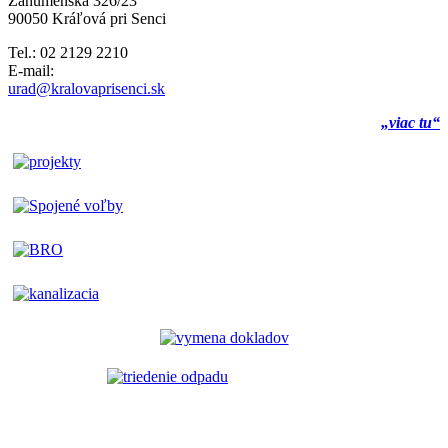
Záhumenská 326/23
90050 Kráľová pri Senci
Tel.: 02 2129 2210
E-mail:
urad@kralovaprisenci.sk
„viac tu“