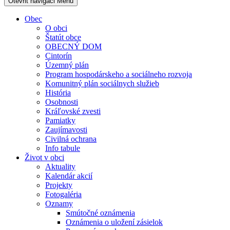
Otevřit navigaci
Menu
Obec
O obci
Štatút obce
OBECNÝ DOM
Cintorín
Územný plán
Program hospodárskeho a sociálneho rozvoja
Komunitný plán sociálnych služieb
História
Osobnosti
Kráľovské zvesti
Pamiatky
Zaujímavosti
Civilná ochrana
Info tabule
Život v obci
Aktuality
Kalendár akcií
Projekty
Fotogaléria
Oznamy
Smútočné oznámenia
Oznámenia o uložení zásielok