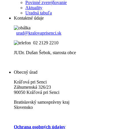
Povinné zverejňovanie
Aktuality
Uradná tabuľa
Kontaktné údaje
urad@kralovaprisenci.sk
02 2129 2210
JUDr. Dušan Šebok, starosta obce
Obecný úrad
Kráľová pri Senci
Záhumenská 326/23
90050 Kráľová pri Senci
Bratislavský samosprávny kraj
Slovensko
Ochrana osobných údajov