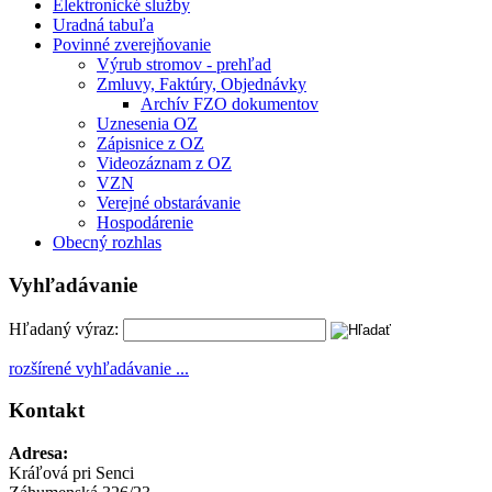
Elektronické služby
Uradná tabuľa
Povinné zverejňovanie
Výrub stromov - prehľad
Zmluvy, Faktúry, Objednávky
Archív FZO dokumentov
Uznesenia OZ
Zápisnice z OZ
Videozáznam z OZ
VZN
Verejné obstarávanie
Hospodárenie
Obecný rozhlas
Vyhľadávanie
Hľadaný výraz:
rozšírené vyhľadávanie ...
Kontakt
Adresa:
Kráľová pri Senci