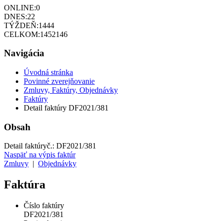
ONLINE:
0
DNES:
22
TÝŽDEŇ:
1444
CELKOM:
1452146
Navigácia
Úvodná stránka
Povinné zverejňovanie
Zmluvy, Faktúry, Objednávky
Faktúry
Detail faktúry DF2021/381
Obsah
Detail faktúry
č.:
DF2021/381
Naspäť na výpis faktúr
Zmluvy
|
Objednávky
Faktúra
Číslo faktúry
DF2021/381