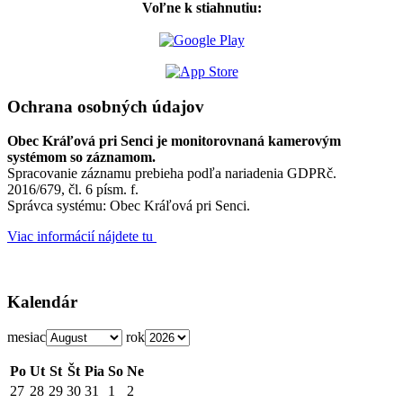
Voľne k stiahnutiu:
Ochrana osobných údajov
Obec Kráľová pri Senci je monitorovnaná kamerovým
systémom so záznamom.
Spracovanie záznamu prebieha podľa nariadenia GDPRč.
2016/679, čl. 6 písm. f.
Správca systému: Obec Kráľová pri Senci.
Viac informácií nájdete tu
Kalendár
mesiac
rok
Po
Ut
St
Št
Pia
So
Ne
27
28
29
30
31
1
2