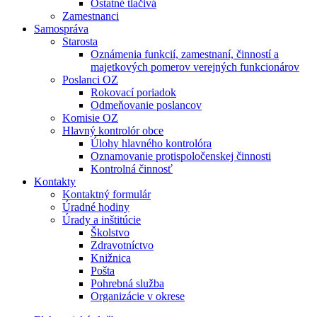
Ostatné tlačivá
Zamestnanci
Samospráva
Starosta
Oznámenia funkcií, zamestnaní, činností a
majetkových pomerov verejných funkcionárov
Poslanci OZ
Rokovací poriadok
Odmeňovanie poslancov
Komisie OZ
Hlavný kontrolór obce
Úlohy hlavného kontrolóra
Oznamovanie protispoločenskej činnosti
Kontrolná činnosť
Kontakty
Kontaktný formulár
Úradné hodiny
Úrady a inštitúcie
Školstvo
Zdravotníctvo
Knižnica
Pošta
Pohrebná služba
Organizácie v okrese