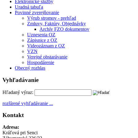
Elektronické služby
Uradná tabuľa
Povinné zverejňovanie
Výrub stromov - prehľad
Zmluvy, Faktúry, Objednávky
Archív FZO dokumentov
Uznesenia OZ
Zápisnice z OZ
Videozáznam z OZ
VZN
Verejné obstarávanie
Hospodárenie
Obecný rozhlas
Vyhľadávanie
Hľadaný výraz:
rozšírené vyhľadávanie ...
Kontakt
Adresa:
Kráľová pri Senci