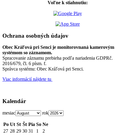
Voľne k stiahnutiu:
Ochrana osobných údajov
Obec Kráľová pri Senci je monitorovnaná kamerovým
systémom so záznamom.
Spracovanie záznamu prebieha podľa nariadenia GDPRč.
2016/679, čl. 6 písm. f.
Správca systému: Obec Kráľová pri Senci.
Viac informácií nájdete tu
Kalendár
mesiac
rok
Po
Ut
St
Št
Pia
So
Ne
27
28
29
30
31
1
2