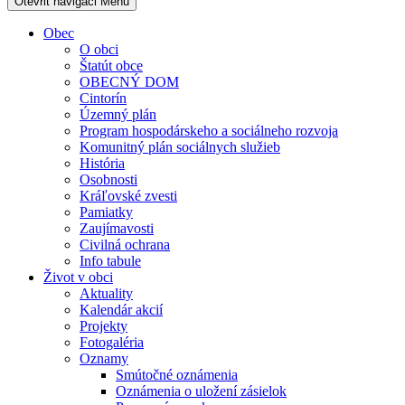
Otevřit navigaci
Menu
Obec
O obci
Štatút obce
OBECNÝ DOM
Cintorín
Územný plán
Program hospodárskeho a sociálneho rozvoja
Komunitný plán sociálnych služieb
História
Osobnosti
Kráľovské zvesti
Pamiatky
Zaujímavosti
Civilná ochrana
Info tabule
Život v obci
Aktuality
Kalendár akcií
Projekty
Fotogaléria
Oznamy
Smútočné oznámenia
Oznámenia o uložení zásielok