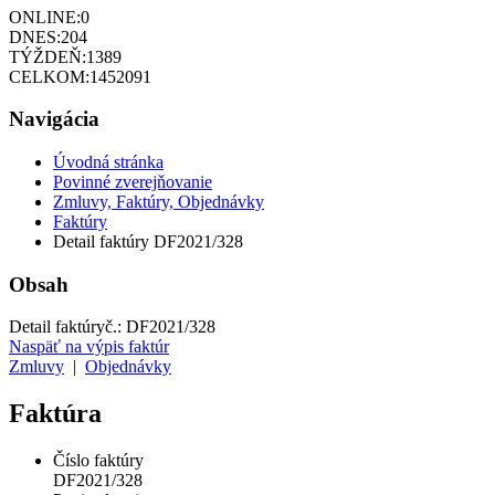
ONLINE:
0
DNES:
204
TÝŽDEŇ:
1389
CELKOM:
1452091
Navigácia
Úvodná stránka
Povinné zverejňovanie
Zmluvy, Faktúry, Objednávky
Faktúry
Detail faktúry DF2021/328
Obsah
Detail faktúry
č.:
DF2021/328
Naspäť na výpis faktúr
Zmluvy
|
Objednávky
Faktúra
Číslo faktúry
DF2021/328