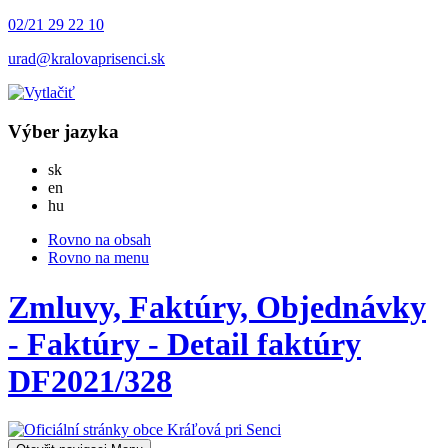
02/21 29 22 10
urad@kralovaprisenci.sk
Výber jazyka
Slovensky
sk
English
en
Magyar
hu
Rovno na obsah
Rovno na menu
Zmluvy, Faktúry, Objednávky
- Faktúry - Detail faktúry
DF2021/328