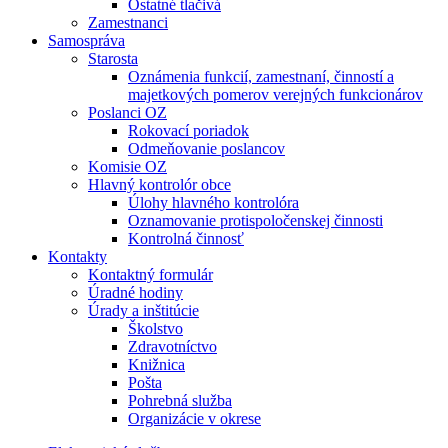
Ostatné tlačivá
Zamestnanci
Samospráva
Starosta
Oznámenia funkcií, zamestnaní, činností a
majetkových pomerov verejných funkcionárov
Poslanci OZ
Rokovací poriadok
Odmeňovanie poslancov
Komisie OZ
Hlavný kontrolór obce
Úlohy hlavného kontrolóra
Oznamovanie protispoločenskej činnosti
Kontrolná činnosť
Kontakty
Kontaktný formulár
Úradné hodiny
Úrady a inštitúcie
Školstvo
Zdravotníctvo
Knižnica
Pošta
Pohrebná služba
Organizácie v okrese