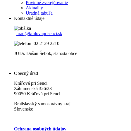
Povinné zverejňovanie
Aktuality
Uradná tabuľa
Kontaktné údaje
urad@kralovaprisenci.sk
02 2129 2210
JUDr. Dušan Šebok, starosta obce
Obecný úrad
Kráľová pri Senci
Záhumenská 326/23
90050 Kráľová pri Senci
Bratislavský samosprávny kraj
Slovensko
Ochrana osobných údajov