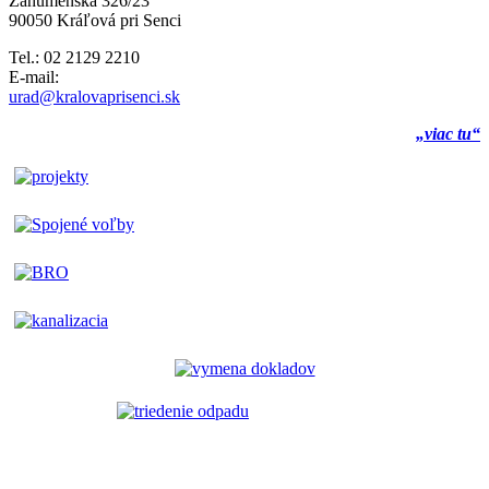
Záhumenská 326/23
90050 Kráľová pri Senci
Tel.: 02 2129 2210
E-mail:
urad@kralovaprisenci.sk
„viac tu“