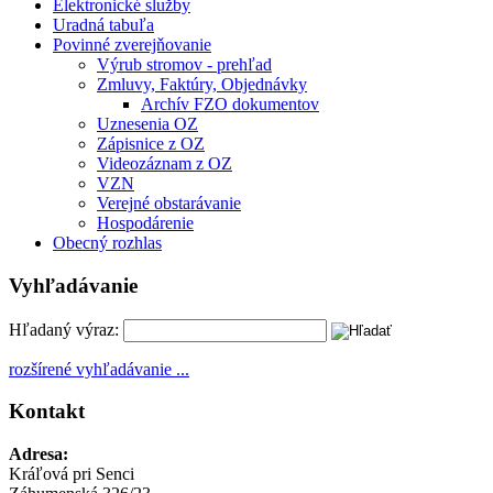
Elektronické služby
Uradná tabuľa
Povinné zverejňovanie
Výrub stromov - prehľad
Zmluvy, Faktúry, Objednávky
Archív FZO dokumentov
Uznesenia OZ
Zápisnice z OZ
Videozáznam z OZ
VZN
Verejné obstarávanie
Hospodárenie
Obecný rozhlas
Vyhľadávanie
Hľadaný výraz:
rozšírené vyhľadávanie ...
Kontakt
Adresa:
Kráľová pri Senci