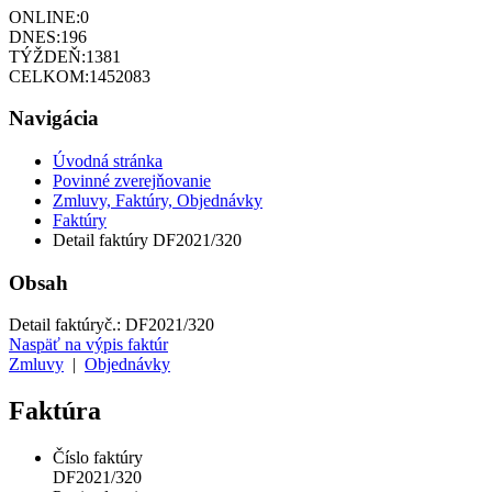
ONLINE:
0
DNES:
196
TÝŽDEŇ:
1381
CELKOM:
1452083
Navigácia
Úvodná stránka
Povinné zverejňovanie
Zmluvy, Faktúry, Objednávky
Faktúry
Detail faktúry DF2021/320
Obsah
Detail faktúry
č.:
DF2021/320
Naspäť na výpis faktúr
Zmluvy
|
Objednávky
Faktúra
Číslo faktúry
DF2021/320