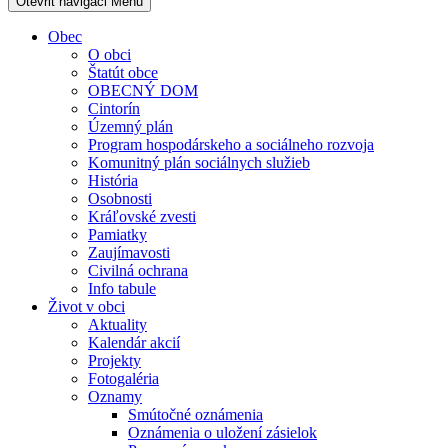
Otevřit navigaci
Menu
Obec
O obci
Štatút obce
OBECNÝ DOM
Cintorín
Územný plán
Program hospodárskeho a sociálneho rozvoja
Komunitný plán sociálnych služieb
História
Osobnosti
Kráľovské zvesti
Pamiatky
Zaujímavosti
Civilná ochrana
Info tabule
Život v obci
Aktuality
Kalendár akcií
Projekty
Fotogaléria
Oznamy
Smútočné oznámenia
Oznámenia o uložení zásielok