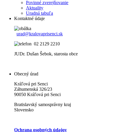
Povinné zverejňovanie
Aktuality
Uradná tabuľa
Kontaktné údaje
urad@kralovaprisenci.sk
02 2129 2210
JUDr. Dušan Šebok, starosta obce
Obecný úrad
Kráľová pri Senci
Záhumenská 326/23
90050 Kráľová pri Senci
Bratislavský samosprávny kraj
Slovensko
Ochrana osobných údajov