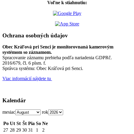
Voľne k stiahnutiu:
Ochrana osobných údajov
Obec Kráľová pri Senci je monitorovnaná kamerovým
systémom so záznamom.
Spracovanie záznamu prebieha podľa nariadenia GDPRč.
2016/679, čl. 6 písm. f.
Správca systému: Obec Kráľová pri Senci.
Viac informácií nájdete tu
Kalendár
mesiac
rok
Po
Ut
St
Št
Pia
So
Ne
27
28
29
30
31
1
2