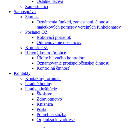
Ostatné tlačivá
Zamestnanci
Samospráva
Starosta
Oznámenia funkcií, zamestnaní, činností a
majetkových pomerov verejných funkcionárov
Poslanci OZ
Rokovací poriadok
Odmeňovanie poslancov
Komisie OZ
Hlavný kontrolór obce
Úlohy hlavného kontrolóra
Oznamovanie protispoločenskej činnosti
Kontrolná činnosť
Kontakty
Kontaktný formulár
Úradné hodiny
Úrady a inštitúcie
Školstvo
Zdravotníctvo
Knižnica
Pošta
Pohrebná služba
Organizácie v okrese