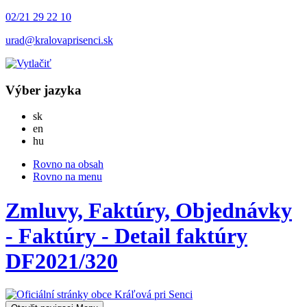
02/21 29 22 10
urad@kralovaprisenci.sk
Výber jazyka
Slovensky
sk
English
en
Magyar
hu
Rovno na obsah
Rovno na menu
Zmluvy, Faktúry, Objednávky
- Faktúry - Detail faktúry
DF2021/320