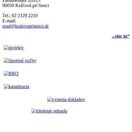
Záhumenská 326/23
90050 Kráľová pri Senci
Tel.: 02 2129 2210
E-mail:
urad@kralovaprisenci.sk
„viac tu“