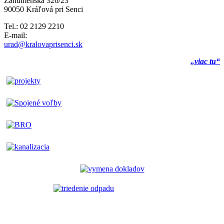
Záhumenská 326/23
90050 Kráľová pri Senci
Tel.: 02 2129 2210
E-mail:
urad@kralovaprisenci.sk
„viac tu“