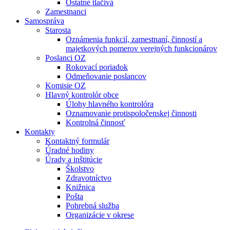
Ostatné tlačivá
Zamestnanci
Samospráva
Starosta
Oznámenia funkcií, zamestnaní, činností a
majetkových pomerov verejných funkcionárov
Poslanci OZ
Rokovací poriadok
Odmeňovanie poslancov
Komisie OZ
Hlavný kontrolór obce
Úlohy hlavného kontrolóra
Oznamovanie protispoločenskej činnosti
Kontrolná činnosť
Kontakty
Kontaktný formulár
Úradné hodiny
Úrady a inštitúcie
Školstvo
Zdravotníctvo
Knižnica
Pošta
Pohrebná služba
Organizácie v okrese