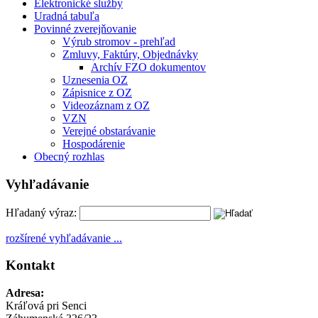
Elektronické služby
Uradná tabuľa
Povinné zverejňovanie
Výrub stromov - prehľad
Zmluvy, Faktúry, Objednávky
Archív FZO dokumentov
Uznesenia OZ
Zápisnice z OZ
Videozáznam z OZ
VZN
Verejné obstarávanie
Hospodárenie
Obecný rozhlas
Vyhľadávanie
Hľadaný výraz:
rozšírené vyhľadávanie ...
Kontakt
Adresa:
Kráľová pri Senci