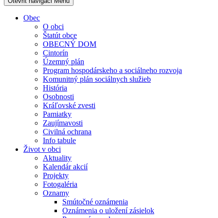
Otevřit navigaci
Menu
Obec
O obci
Štatút obce
OBECNÝ DOM
Cintorín
Územný plán
Program hospodárskeho a sociálneho rozvoja
Komunitný plán sociálnych služieb
História
Osobnosti
Kráľovské zvesti
Pamiatky
Zaujímavosti
Civilná ochrana
Info tabule
Život v obci
Aktuality
Kalendár akcií
Projekty
Fotogaléria
Oznamy
Smútočné oznámenia
Oznámenia o uložení zásielok