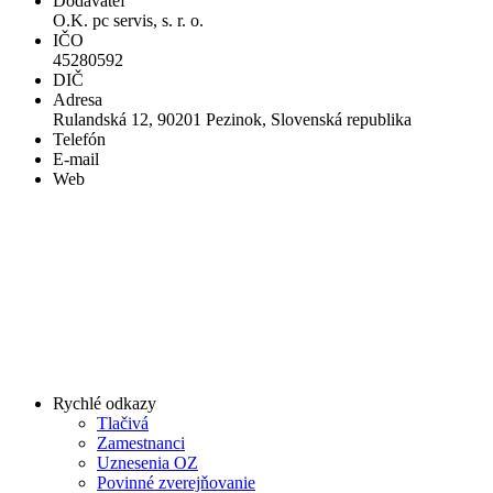
Dodávateľ
O.K. pc servis, s. r. o.
IČO
45280592
DIČ
Adresa
Rulandská 12, 90201 Pezinok, Slovenská republika
Telefón
E-mail
Web
Rychlé odkazy
Tlačivá
Zamestnanci
Uznesenia OZ
Povinné zverejňovanie