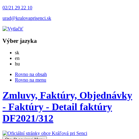
02/21 29 22 10
urad@kralovaprisenci.sk
Výber jazyka
Slovensky
sk
English
en
Magyar
hu
Rovno na obsah
Rovno na menu
Zmluvy, Faktúry, Objednávky
- Faktúry - Detail faktúry
DF2021/312