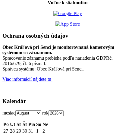
Voľne k stiahnutiu:
Ochrana osobných údajov
Obec Kráľová pri Senci je monitorovnaná kamerovým
systémom so záznamom.
Spracovanie záznamu prebieha podľa nariadenia GDPRč.
2016/679, čl. 6 písm. f.
Správca systému: Obec Kráľová pri Senci.
Viac informácií nájdete tu
Kalendár
mesiac
rok
Po
Ut
St
Št
Pia
So
Ne
27
28
29
30
31
1
2