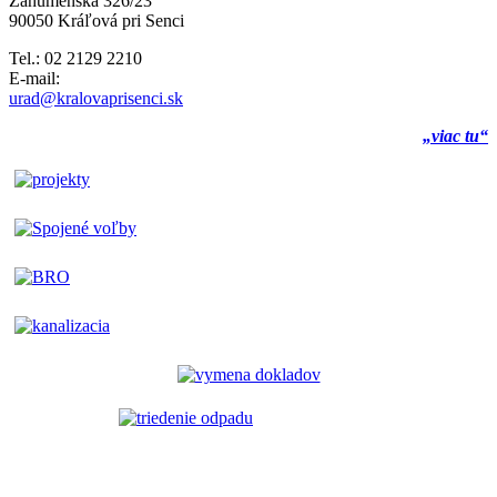
Záhumenská 326/23
90050 Kráľová pri Senci
Tel.: 02 2129 2210
E-mail:
urad@kralovaprisenci.sk
„viac tu“