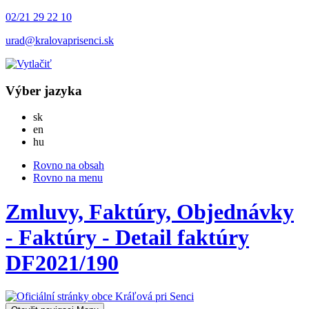
02/21 29 22 10
urad@kralovaprisenci.sk
Výber jazyka
Slovensky
sk
English
en
Magyar
hu
Rovno na obsah
Rovno na menu
Zmluvy, Faktúry, Objednávky
- Faktúry - Detail faktúry
DF2021/190