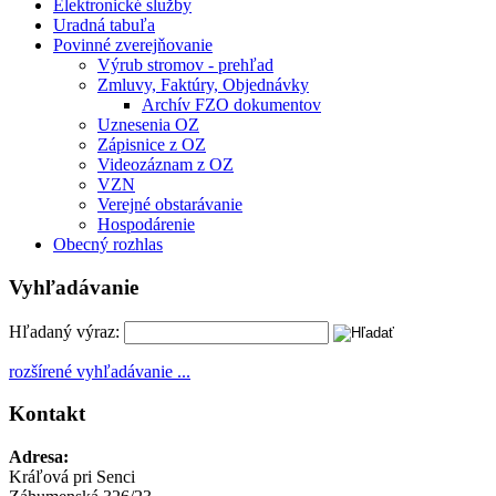
Elektronické služby
Uradná tabuľa
Povinné zverejňovanie
Výrub stromov - prehľad
Zmluvy, Faktúry, Objednávky
Archív FZO dokumentov
Uznesenia OZ
Zápisnice z OZ
Videozáznam z OZ
VZN
Verejné obstarávanie
Hospodárenie
Obecný rozhlas
Vyhľadávanie
Hľadaný výraz:
rozšírené vyhľadávanie ...
Kontakt
Adresa:
Kráľová pri Senci