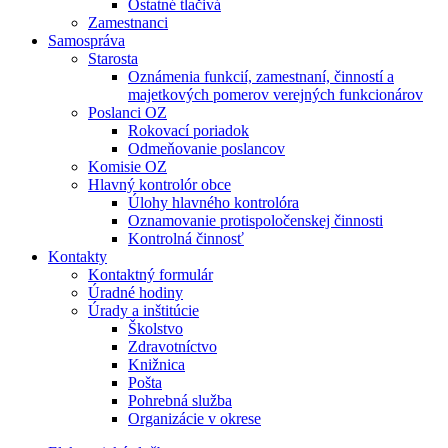
Ostatné tlačivá
Zamestnanci
Samospráva
Starosta
Oznámenia funkcií, zamestnaní, činností a
majetkových pomerov verejných funkcionárov
Poslanci OZ
Rokovací poriadok
Odmeňovanie poslancov
Komisie OZ
Hlavný kontrolór obce
Úlohy hlavného kontrolóra
Oznamovanie protispoločenskej činnosti
Kontrolná činnosť
Kontakty
Kontaktný formulár
Úradné hodiny
Úrady a inštitúcie
Školstvo
Zdravotníctvo
Knižnica
Pošta
Pohrebná služba
Organizácie v okrese