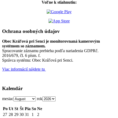
Voľne k stiahnutiu:
Ochrana osobných údajov
Obec Kráľová pri Senci je monitorovnaná kamerovým
systémom so záznamom.
Spracovanie záznamu prebieha podľa nariadenia GDPRč.
2016/679, čl. 6 písm. f.
Správca systému: Obec Kráľová pri Senci.
Viac informácií nájdete tu
Kalendár
mesiac
rok
Po
Ut
St
Št
Pia
So
Ne
27
28
29
30
31
1
2