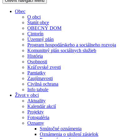
Otevřit navigaci
Menu
Obec
O obci
Štatút obce
OBECNÝ DOM
Cintorín
Územný plán
Program hospodárskeho a sociálneho rozvoja
Komunitný plán sociálnych služieb
História
Osobnosti
Kráľovské zvesti
Pamiatky
Zaujímavosti
Civilná ochrana
Info tabule
Život v obci
Aktuality
Kalendár akcií
Projekty
Fotogaléria
Oznamy
Smútočné oznámenia
Oznámenia o uložení zásielok