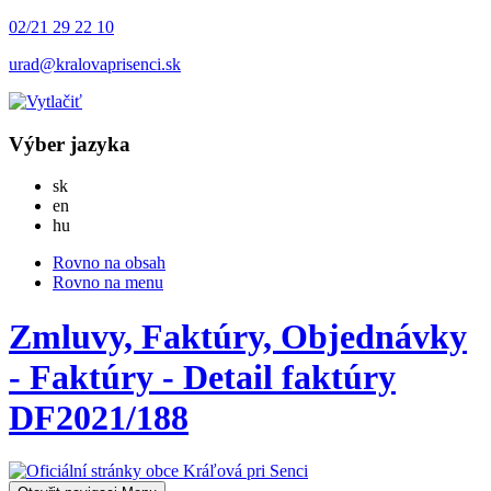
02/21 29 22 10
urad@kralovaprisenci.sk
Výber jazyka
Slovensky
sk
English
en
Magyar
hu
Rovno na obsah
Rovno na menu
Zmluvy, Faktúry, Objednávky
- Faktúry - Detail faktúry
DF2021/188