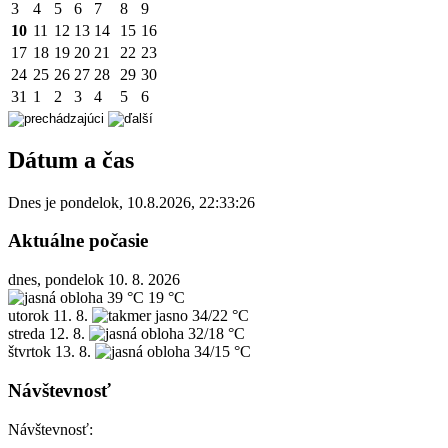
3
4
5
6
7
8
9
10
11
12
13
14
15
16
17
18
19
20
21
22
23
24
25
26
27
28
29
30
31
1
2
3
4
5
6
Dátum a čas
Dnes je
pondelok
,
10.8.2026
,
22:33:26
Aktuálne počasie
dnes, pondelok 10. 8. 2026
39 °C
19 °C
utorok
11. 8.
34/22 °C
streda
12. 8.
32/18 °C
štvrtok
13. 8.
34/15 °C
Návštevnosť
Návštevnosť: