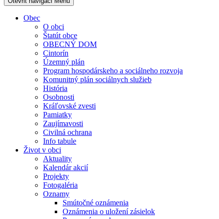
Otevřit navigaci
Menu
Obec
O obci
Štatút obce
OBECNÝ DOM
Cintorín
Územný plán
Program hospodárskeho a sociálneho rozvoja
Komunitný plán sociálnych služieb
História
Osobnosti
Kráľovské zvesti
Pamiatky
Zaujímavosti
Civilná ochrana
Info tabule
Život v obci
Aktuality
Kalendár akcií
Projekty
Fotogaléria
Oznamy
Smútočné oznámenia
Oznámenia o uložení zásielok