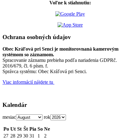
Voľne k stiahnutiu:
Ochrana osobných údajov
Obec Kráľová pri Senci je monitorovnaná kamerovým
systémom so záznamom.
Spracovanie záznamu prebieha podľa nariadenia GDPRč.
2016/679, čl. 6 písm. f.
Správca systému: Obec Kráľová pri Senci.
Viac informácií nájdete tu
Kalendár
mesiac
rok
Po
Ut
St
Št
Pia
So
Ne
27
28
29
30
31
1
2