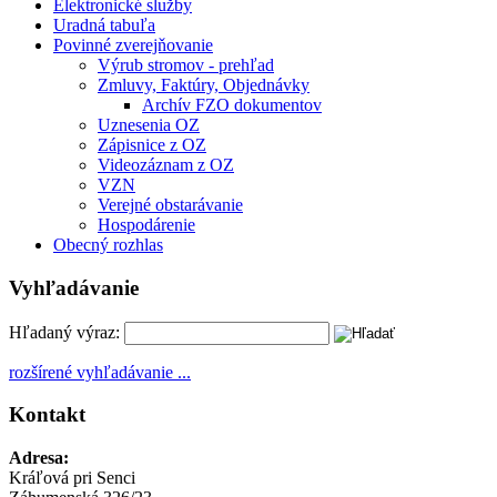
Elektronické služby
Uradná tabuľa
Povinné zverejňovanie
Výrub stromov - prehľad
Zmluvy, Faktúry, Objednávky
Archív FZO dokumentov
Uznesenia OZ
Zápisnice z OZ
Videozáznam z OZ
VZN
Verejné obstarávanie
Hospodárenie
Obecný rozhlas
Vyhľadávanie
Hľadaný výraz:
rozšírené vyhľadávanie ...
Kontakt
Adresa:
Kráľová pri Senci