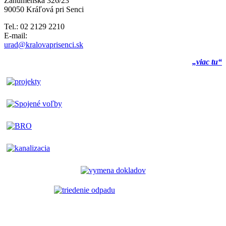
Záhumenská 326/23
90050 Kráľová pri Senci
Tel.: 02 2129 2210
E-mail:
urad@kralovaprisenci.sk
„viac tu“