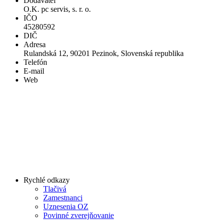
Dodávateľ
O.K. pc servis, s. r. o.
IČO
45280592
DIČ
Adresa
Rulandská 12, 90201 Pezinok, Slovenská republika
Telefón
E-mail
Web
Rychlé odkazy
Tlačivá
Zamestnanci
Uznesenia OZ
Povinné zverejňovanie