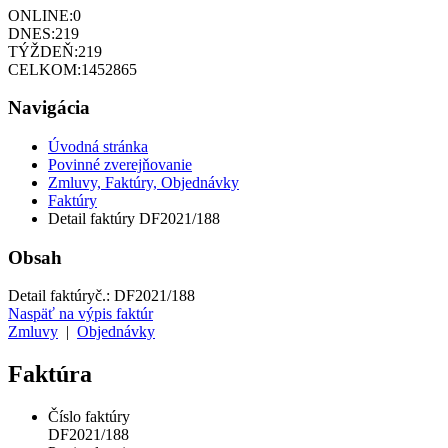
ONLINE:
0
DNES:
219
TÝŽDEŇ:
219
CELKOM:
1452865
Navigácia
Úvodná stránka
Povinné zverejňovanie
Zmluvy, Faktúry, Objednávky
Faktúry
Detail faktúry DF2021/188
Obsah
Detail faktúry
č.:
DF2021/188
Naspäť na výpis faktúr
Zmluvy
|
Objednávky
Faktúra
Číslo faktúry
DF2021/188