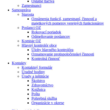
Ostatné tlačivá
Zamestnanci
Samospráva
Starosta
Oznámenia funkcií, zamestnaní, činností a
majetkových pomerov verejných funkcionárov
Poslanci OZ
Rokovací poriadok
Odmeňovanie poslancov
Komisie OZ
Hlavný kontrolór obce
Úlohy hlavného kontrolóra
Oznamovanie protispoločenskej činnosti
Kontrolná činnosť
Kontakty
Kontaktný formulár
Úradné hodiny
Úrady a inštitúcie
Školstvo
Zdravotníctvo
Knižnica
Pošta
Pohrebná služba
Organizácie v okrese