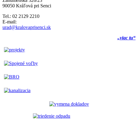
Záhumenská 326/23
90050 Kráľová pri Senci
Tel.: 02 2129 2210
E-mail:
urad@kralovaprisenci.sk
„viac tu“