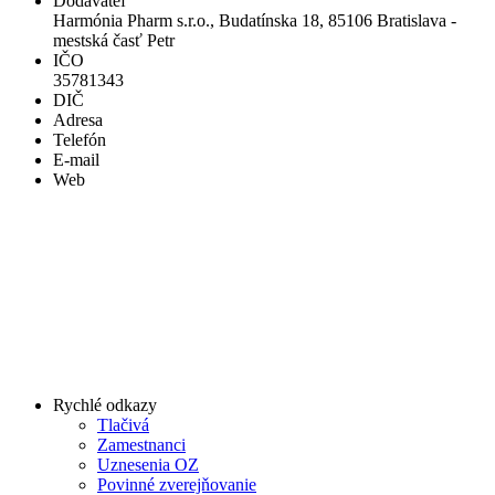
Dodávateľ
Harmónia Pharm s.r.o., Budatínska 18, 85106 Bratislava -
mestská časť Petr
IČO
35781343
DIČ
Adresa
Telefón
E-mail
Web
Rychlé odkazy
Tlačivá
Zamestnanci
Uznesenia OZ
Povinné zverejňovanie