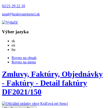
02/21 29 22 10
urad@kralovaprisenci.sk
Výber jazyka
Slovensky
sk
English
en
Magyar
hu
Rovno na obsah
Rovno na menu
Zmluvy, Faktúry, Objednávky
- Faktúry - Detail faktúry
DF2021/150