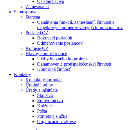
Ostatné tlačivá
Zamestnanci
Samospráva
Starosta
Oznámenia funkcií, zamestnaní, činností a
majetkových pomerov verejných funkcionárov
Poslanci OZ
Rokovací poriadok
Odmeňovanie poslancov
Komisie OZ
Hlavný kontrolór obce
Úlohy hlavného kontrolóra
Oznamovanie protispoločenskej činnosti
Kontrolná činnosť
Kontakty
Kontaktný formulár
Úradné hodiny
Úrady a inštitúcie
Školstvo
Zdravotníctvo
Knižnica
Pošta
Pohrebná služba
Organizácie v okrese