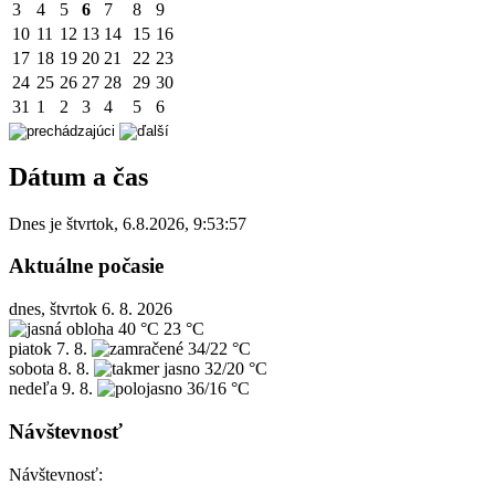
3
4
5
6
7
8
9
10
11
12
13
14
15
16
17
18
19
20
21
22
23
24
25
26
27
28
29
30
31
1
2
3
4
5
6
Dátum a čas
Dnes je
štvrtok
,
6.8.2026
,
9:53:57
Aktuálne počasie
dnes, štvrtok 6. 8. 2026
40 °C
23 °C
piatok
7. 8.
34/22 °C
sobota
8. 8.
32/20 °C
nedeľa
9. 8.
36/16 °C
Návštevnosť
Návštevnosť: