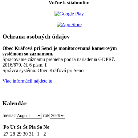
Voľne k stiahnutiu:
Ochrana osobných údajov
Obec Kráľová pri Senci je monitorovnaná kamerovým
systémom so záznamom.
Spracovanie záznamu prebieha podľa nariadenia GDPRč.
2016/679, čl. 6 písm. f.
Správca systému: Obec Kráľová pri Senci.
Viac informácií nájdete tu
Kalendár
mesiac
rok
Po
Ut
St
Št
Pia
So
Ne
27
28
29
30
31
1
2