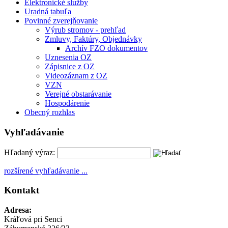
Elektronické služby
Uradná tabuľa
Povinné zverejňovanie
Výrub stromov - prehľad
Zmluvy, Faktúry, Objednávky
Archív FZO dokumentov
Uznesenia OZ
Zápisnice z OZ
Videozáznam z OZ
VZN
Verejné obstarávanie
Hospodárenie
Obecný rozhlas
Vyhľadávanie
Hľadaný výraz:
rozšírené vyhľadávanie ...
Kontakt
Adresa:
Kráľová pri Senci