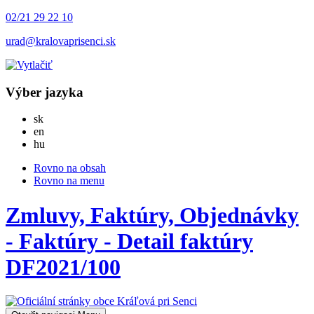
02/21 29 22 10
urad@kralovaprisenci.sk
Výber jazyka
Slovensky
sk
English
en
Magyar
hu
Rovno na obsah
Rovno na menu
Zmluvy, Faktúry, Objednávky
- Faktúry - Detail faktúry
DF2021/100