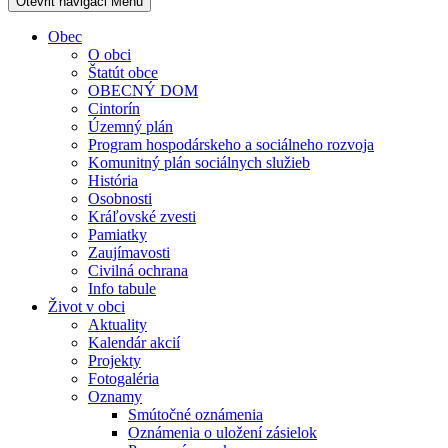
Otevřit navigaci
Menu
Obec
O obci
Štatút obce
OBECNÝ DOM
Cintorín
Územný plán
Program hospodárskeho a sociálneho rozvoja
Komunitný plán sociálnych služieb
História
Osobnosti
Kráľovské zvesti
Pamiatky
Zaujímavosti
Civilná ochrana
Info tabule
Život v obci
Aktuality
Kalendár akcií
Projekty
Fotogaléria
Oznamy
Smútočné oznámenia
Oznámenia o uložení zásielok