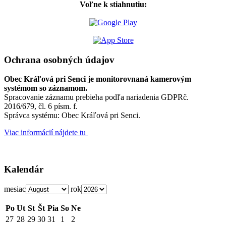
Voľne k stiahnutiu:
Ochrana osobných údajov
Obec Kráľová pri Senci je monitorovnaná kamerovým
systémom so záznamom.
Spracovanie záznamu prebieha podľa nariadenia GDPRč.
2016/679, čl. 6 písm. f.
Správca systému: Obec Kráľová pri Senci.
Viac informácií nájdete tu
Kalendár
mesiac
rok
Po
Ut
St
Št
Pia
So
Ne
27
28
29
30
31
1
2