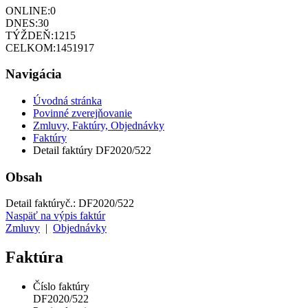
ONLINE:
0
DNES:
30
TÝŽDEŇ:
1215
CELKOM:
1451917
Navigácia
Úvodná stránka
Povinné zverejňovanie
Zmluvy, Faktúry, Objednávky
Faktúry
Detail faktúry DF2020/522
Obsah
Detail faktúry
č.:
DF2020/522
Naspäť na výpis faktúr
Zmluvy
|
Objednávky
Faktúra
Číslo faktúry
DF2020/522