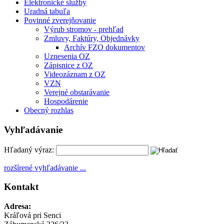
Elektronické služby
Uradná tabuľa
Povinné zverejňovanie
Výrub stromov - prehľad
Zmluvy, Faktúry, Objednávky
Archív FZO dokumentov
Uznesenia OZ
Zápisnice z OZ
Videozáznam z OZ
VZN
Verejné obstarávanie
Hospodárenie
Obecný rozhlas
Vyhľadávanie
Hľadaný výraz:
rozšírené vyhľadávanie ...
Kontakt
Adresa:
Kráľová pri Senci