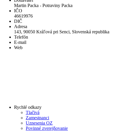
Dodávateľ
Martin Packa - Potraviny Packa
IČO
46619976
DIČ
Adresa
143, 90050 Kráľová pri Senci, Slovenská republika
Telefón
E-mail
Web
Rychlé odkazy
Tlačivá
Zamestnanci
Uznesenia OZ
Povinné zverejňovanie