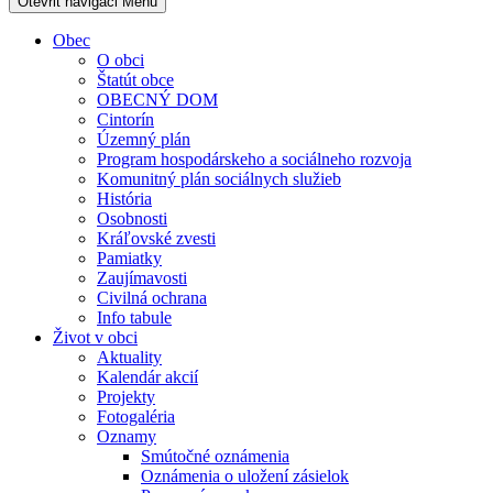
Otevřit navigaci
Menu
Obec
O obci
Štatút obce
OBECNÝ DOM
Cintorín
Územný plán
Program hospodárskeho a sociálneho rozvoja
Komunitný plán sociálnych služieb
História
Osobnosti
Kráľovské zvesti
Pamiatky
Zaujímavosti
Civilná ochrana
Info tabule
Život v obci
Aktuality
Kalendár akcií
Projekty
Fotogaléria
Oznamy
Smútočné oznámenia
Oznámenia o uložení zásielok