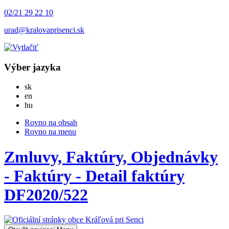
02/21 29 22 10
urad@kralovaprisenci.sk
Výber jazyka
Slovensky
sk
English
en
Magyar
hu
Rovno na obsah
Rovno na menu
Zmluvy, Faktúry, Objednávky
- Faktúry - Detail faktúry
DF2020/522