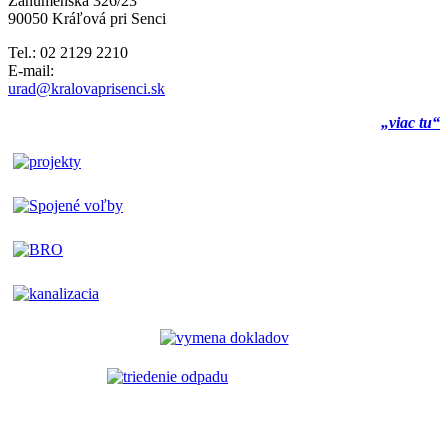
Záhumenská 326/23
90050 Kráľová pri Senci
Tel.: 02 2129 2210
E-mail:
urad@kralovaprisenci.sk
„viac tu“