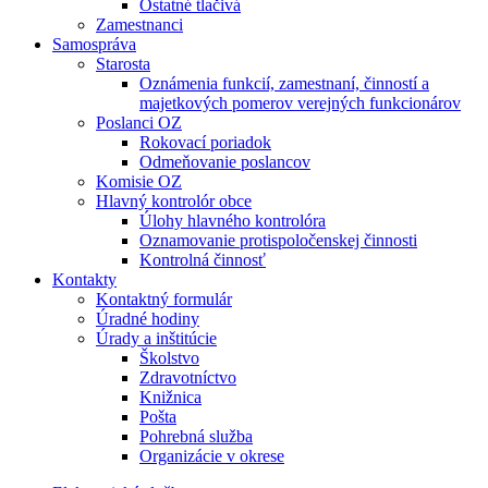
Ostatné tlačivá
Zamestnanci
Samospráva
Starosta
Oznámenia funkcií, zamestnaní, činností a
majetkových pomerov verejných funkcionárov
Poslanci OZ
Rokovací poriadok
Odmeňovanie poslancov
Komisie OZ
Hlavný kontrolór obce
Úlohy hlavného kontrolóra
Oznamovanie protispoločenskej činnosti
Kontrolná činnosť
Kontakty
Kontaktný formulár
Úradné hodiny
Úrady a inštitúcie
Školstvo
Zdravotníctvo
Knižnica
Pošta
Pohrebná služba
Organizácie v okrese