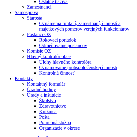
Ostatné tlačivá
Zamestnanci
Samospráva
Starosta
Oznámenia funkcií, zamestnaní, činností a
majetkových pomerov verejných funkcionárov
Poslanci OZ
Rokovací poriadok
Odmeňovanie poslancov
Komisie OZ
Hlavný kontrolór obce
Úlohy hlavného kontrolóra
Oznamovanie protispoločenskej činnosti
Kontrolná činnosť
Kontakty
Kontaktný formulár
Úradné hodiny
Úrady a inštitúcie
Školstvo
Zdravotníctvo
Knižnica
Pošta
Pohrebná služba
Organizácie v okrese