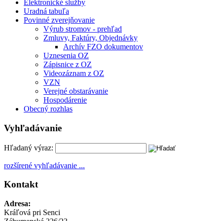
Elektronické služby
Uradná tabuľa
Povinné zverejňovanie
Výrub stromov - prehľad
Zmluvy, Faktúry, Objednávky
Archív FZO dokumentov
Uznesenia OZ
Zápisnice z OZ
Videozáznam z OZ
VZN
Verejné obstarávanie
Hospodárenie
Obecný rozhlas
Vyhľadávanie
Hľadaný výraz:
rozšírené vyhľadávanie ...
Kontakt
Adresa:
Kráľová pri Senci