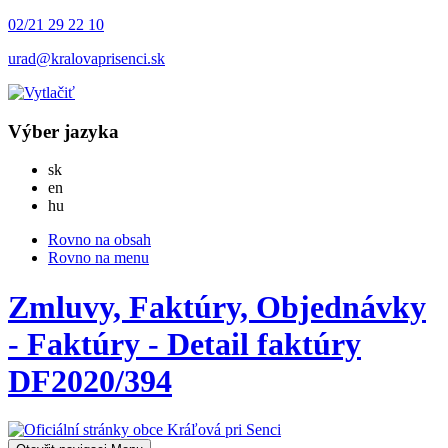
02/21 29 22 10
urad@kralovaprisenci.sk
Výber jazyka
Slovensky
sk
English
en
Magyar
hu
Rovno na obsah
Rovno na menu
Zmluvy, Faktúry, Objednávky
- Faktúry - Detail faktúry
DF2020/394