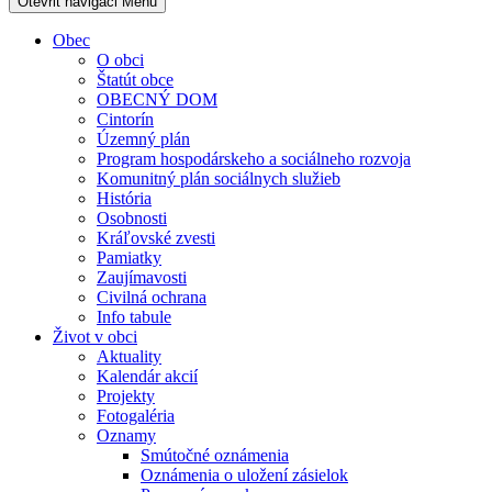
Otevřit navigaci
Menu
Obec
O obci
Štatút obce
OBECNÝ DOM
Cintorín
Územný plán
Program hospodárskeho a sociálneho rozvoja
Komunitný plán sociálnych služieb
História
Osobnosti
Kráľovské zvesti
Pamiatky
Zaujímavosti
Civilná ochrana
Info tabule
Život v obci
Aktuality
Kalendár akcií
Projekty
Fotogaléria
Oznamy
Smútočné oznámenia
Oznámenia o uložení zásielok