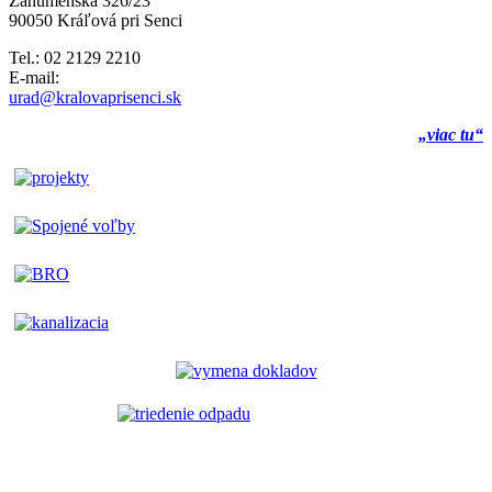
Záhumenská 326/23
90050 Kráľová pri Senci
Tel.: 02 2129 2210
E-mail:
urad@kralovaprisenci.sk
„viac tu“