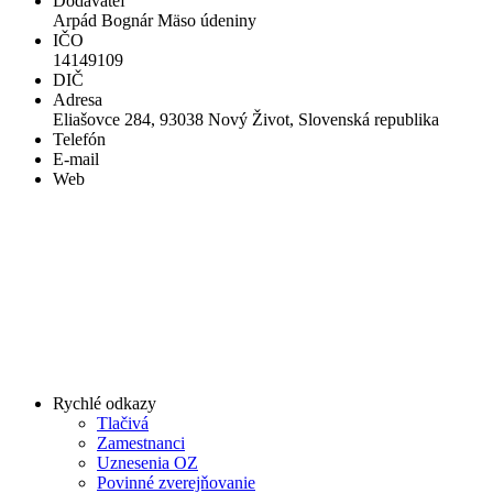
Dodávateľ
Arpád Bognár Mäso údeniny
IČO
14149109
DIČ
Adresa
Eliašovce 284, 93038 Nový Život, Slovenská republika
Telefón
E-mail
Web
Rychlé odkazy
Tlačivá
Zamestnanci
Uznesenia OZ
Povinné zverejňovanie