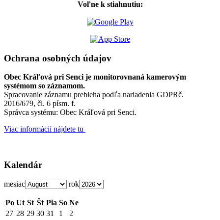
Voľne k stiahnutiu:
Ochrana osobných údajov
Obec Kráľová pri Senci je monitorovnaná kamerovým
systémom so záznamom.
Spracovanie záznamu prebieha podľa nariadenia GDPRč.
2016/679, čl. 6 písm. f.
Správca systému: Obec Kráľová pri Senci.
Viac informácií nájdete tu
Kalendár
mesiac
rok
Po
Ut
St
Št
Pia
So
Ne
27
28
29
30
31
1
2