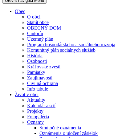
Otevřit navigaci
Menu
Obec
O obci
Štatút obce
OBECNÝ DOM
Cintorín
Územný plán
Program hospodárskeho a sociálneho rozvoja
Komunitný plán sociálnych služieb
História
Osobnosti
Kráľovské zvesti
Pamiatky
Zaujímavosti
Civilná ochrana
Info tabule
Život v obci
Aktuality
Kalendár akcií
Projekty
Fotogaléria
Oznamy
Smútočné oznámenia
Oznámenia o uložení zásielok