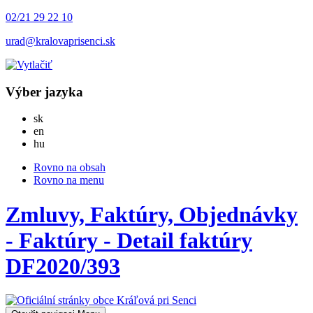
02/21 29 22 10
urad@kralovaprisenci.sk
Výber jazyka
Slovensky
sk
English
en
Magyar
hu
Rovno na obsah
Rovno na menu
Zmluvy, Faktúry, Objednávky
- Faktúry - Detail faktúry
DF2020/393