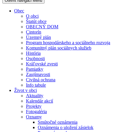
Otevřit navigaci
Menu
Obec
O obci
Štatút obce
OBECNÝ DOM
Cintorín
Územný plán
Program hospodárskeho a sociálneho rozvoja
Komunitný plán sociálnych služieb
História
Osobnosti
Kráľovské zvesti
Pamiatky
Zaujímavosti
Civilná ochrana
Info tabule
Život v obci
Aktuality
Kalendár akcií
Projekty
Fotogaléria
Oznamy
Smútočné oznámenia
Oznámenia o uložení zásielok