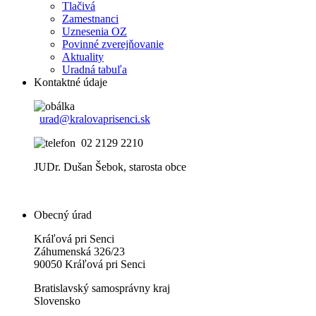
Tlačivá
Zamestnanci
Uznesenia OZ
Povinné zverejňovanie
Aktuality
Uradná tabuľa
Kontaktné údaje
urad@kralovaprisenci.sk
02 2129 2210
JUDr. Dušan Šebok, starosta obce
Obecný úrad
Kráľová pri Senci
Záhumenská 326/23
90050 Kráľová pri Senci
Bratislavský samosprávny kraj
Slovensko