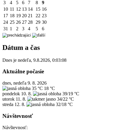
3
4
5
6
7
8
9
10
11
12
13
14
15
16
17
18
19
20
21
22
23
24
25
26
27
28
29
30
31
1
2
3
4
5
6
Dátum a čas
Dnes je
nedeľa
,
9.8.2026
,
0:03:08
Aktuálne počasie
dnes, nedeľa 9. 8. 2026
35 °C
18 °C
pondelok
10. 8.
39/19 °C
utorok
11. 8.
34/22 °C
streda
12. 8.
32/18 °C
Návštevnosť
Návštevnosť: