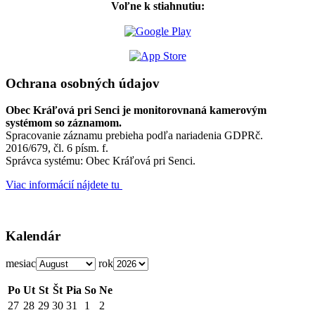
Voľne k stiahnutiu:
Ochrana osobných údajov
Obec Kráľová pri Senci je monitorovnaná kamerovým
systémom so záznamom.
Spracovanie záznamu prebieha podľa nariadenia GDPRč.
2016/679, čl. 6 písm. f.
Správca systému: Obec Kráľová pri Senci.
Viac informácií nájdete tu
Kalendár
mesiac
rok
Po
Ut
St
Št
Pia
So
Ne
27
28
29
30
31
1
2