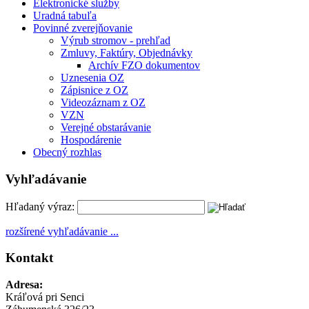
Elektronické služby
Uradná tabuľa
Povinné zverejňovanie
Výrub stromov - prehľad
Zmluvy, Faktúry, Objednávky
Archív FZO dokumentov
Uznesenia OZ
Zápisnice z OZ
Videozáznam z OZ
VZN
Verejné obstarávanie
Hospodárenie
Obecný rozhlas
Vyhľadávanie
Hľadaný výraz:
rozšírené vyhľadávanie ...
Kontakt
Adresa:
Kráľová pri Senci