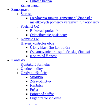
Ostatné tlačivá
Zamestnanci
Samospráva
Starosta
Oznámenia funkcií, zamestnaní, činností a
majetkových pomerov verejných funkcionárov
Poslanci OZ
Rokovací poriadok
Odmeňovanie poslancov
Komisie OZ
Hlavný kontrolór obce
Úlohy hlavného kontrolóra
Oznamovanie protispoločenskej činnosti
Kontrolná činnosť
Kontakty
Kontaktný formulár
Úradné hodiny
Úrady a inštitúcie
Školstvo
Zdravotníctvo
Knižnica
Pošta
Pohrebná služba
Organizácie v okrese