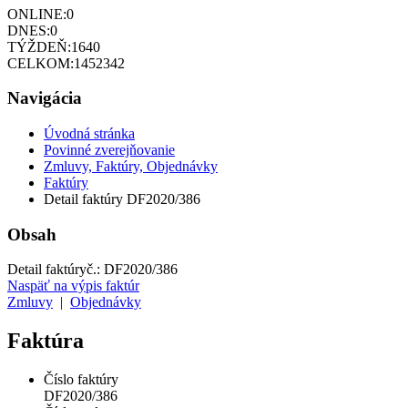
ONLINE:
0
DNES:
0
TÝŽDEŇ:
1640
CELKOM:
1452342
Navigácia
Úvodná stránka
Povinné zverejňovanie
Zmluvy, Faktúry, Objednávky
Faktúry
Detail faktúry DF2020/386
Obsah
Detail faktúry
č.:
DF2020/386
Naspäť na výpis faktúr
Zmluvy
|
Objednávky
Faktúra
Číslo faktúry
DF2020/386