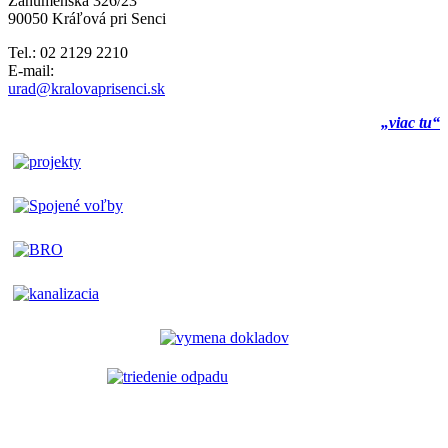
Záhumenská 326/23
90050 Kráľová pri Senci
Tel.: 02 2129 2210
E-mail:
urad@kralovaprisenci.sk
„viac tu“