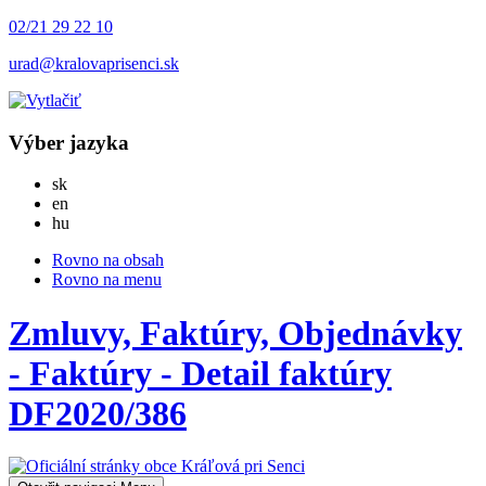
02/21 29 22 10
urad@kralovaprisenci.sk
Výber jazyka
Slovensky
sk
English
en
Magyar
hu
Rovno na obsah
Rovno na menu
Zmluvy, Faktúry, Objednávky
- Faktúry - Detail faktúry
DF2020/386