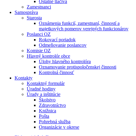
Ostatné tlačivá
Zamestnanci
Samospráva
Starosta
Oznámenia funkcií, zamestnaní, činností a
majetkových pomerov verejných funkcionárov
Poslanci OZ
Rokovací poriadok
Odmeňovanie poslancov
Komisie OZ
Hlavný kontrolór obce
Úlohy hlavného kontrolóra
Oznamovanie protispoločenskej činnosti
Kontrolná činnosť
Kontakty
Kontaktný formulár
Úradné hodiny
Úrady a inštitúcie
Školstvo
Zdravotníctvo
Knižnica
Pošta
Pohrebná služba
Organizácie v okrese