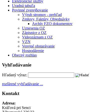
Elektronické služby
Uradná tabuľa
Povinné zverejňovanie
Výrub stromov - prehľad
Zmluvy, Faktúry, Objednávky
Archív FZO dokumentov
Uznesenia OZ
Zápisnice z OZ
Videozáznam z OZ
VZN
Verejné obstarávanie
Hospodárenie
Obecný rozhlas
Vyhľadávanie
Hľadaný výraz:
rozšírené vyhľadávanie ...
Kontakt
Adresa:
Kráľová pri Senci