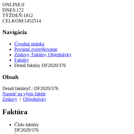
ONLINE:
0
DNES:
172
TÝŽDEŇ:
1812
CELKOM:
1452514
Navigácia
Úvodná stránka
Povinné zverejňovanie
Zmluvy, Faktúry, Objednávky
Faktúry
Detail faktúry DF2020/376
Obsah
Detail faktúry
č.:
DF2020/376
Naspäť na výpis faktúr
Zmluvy
|
Objednávky
Faktúra
Číslo faktúry
DF2020/376