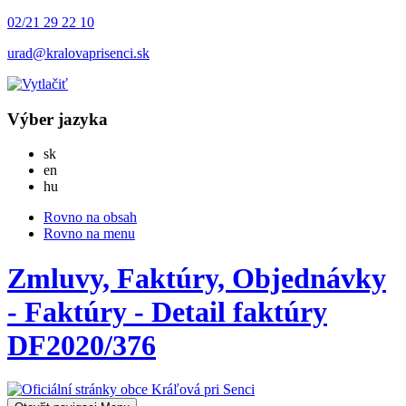
02/21 29 22 10
urad@kralovaprisenci.sk
Výber jazyka
Slovensky
sk
English
en
Magyar
hu
Rovno na obsah
Rovno na menu
Zmluvy, Faktúry, Objednávky
- Faktúry - Detail faktúry
DF2020/376