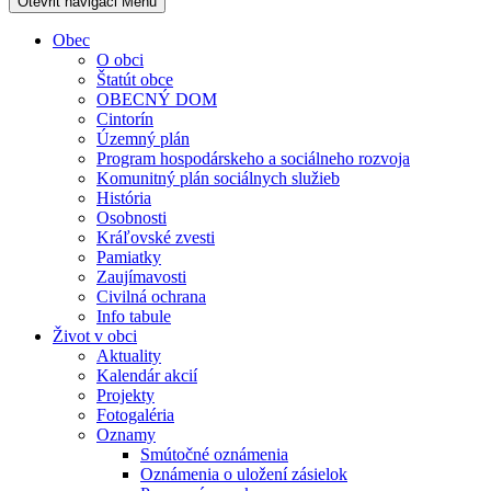
Otevřit navigaci
Menu
Obec
O obci
Štatút obce
OBECNÝ DOM
Cintorín
Územný plán
Program hospodárskeho a sociálneho rozvoja
Komunitný plán sociálnych služieb
História
Osobnosti
Kráľovské zvesti
Pamiatky
Zaujímavosti
Civilná ochrana
Info tabule
Život v obci
Aktuality
Kalendár akcií
Projekty
Fotogaléria
Oznamy
Smútočné oznámenia
Oznámenia o uložení zásielok