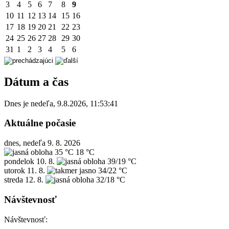
3
4
5
6
7
8
9
10
11
12
13
14
15
16
17
18
19
20
21
22
23
24
25
26
27
28
29
30
31
1
2
3
4
5
6
Dátum a čas
Dnes je
nedeľa
,
9.8.2026
,
11:53:41
Aktuálne počasie
dnes, nedeľa 9. 8. 2026
35 °C
18 °C
pondelok
10. 8.
39/19 °C
utorok
11. 8.
34/22 °C
streda
12. 8.
32/18 °C
Návštevnosť
Návštevnosť: