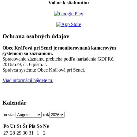
Voľne k stiahnutiu:
Ochrana osobných údajov
Obec Kráľová pri Senci je monitorovnaná kamerovým
systémom so záznamom.
Spracovanie záznamu prebieha podľa nariadenia GDPRč.
2016/679, čl. 6 písm. f.
Správca systému: Obec Kráľová pri Senci.
Viac informácií nájdete tu
Kalendár
mesiac
rok
Po
Ut
St
Št
Pia
So
Ne
27
28
29
30
31
1
2