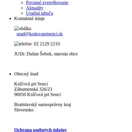
Povinné zverejňovanie
Aktuality
Uradná tabuľa
Kontaktné údaje
urad@kralovaprisenci.sk
02 2129 2210
JUDr. Dušan Šebok, starosta obce
Obecný úrad
Kráľová pri Senci
Záhumenská 326/23
90050 Kráľová pri Senci
Bratislavský samosprávny kraj
Slovensko
Ochrana osobných údajov