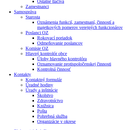
Ostatné tlačivá
Zamestnanci
Samospráva
Starosta
Oznámenia funkcií, zamestnaní, činností a
majetkových pomerov verejných funkcionárov
Poslanci OZ
Rokovací poriadok
Odmeňovanie poslancov
Komisie OZ
Hlavný kontrolór obce
Úlohy hlavného kontrolóra
Oznamovanie protispoločenskej činnosti
Kontrolná činnosť
Kontakty
Kontaktný formulár
Úradné hodiny
Úrady a inštitúcie
Školstvo
Zdravotníctvo
Knižnica
Pošta
Pohrebná služba
Organizácie v okrese