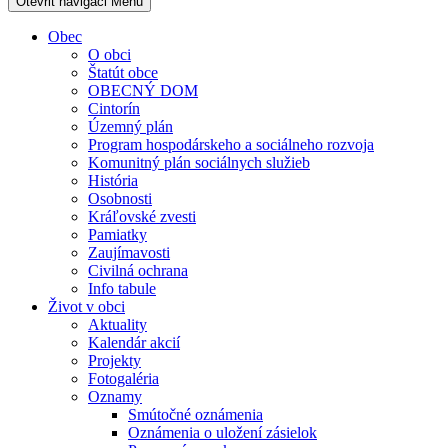
Otevřit navigaci
Menu
Obec
O obci
Štatút obce
OBECNÝ DOM
Cintorín
Územný plán
Program hospodárskeho a sociálneho rozvoja
Komunitný plán sociálnych služieb
História
Osobnosti
Kráľovské zvesti
Pamiatky
Zaujímavosti
Civilná ochrana
Info tabule
Život v obci
Aktuality
Kalendár akcií
Projekty
Fotogaléria
Oznamy
Smútočné oznámenia
Oznámenia o uložení zásielok