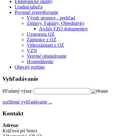
Elektronické služby
Uradná tabuľa
Povinné zverejňovanie
Výrub stromov - prehľad
Zmluvy, Faktúry, Objednávky
Archív FZO dokumentov
Uznesenia OZ
Zápisnice z OZ
Videozáznam z OZ
VZN
Verejné obstarávanie
Hospodárenie
Obecný rozhlas
Vyhľadávanie
Hľadaný výraz:
rozšírené vyhľadávanie ...
Kontakt
Adresa:
Kráľová pri Senci