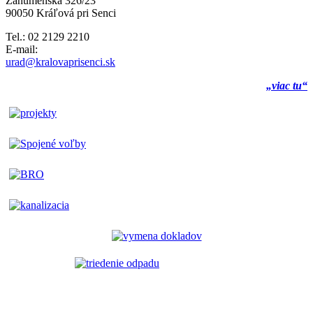
Záhumenská 326/23
90050 Kráľová pri Senci
Tel.: 02 2129 2210
E-mail:
urad@kralovaprisenci.sk
„viac tu“