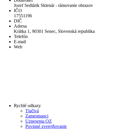
Dodávateľ
Jozef Sedlárik Sklenár - rámovanie obrazov
IČO
17551196
DIČ
Adresa
Krátka 1, 90301 Senec, Slovenská republika
Telefón
E-mail
Web
Rychlé odkazy
Tlačivá
Zamestnanci
Uznesenia OZ
Povinné zverejňovanie