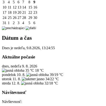
3
4
5
6
7
8
9
10
11
12
13
14
15
16
17
18
19
20
21
22
23
24
25
26
27
28
29
30
31
1
2
3
4
5
6
Dátum a čas
Dnes je
nedeľa
,
9.8.2026
,
13:24:55
Aktuálne počasie
dnes, nedeľa 9. 8. 2026
35 °C
18 °C
pondelok
10. 8.
39/19 °C
utorok
11. 8.
34/22 °C
streda
12. 8.
32/18 °C
Návštevnosť
Návštevnosť: