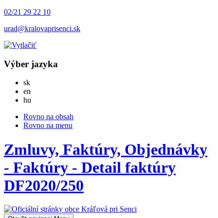
02/21 29 22 10
urad@kralovaprisenci.sk
Výber jazyka
Slovensky
sk
English
en
Magyar
hu
Rovno na obsah
Rovno na menu
Zmluvy, Faktúry, Objednávky
- Faktúry - Detail faktúry
DF2020/250