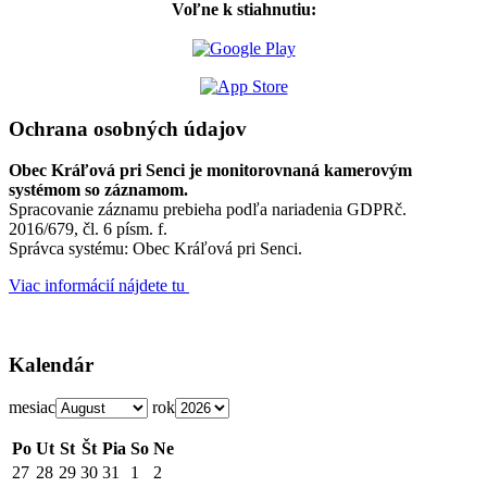
Voľne k stiahnutiu:
Ochrana osobných údajov
Obec Kráľová pri Senci je monitorovnaná kamerovým
systémom so záznamom.
Spracovanie záznamu prebieha podľa nariadenia GDPRč.
2016/679, čl. 6 písm. f.
Správca systému: Obec Kráľová pri Senci.
Viac informácií nájdete tu
Kalendár
mesiac
rok
Po
Ut
St
Št
Pia
So
Ne
27
28
29
30
31
1
2