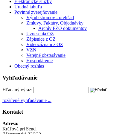
Elektronické služby
Uradná tabuľa
Povinné zverejňovanie
Výrub stromov - prehľad
Zmluvy, Faktúry, Objednávky
Archív FZO dokumentov
Uznesenia OZ
Zápisnice z OZ
Videozáznam z OZ
VZN
Verejné obstarávanie
Hospodárenie
Obecný rozhlas
Vyhľadávanie
Hľadaný výraz:
rozšírené vyhľadávanie ...
Kontakt
Adresa:
Kráľová pri Senci