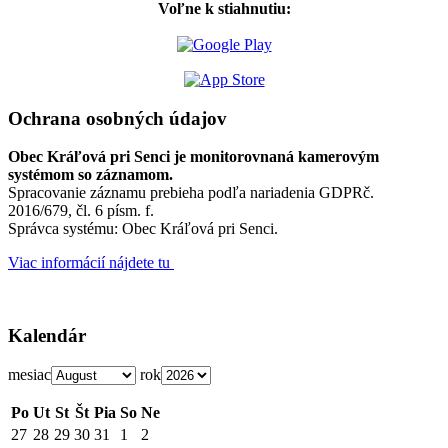
Voľne k stiahnutiu:
Ochrana osobných údajov
Obec Kráľová pri Senci je monitorovnaná kamerovým
systémom so záznamom.
Spracovanie záznamu prebieha podľa nariadenia GDPRč.
2016/679, čl. 6 písm. f.
Správca systému: Obec Kráľová pri Senci.
Viac informácií nájdete tu
Kalendár
mesiac
rok
Po
Ut
St
Št
Pia
So
Ne
27
28
29
30
31
1
2