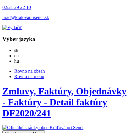
02/21 29 22 10
urad@kralovaprisenci.sk
Výber jazyka
Slovensky
sk
English
en
Magyar
hu
Rovno na obsah
Rovno na menu
Zmluvy, Faktúry, Objednávky
- Faktúry - Detail faktúry
DF2020/241