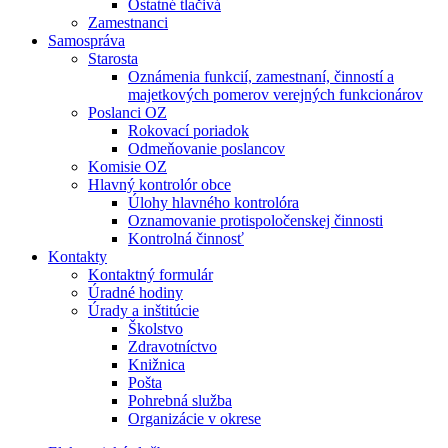
Ostatné tlačivá
Zamestnanci
Samospráva
Starosta
Oznámenia funkcií, zamestnaní, činností a
majetkových pomerov verejných funkcionárov
Poslanci OZ
Rokovací poriadok
Odmeňovanie poslancov
Komisie OZ
Hlavný kontrolór obce
Úlohy hlavného kontrolóra
Oznamovanie protispoločenskej činnosti
Kontrolná činnosť
Kontakty
Kontaktný formulár
Úradné hodiny
Úrady a inštitúcie
Školstvo
Zdravotníctvo
Knižnica
Pošta
Pohrebná služba
Organizácie v okrese