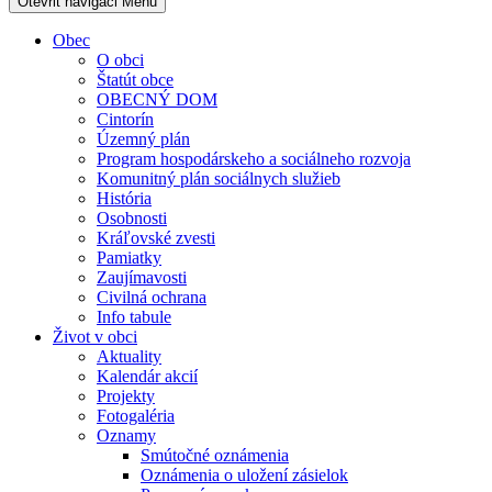
Otevřit navigaci
Menu
Obec
O obci
Štatút obce
OBECNÝ DOM
Cintorín
Územný plán
Program hospodárskeho a sociálneho rozvoja
Komunitný plán sociálnych služieb
História
Osobnosti
Kráľovské zvesti
Pamiatky
Zaujímavosti
Civilná ochrana
Info tabule
Život v obci
Aktuality
Kalendár akcií
Projekty
Fotogaléria
Oznamy
Smútočné oznámenia
Oznámenia o uložení zásielok