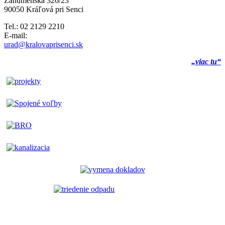
Záhumenská 326/23
90050 Kráľová pri Senci
Tel.: 02 2129 2210
E-mail:
urad@kralovaprisenci.sk
„viac tu“