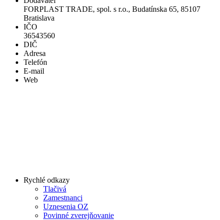
Dodávateľ
FORPLAST TRADE, spol. s r.o., Budatínska 65, 85107
Bratislava
IČO
36543560
DIČ
Adresa
Telefón
E-mail
Web
Rychlé odkazy
Tlačivá
Zamestnanci
Uznesenia OZ
Povinné zverejňovanie