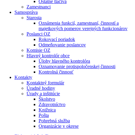
Ostatné tlačivá
Zamestnanci
Samospráva
Starosta
Oznámenia funkcií, zamestnaní, činností a
majetkových pomerov verejných funkcionárov
Poslanci OZ
Rokovací poriadok
Odmeňovanie poslancov
Komisie OZ
Hlavný kontrolór obce
Úlohy hlavného kontrolóra
Oznamovanie protispoločenskej činnosti
Kontrolná činnosť
Kontakty
Kontaktný formulár
Úradné hodiny
Úrady a inštitúcie
Školstvo
Zdravotníctvo
Knižnica
Pošta
Pohrebná služba
Organizácie v okrese