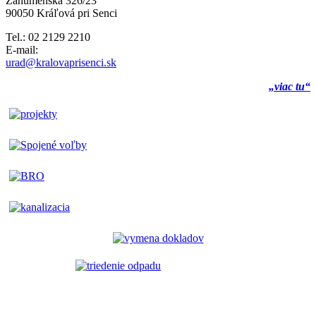
Záhumenská 326/23
90050 Kráľová pri Senci
Tel.: 02 2129 2210
E-mail:
urad@kralovaprisenci.sk
„viac tu“