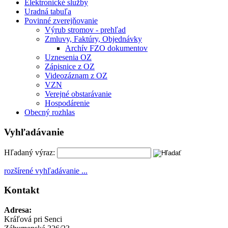
Elektronické služby
Uradná tabuľa
Povinné zverejňovanie
Výrub stromov - prehľad
Zmluvy, Faktúry, Objednávky
Archív FZO dokumentov
Uznesenia OZ
Zápisnice z OZ
Videozáznam z OZ
VZN
Verejné obstarávanie
Hospodárenie
Obecný rozhlas
Vyhľadávanie
Hľadaný výraz:
rozšírené vyhľadávanie ...
Kontakt
Adresa:
Kráľová pri Senci