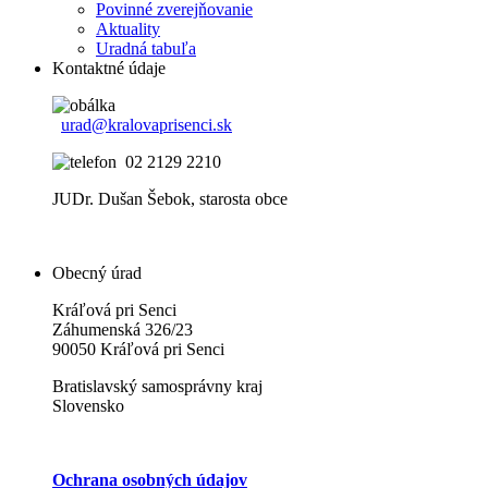
Povinné zverejňovanie
Aktuality
Uradná tabuľa
Kontaktné údaje
urad@kralovaprisenci.sk
02 2129 2210
JUDr. Dušan Šebok, starosta obce
Obecný úrad
Kráľová pri Senci
Záhumenská 326/23
90050 Kráľová pri Senci
Bratislavský samosprávny kraj
Slovensko
Ochrana osobných údajov