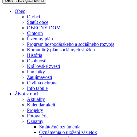
Otevřit navigaci
Menu
Obec
O obci
Štatút obce
OBECNÝ DOM
Cintorín
Územný plán
Program hospodárskeho a sociálneho rozvoja
Komunitný plán sociálnych služieb
História
Osobnosti
Kráľovské zvesti
Pamiatky
Zaujímavosti
Civilná ochrana
Info tabule
Život v obci
Aktuality
Kalendár akcií
Projekty
Fotogaléria
Oznamy
Smútočné oznámenia
Oznámenia o uložení zásielok