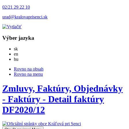
02/21 29 22 10
urad@kralovaprisenci.sk
Výber jazyka
Slovensky
sk
English
en
Magyar
hu
Rovno na obsah
Rovno na menu
Zmluvy, Faktúry, Objednávky
- Faktúry - Detail faktúry
DF2020/12