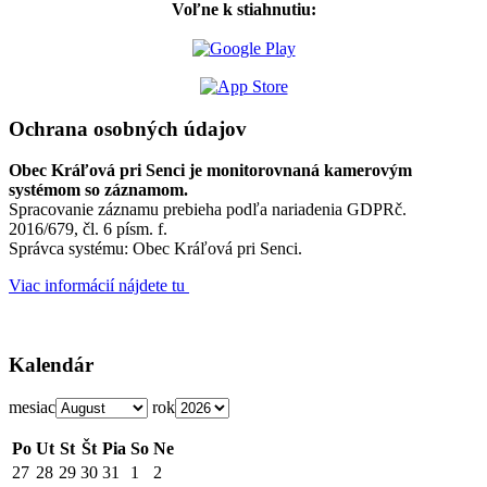
Voľne k stiahnutiu:
Ochrana osobných údajov
Obec Kráľová pri Senci je monitorovnaná kamerovým
systémom so záznamom.
Spracovanie záznamu prebieha podľa nariadenia GDPRč.
2016/679, čl. 6 písm. f.
Správca systému: Obec Kráľová pri Senci.
Viac informácií nájdete tu
Kalendár
mesiac
rok
Po
Ut
St
Št
Pia
So
Ne
27
28
29
30
31
1
2