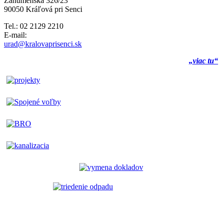
Záhumenská 326/23
90050 Kráľová pri Senci
Tel.: 02 2129 2210
E-mail:
urad@kralovaprisenci.sk
„viac tu“