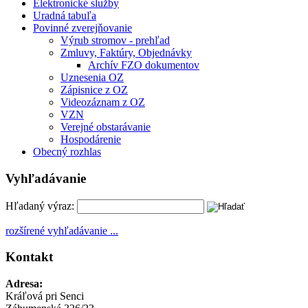
Elektronické služby
Uradná tabuľa
Povinné zverejňovanie
Výrub stromov - prehľad
Zmluvy, Faktúry, Objednávky
Archív FZO dokumentov
Uznesenia OZ
Zápisnice z OZ
Videozáznam z OZ
VZN
Verejné obstarávanie
Hospodárenie
Obecný rozhlas
Vyhľadávanie
Hľadaný výraz:
rozšírené vyhľadávanie ...
Kontakt
Adresa:
Kráľová pri Senci