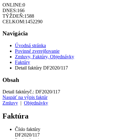
ONLINE:
0
DNES:
166
TÝŽDEŇ:
1588
CELKOM:
1452290
Navigácia
Úvodná stránka
Povinné zverejňovanie
Zmluvy, Faktúry, Objednávky
Faktúry
Detail faktúry DF2020/117
Obsah
Detail faktúry
č.:
DF2020/117
Naspäť na výpis faktúr
Zmluvy
|
Objednávky
Faktúra
Číslo faktúry
DF2020/117