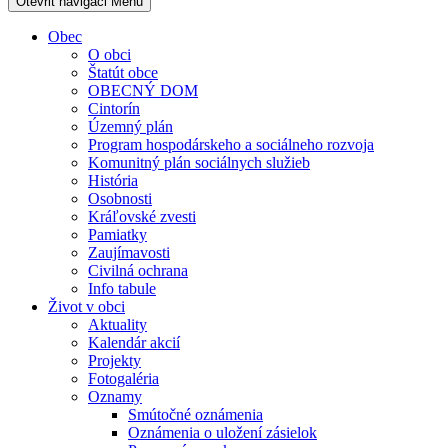
Otevřit navigaci
Menu
Obec
O obci
Štatút obce
OBECNÝ DOM
Cintorín
Územný plán
Program hospodárskeho a sociálneho rozvoja
Komunitný plán sociálnych služieb
História
Osobnosti
Kráľovské zvesti
Pamiatky
Zaujímavosti
Civilná ochrana
Info tabule
Život v obci
Aktuality
Kalendár akcií
Projekty
Fotogaléria
Oznamy
Smútočné oznámenia
Oznámenia o uložení zásielok