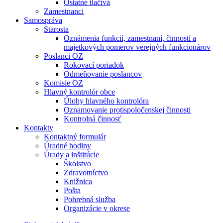
Ostatné tlačivá
Zamestnanci
Samospráva
Starosta
Oznámenia funkcií, zamestnaní, činností a
majetkových pomerov verejných funkcionárov
Poslanci OZ
Rokovací poriadok
Odmeňovanie poslancov
Komisie OZ
Hlavný kontrolór obce
Úlohy hlavného kontrolóra
Oznamovanie protispoločenskej činnosti
Kontrolná činnosť
Kontakty
Kontaktný formulár
Úradné hodiny
Úrady a inštitúcie
Školstvo
Zdravotníctvo
Knižnica
Pošta
Pohrebná služba
Organizácie v okrese