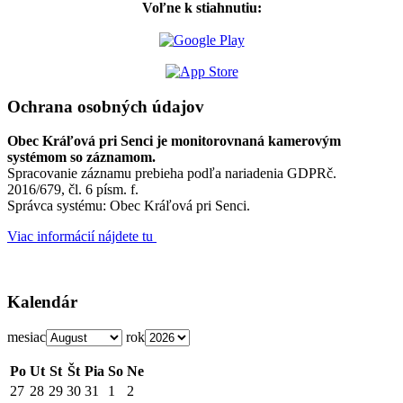
Voľne k stiahnutiu:
Ochrana osobných údajov
Obec Kráľová pri Senci je monitorovnaná kamerovým
systémom so záznamom.
Spracovanie záznamu prebieha podľa nariadenia GDPRč.
2016/679, čl. 6 písm. f.
Správca systému: Obec Kráľová pri Senci.
Viac informácií nájdete tu
Kalendár
mesiac
rok
Po
Ut
St
Št
Pia
So
Ne
27
28
29
30
31
1
2