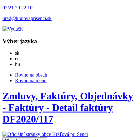
02/21 29 22 10
urad@kralovaprisenci.sk
Výber jazyka
Slovensky
sk
English
en
Magyar
hu
Rovno na obsah
Rovno na menu
Zmluvy, Faktúry, Objednávky
- Faktúry - Detail faktúry
DF2020/117