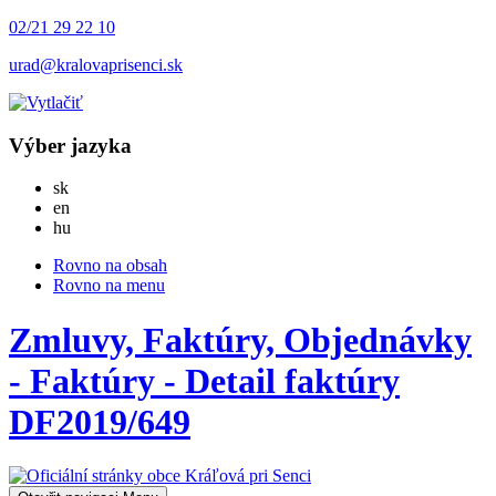
02/21 29 22 10
urad@kralovaprisenci.sk
Výber jazyka
Slovensky
sk
English
en
Magyar
hu
Rovno na obsah
Rovno na menu
Zmluvy, Faktúry, Objednávky
- Faktúry - Detail faktúry
DF2019/649