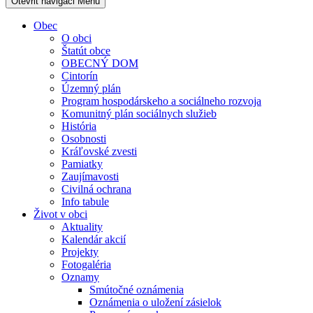
Otevřit navigaci
Menu
Obec
O obci
Štatút obce
OBECNÝ DOM
Cintorín
Územný plán
Program hospodárskeho a sociálneho rozvoja
Komunitný plán sociálnych služieb
História
Osobnosti
Kráľovské zvesti
Pamiatky
Zaujímavosti
Civilná ochrana
Info tabule
Život v obci
Aktuality
Kalendár akcií
Projekty
Fotogaléria
Oznamy
Smútočné oznámenia
Oznámenia o uložení zásielok