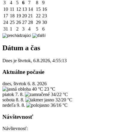
3
4
5
6
7
8
9
10
11
12
13
14
15
16
17
18
19
20
21
22
23
24
25
26
27
28
29
30
31
1
2
3
4
5
6
Dátum a čas
Dnes je
štvrtok
,
6.8.2026
,
4:55:13
Aktuálne počasie
dnes, štvrtok 6. 8. 2026
40 °C
23 °C
piatok
7. 8.
34/22 °C
sobota
8. 8.
32/20 °C
nedeľa
9. 8.
36/16 °C
Návštevnosť
Návštevnosť: