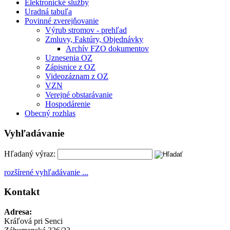
Elektronické služby
Uradná tabuľa
Povinné zverejňovanie
Výrub stromov - prehľad
Zmluvy, Faktúry, Objednávky
Archív FZO dokumentov
Uznesenia OZ
Zápisnice z OZ
Videozáznam z OZ
VZN
Verejné obstarávanie
Hospodárenie
Obecný rozhlas
Vyhľadávanie
Hľadaný výraz:
rozšírené vyhľadávanie ...
Kontakt
Adresa:
Kráľová pri Senci