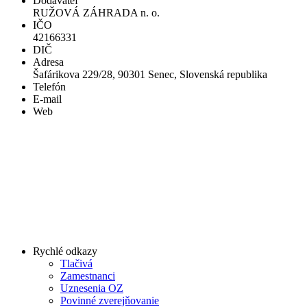
Dodávateľ
RUŽOVÁ ZÁHRADA n. o.
IČO
42166331
DIČ
Adresa
Šafárikova 229/28, 90301 Senec, Slovenská republika
Telefón
E-mail
Web
Rychlé odkazy
Tlačivá
Zamestnanci
Uznesenia OZ
Povinné zverejňovanie