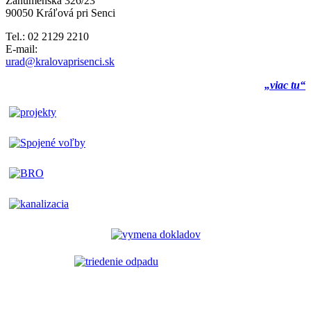
Záhumenská 326/23
90050 Kráľová pri Senci
Tel.: 02 2129 2210
E-mail:
urad@kralovaprisenci.sk
„viac tu“