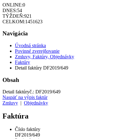
ONLINE:
0
DNES:
54
TÝŽDEŇ:
921
CELKOM:
1451623
Navigácia
Úvodná stránka
Povinné zverejňovanie
Zmluvy, Faktúry, Objednávky
Faktúry
Detail faktúry DF2019/649
Obsah
Detail faktúry
č.:
DF2019/649
Naspäť na výpis faktúr
Zmluvy
|
Objednávky
Faktúra
Číslo faktúry
DF2019/649