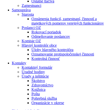
Ostatné tlačivá
Zamestnanci
Samospráva
Starosta
Oznámenia funkcií, zamestnaní, činností a
majetkových pomerov verejných funkcionárov
Poslanci OZ
Rokovací poriadok
Odmeňovanie poslancov
Komisie OZ
Hlavný kontrolór obce
Úlohy hlavného kontrolóra
Oznamovanie protispoločenskej činnosti
Kontrolná činnosť
Kontakty
Kontaktný formulár
Úradné hodiny
Úrady a inštitúcie
Školstvo
Zdravotníctvo
Knižnica
Pošta
Pohrebná služba
Organizácie v okrese