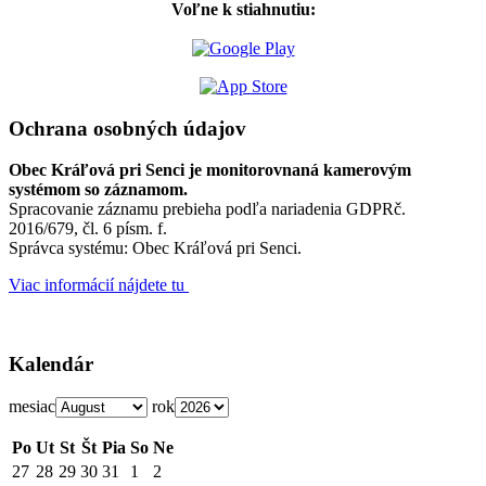
Voľne k stiahnutiu:
Ochrana osobných údajov
Obec Kráľová pri Senci je monitorovnaná kamerovým
systémom so záznamom.
Spracovanie záznamu prebieha podľa nariadenia GDPRč.
2016/679, čl. 6 písm. f.
Správca systému: Obec Kráľová pri Senci.
Viac informácií nájdete tu
Kalendár
mesiac
rok
Po
Ut
St
Št
Pia
So
Ne
27
28
29
30
31
1
2