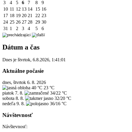
3
4
5
6
7
8
9
10
11
12
13
14
15
16
17
18
19
20
21
22
23
24
25
26
27
28
29
30
31
1
2
3
4
5
6
Dátum a čas
Dnes je
štvrtok
,
6.8.2026
,
1:41:01
Aktuálne počasie
dnes, štvrtok 6. 8. 2026
40 °C
23 °C
piatok
7. 8.
34/22 °C
sobota
8. 8.
32/20 °C
nedeľa
9. 8.
36/16 °C
Návštevnosť
Návštevnosť: