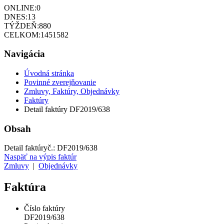
ONLINE:
0
DNES:
13
TÝŽDEŇ:
880
CELKOM:
1451582
Navigácia
Úvodná stránka
Povinné zverejňovanie
Zmluvy, Faktúry, Objednávky
Faktúry
Detail faktúry DF2019/638
Obsah
Detail faktúry
č.:
DF2019/638
Naspäť na výpis faktúr
Zmluvy
|
Objednávky
Faktúra
Číslo faktúry
DF2019/638