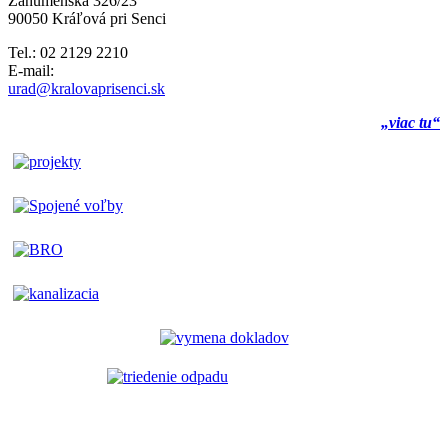
Záhumenská 326/23
90050 Kráľová pri Senci
Tel.: 02 2129 2210
E-mail:
urad@kralovaprisenci.sk
„viac tu“