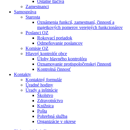
Ostatné tlačivá
Zamestnanci
Samospráva
Starosta
Oznámenia funkcií, zamestnaní, činností a
majetkových pomerov verejných funkcionárov
Poslanci OZ
Rokovací poriadok
Odmeňovanie poslancov
Komisie OZ
Hlavný kontrolór obce
Úlohy hlavného kontrolóra
Oznamovanie protispoločenskej činnosti
Kontrolná činnosť
Kontakty
Kontaktný formulár
Úradné hodiny
Úrady a inštitúcie
Školstvo
Zdravotníctvo
Knižnica
Pošta
Pohrebná služba
Organizácie v okrese