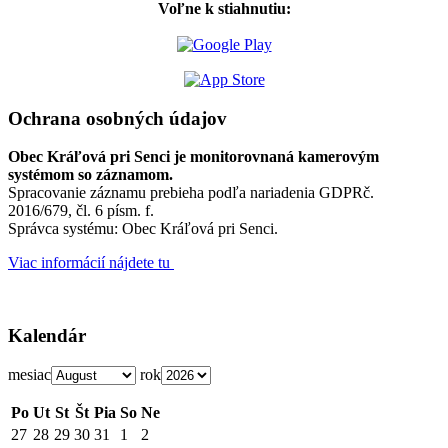
Voľne k stiahnutiu:
Ochrana osobných údajov
Obec Kráľová pri Senci je monitorovnaná kamerovým
systémom so záznamom.
Spracovanie záznamu prebieha podľa nariadenia GDPRč.
2016/679, čl. 6 písm. f.
Správca systému: Obec Kráľová pri Senci.
Viac informácií nájdete tu
Kalendár
mesiac
rok
Po
Ut
St
Št
Pia
So
Ne
27
28
29
30
31
1
2