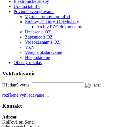
Elektronické služby
Uradná tabuľa
Povinné zverejňovanie
Výrub stromov - prehľad
Zmluvy, Faktúry, Objednávky
Archív FZO dokumentov
Uznesenia OZ
Zápisnice z OZ
Videozáznam z OZ
VZN
Verejné obstarávanie
Hospodárenie
Obecný rozhlas
Vyhľadávanie
Hľadaný výraz:
rozšírené vyhľadávanie ...
Kontakt
Adresa:
Kráľová pri Senci