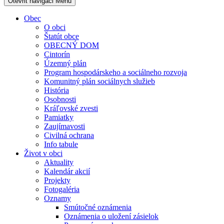
Otevřit navigaci
Menu
Obec
O obci
Štatút obce
OBECNÝ DOM
Cintorín
Územný plán
Program hospodárskeho a sociálneho rozvoja
Komunitný plán sociálnych služieb
História
Osobnosti
Kráľovské zvesti
Pamiatky
Zaujímavosti
Civilná ochrana
Info tabule
Život v obci
Aktuality
Kalendár akcií
Projekty
Fotogaléria
Oznamy
Smútočné oznámenia
Oznámenia o uložení zásielok