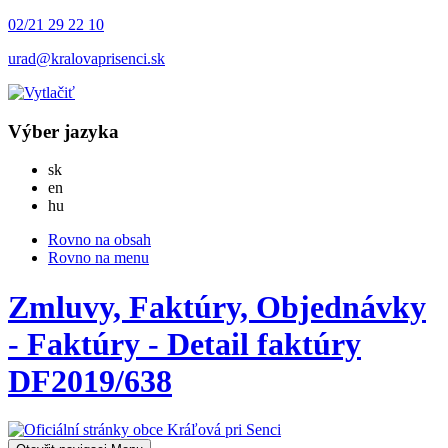
02/21 29 22 10
urad@kralovaprisenci.sk
Výber jazyka
Slovensky
sk
English
en
Magyar
hu
Rovno na obsah
Rovno na menu
Zmluvy, Faktúry, Objednávky
- Faktúry - Detail faktúry
DF2019/638