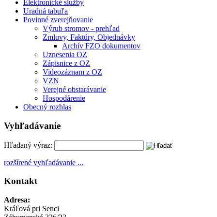
Elektronické služby
Uradná tabuľa
Povinné zverejňovanie
Výrub stromov - prehľad
Zmluvy, Faktúry, Objednávky
Archív FZO dokumentov
Uznesenia OZ
Zápisnice z OZ
Videozáznam z OZ
VZN
Verejné obstarávanie
Hospodárenie
Obecný rozhlas
Vyhľadávanie
Hľadaný výraz:
rozšírené vyhľadávanie ...
Kontakt
Adresa:
Kráľová pri Senci