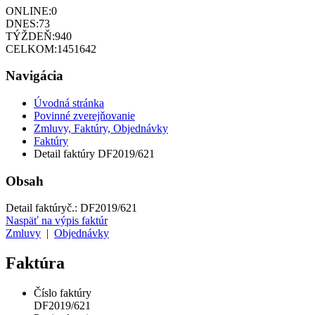
ONLINE:
0
DNES:
73
TÝŽDEŇ:
940
CELKOM:
1451642
Navigácia
Úvodná stránka
Povinné zverejňovanie
Zmluvy, Faktúry, Objednávky
Faktúry
Detail faktúry DF2019/621
Obsah
Detail faktúry
č.:
DF2019/621
Naspäť na výpis faktúr
Zmluvy
|
Objednávky
Faktúra
Číslo faktúry
DF2019/621