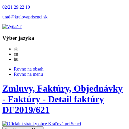
02/21 29 22 10
urad@kralovaprisenci.sk
Výber jazyka
Slovensky
sk
English
en
Magyar
hu
Rovno na obsah
Rovno na menu
Zmluvy, Faktúry, Objednávky
- Faktúry - Detail faktúry
DF2019/621