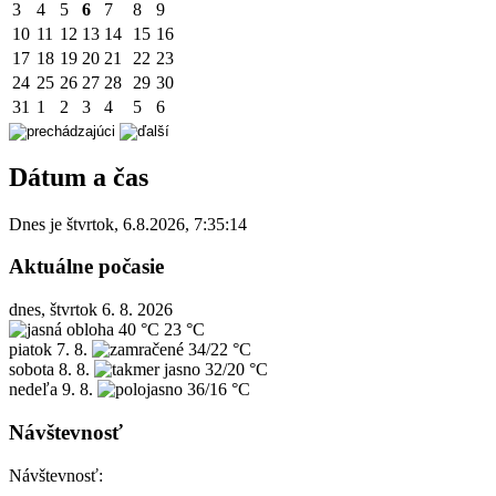
3
4
5
6
7
8
9
10
11
12
13
14
15
16
17
18
19
20
21
22
23
24
25
26
27
28
29
30
31
1
2
3
4
5
6
Dátum a čas
Dnes je
štvrtok
,
6.8.2026
,
7:35:14
Aktuálne počasie
dnes, štvrtok 6. 8. 2026
40 °C
23 °C
piatok
7. 8.
34/22 °C
sobota
8. 8.
32/20 °C
nedeľa
9. 8.
36/16 °C
Návštevnosť
Návštevnosť: