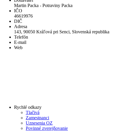
Dodávateľ
Martin Packa - Potraviny Packa
IČO
46619976
DIČ
Adresa
143, 90050 Kráľová pri Senci, Slovenská republika
Telefón
E-mail
Web
Rychlé odkazy
Tlačivá
Zamestnanci
Uznesenia OZ
Povinné zverejňovanie