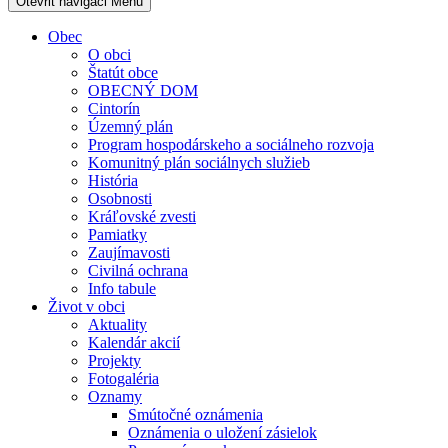
Otevřit navigaci
Menu
Obec
O obci
Štatút obce
OBECNÝ DOM
Cintorín
Územný plán
Program hospodárskeho a sociálneho rozvoja
Komunitný plán sociálnych služieb
História
Osobnosti
Kráľovské zvesti
Pamiatky
Zaujímavosti
Civilná ochrana
Info tabule
Život v obci
Aktuality
Kalendár akcií
Projekty
Fotogaléria
Oznamy
Smútočné oznámenia
Oznámenia o uložení zásielok