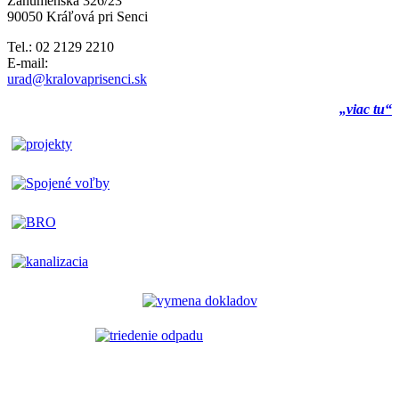
Záhumenská 326/23
90050 Kráľová pri Senci
Tel.: 02 2129 2210
E-mail:
urad@kralovaprisenci.sk
„viac tu“