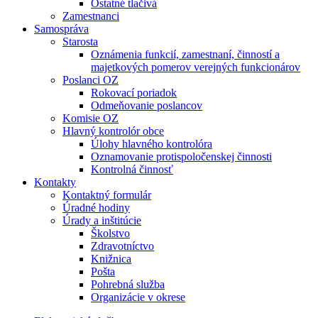
Ostatné tlačivá
Zamestnanci
Samospráva
Starosta
Oznámenia funkcií, zamestnaní, činností a
majetkových pomerov verejných funkcionárov
Poslanci OZ
Rokovací poriadok
Odmeňovanie poslancov
Komisie OZ
Hlavný kontrolór obce
Úlohy hlavného kontrolóra
Oznamovanie protispoločenskej činnosti
Kontrolná činnosť
Kontakty
Kontaktný formulár
Úradné hodiny
Úrady a inštitúcie
Školstvo
Zdravotníctvo
Knižnica
Pošta
Pohrebná služba
Organizácie v okrese