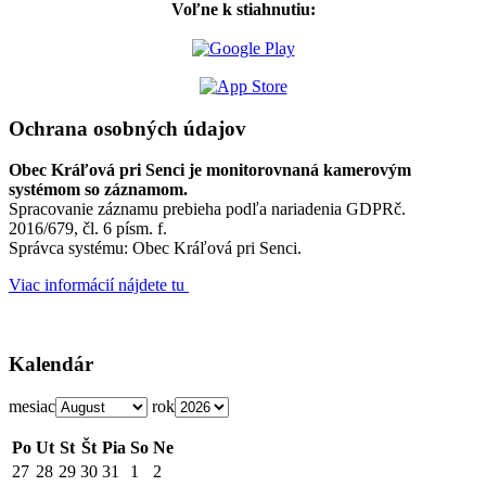
Voľne k stiahnutiu:
Ochrana osobných údajov
Obec Kráľová pri Senci je monitorovnaná kamerovým
systémom so záznamom.
Spracovanie záznamu prebieha podľa nariadenia GDPRč.
2016/679, čl. 6 písm. f.
Správca systému: Obec Kráľová pri Senci.
Viac informácií nájdete tu
Kalendár
mesiac
rok
Po
Ut
St
Št
Pia
So
Ne
27
28
29
30
31
1
2