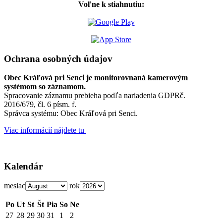
Voľne k stiahnutiu:
Ochrana osobných údajov
Obec Kráľová pri Senci je monitorovnaná kamerovým
systémom so záznamom.
Spracovanie záznamu prebieha podľa nariadenia GDPRč.
2016/679, čl. 6 písm. f.
Správca systému: Obec Kráľová pri Senci.
Viac informácií nájdete tu
Kalendár
mesiac
rok
Po
Ut
St
Št
Pia
So
Ne
27
28
29
30
31
1
2