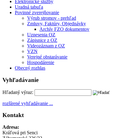
Elektronické služby
Uradná tabuľa
Povinné zverejňovanie
Výrub stromov - prehľad
Zmluvy, Faktúry, Objednávky
Archív FZO dokumentov
Uznesenia OZ
Zápisnice z OZ
Videozáznam z OZ
VZN
Verejné obstarávanie
Hospodárenie
Obecný rozhlas
Vyhľadávanie
Hľadaný výraz:
rozšírené vyhľadávanie ...
Kontakt
Adresa:
Kráľová pri Senci