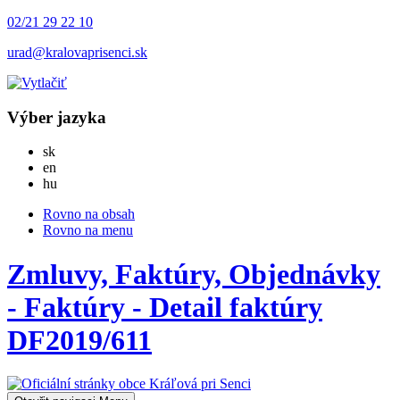
02/21 29 22 10
urad@kralovaprisenci.sk
Výber jazyka
Slovensky
sk
English
en
Magyar
hu
Rovno na obsah
Rovno na menu
Zmluvy, Faktúry, Objednávky
- Faktúry - Detail faktúry
DF2019/611