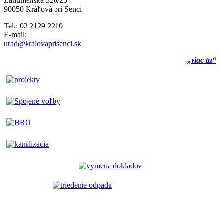
Záhumenská 326/23
90050 Kráľová pri Senci
Tel.: 02 2129 2210
E-mail:
urad@kralovaprisenci.sk
„viac tu“