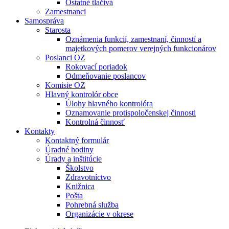
Ostatné tlačivá
Zamestnanci
Samospráva
Starosta
Oznámenia funkcií, zamestnaní, činností a
majetkových pomerov verejných funkcionárov
Poslanci OZ
Rokovací poriadok
Odmeňovanie poslancov
Komisie OZ
Hlavný kontrolór obce
Úlohy hlavného kontrolóra
Oznamovanie protispoločenskej činnosti
Kontrolná činnosť
Kontakty
Kontaktný formulár
Úradné hodiny
Úrady a inštitúcie
Školstvo
Zdravotníctvo
Knižnica
Pošta
Pohrebná služba
Organizácie v okrese