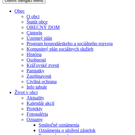
Otevřit navigaci
Menu
Obec
O obci
Štatút obce
OBECNÝ DOM
Cintorín
Územný plán
Program hospodárskeho a sociálneho rozvoja
Komunitný plán sociálnych služieb
História
Osobnosti
Kráľovské zvesti
Pamiatky
Zaujímavosti
Civilná ochrana
Info tabule
Život v obci
Aktuality
Kalendár akcií
Projekty
Fotogaléria
Oznamy
Smútočné oznámenia
Oznámenia o uložení zásielok