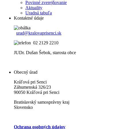
Povinné zverejňovanie
Aktuality
Uradná tabuľa
Kontaktné údaje
urad@kralovaprisenci.sk
02 2129 2210
JUDr. Dušan Šebok, starosta obce
Obecný úrad
Kráľová pri Senci
Záhumenská 326/23
90050 Kráľová pri Senci
Bratislavský samosprávny kraj
Slovensko
Ochrana osobných údajov