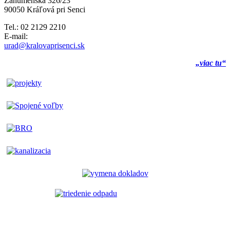
Záhumenská 326/23
90050 Kráľová pri Senci
Tel.: 02 2129 2210
E-mail:
urad@kralovaprisenci.sk
„viac tu“