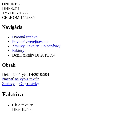
ONLINE:
2
DNES:
211
TÝŽDEŇ:
1633
CELKOM:
1452335
Navigácia
Úvodná stránka
Povinné zverejňovanie
Zmluvy, Faktúry, Objednávky
Faktúry
Detail faktúry DF2019/594
Obsah
Detail faktúry
č.:
DF2019/594
Naspäť na výpis faktúr
Zmluvy
|
Objednávky
Faktúra
Číslo faktúry
DF2019/594