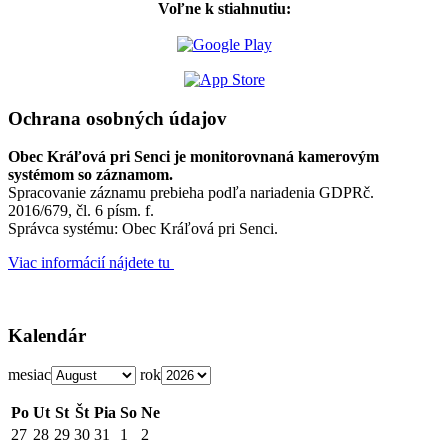
Voľne k stiahnutiu:
Ochrana osobných údajov
Obec Kráľová pri Senci je monitorovnaná kamerovým
systémom so záznamom.
Spracovanie záznamu prebieha podľa nariadenia GDPRč.
2016/679, čl. 6 písm. f.
Správca systému: Obec Kráľová pri Senci.
Viac informácií nájdete tu
Kalendár
mesiac
rok
Po
Ut
St
Št
Pia
So
Ne
27
28
29
30
31
1
2