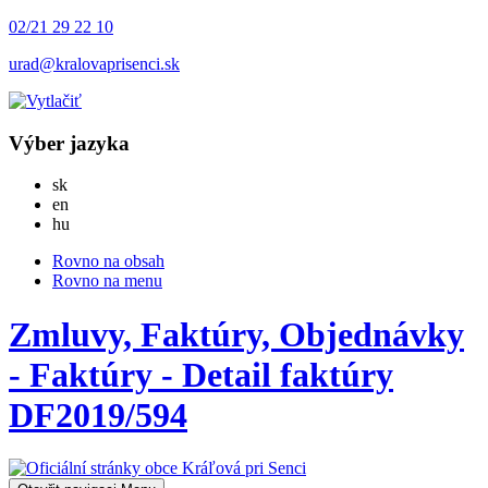
02/21 29 22 10
urad@kralovaprisenci.sk
Výber jazyka
Slovensky
sk
English
en
Magyar
hu
Rovno na obsah
Rovno na menu
Zmluvy, Faktúry, Objednávky
- Faktúry - Detail faktúry
DF2019/594