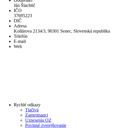
Dodávateľ
Ján Šlachtič
IČO
37695223
DIČ
Adresa
Kollárova 2134/3, 90301 Senec, Slovenská republika
Telefón
E-mail
Web
Rychlé odkazy
Tlačivá
Zamestnanci
Uznesenia OZ
Povinné zverejňovanie