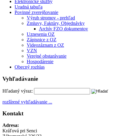
Elektronické služby
Uradná tabuľa
Povinné zverejňovanie
Výrub stromov - prehľad
Zmluvy, Faktúry, Objednávky
Archív FZO dokumentov
Uznesenia OZ
Zápisnice z OZ
Videozáznam z OZ
VZN
Verejné obstarávanie
Hospodárenie
Obecný rozhlas
Vyhľadávanie
Hľadaný výraz:
rozšírené vyhľadávanie ...
Kontakt
Adresa:
Kráľová pri Senci