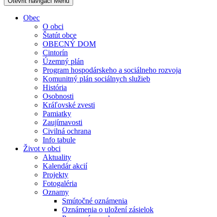
Otevřit navigaci
Menu
Obec
O obci
Štatút obce
OBECNÝ DOM
Cintorín
Územný plán
Program hospodárskeho a sociálneho rozvoja
Komunitný plán sociálnych služieb
História
Osobnosti
Kráľovské zvesti
Pamiatky
Zaujímavosti
Civilná ochrana
Info tabule
Život v obci
Aktuality
Kalendár akcií
Projekty
Fotogaléria
Oznamy
Smútočné oznámenia
Oznámenia o uložení zásielok