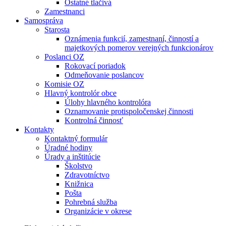
Ostatné tlačivá
Zamestnanci
Samospráva
Starosta
Oznámenia funkcií, zamestnaní, činností a
majetkových pomerov verejných funkcionárov
Poslanci OZ
Rokovací poriadok
Odmeňovanie poslancov
Komisie OZ
Hlavný kontrolór obce
Úlohy hlavného kontrolóra
Oznamovanie protispoločenskej činnosti
Kontrolná činnosť
Kontakty
Kontaktný formulár
Úradné hodiny
Úrady a inštitúcie
Školstvo
Zdravotníctvo
Knižnica
Pošta
Pohrebná služba
Organizácie v okrese