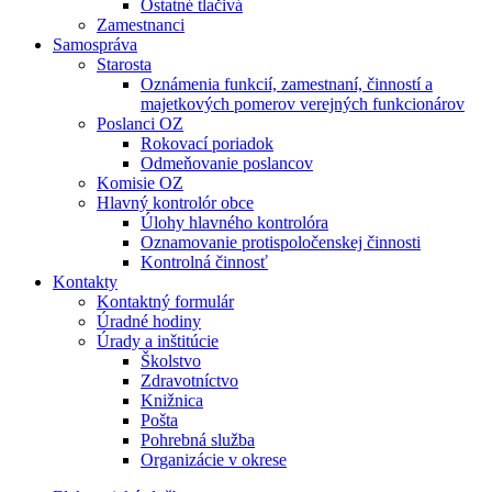
Ostatné tlačivá
Zamestnanci
Samospráva
Starosta
Oznámenia funkcií, zamestnaní, činností a
majetkových pomerov verejných funkcionárov
Poslanci OZ
Rokovací poriadok
Odmeňovanie poslancov
Komisie OZ
Hlavný kontrolór obce
Úlohy hlavného kontrolóra
Oznamovanie protispoločenskej činnosti
Kontrolná činnosť
Kontakty
Kontaktný formulár
Úradné hodiny
Úrady a inštitúcie
Školstvo
Zdravotníctvo
Knižnica
Pošta
Pohrebná služba
Organizácie v okrese