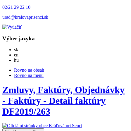
02/21 29 22 10
urad@kralovaprisenci.sk
Výber jazyka
Slovensky
sk
English
en
Magyar
hu
Rovno na obsah
Rovno na menu
Zmluvy, Faktúry, Objednávky
- Faktúry - Detail faktúry
DF2019/263