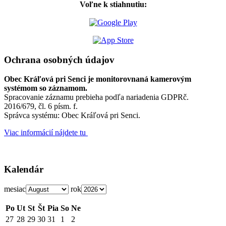
Voľne k stiahnutiu:
Ochrana osobných údajov
Obec Kráľová pri Senci je monitorovnaná kamerovým
systémom so záznamom.
Spracovanie záznamu prebieha podľa nariadenia GDPRč.
2016/679, čl. 6 písm. f.
Správca systému: Obec Kráľová pri Senci.
Viac informácií nájdete tu
Kalendár
mesiac
rok
Po
Ut
St
Št
Pia
So
Ne
27
28
29
30
31
1
2