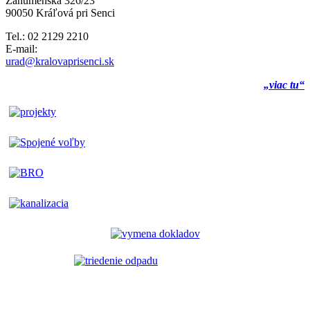
Záhumenská 326/23
90050 Kráľová pri Senci
Tel.: 02 2129 2210
E-mail:
urad@kralovaprisenci.sk
„viac tu“