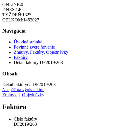
ONLINE:
0
DNES:
140
TÝŽDEŇ:
1325
CELKOM:
1452027
Navigácia
Úvodná stránka
Povinné zverejňovanie
Zmluvy, Faktúry, Objednávky
Faktúry
Detail faktúry DF2019/263
Obsah
Detail faktúry
č.:
DF2019/263
Naspäť na výpis faktúr
Zmluvy
|
Objednávky
Faktúra
Číslo faktúry
DF2019/263