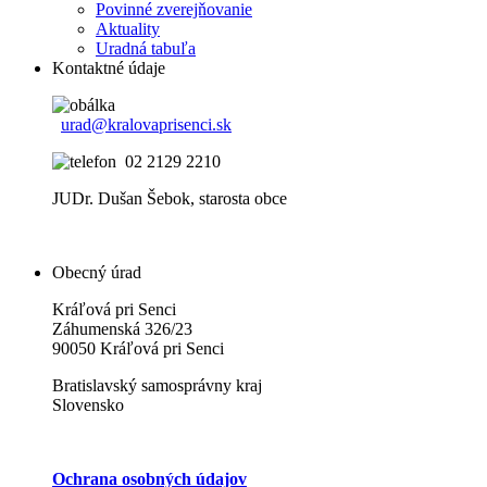
Povinné zverejňovanie
Aktuality
Uradná tabuľa
Kontaktné údaje
urad@kralovaprisenci.sk
02 2129 2210
JUDr. Dušan Šebok, starosta obce
Obecný úrad
Kráľová pri Senci
Záhumenská 326/23
90050 Kráľová pri Senci
Bratislavský samosprávny kraj
Slovensko
Ochrana osobných údajov