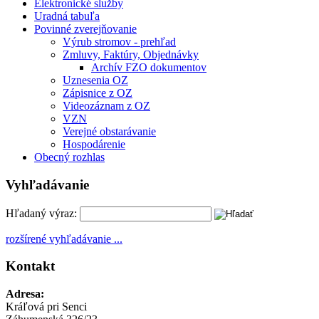
Elektronické služby
Uradná tabuľa
Povinné zverejňovanie
Výrub stromov - prehľad
Zmluvy, Faktúry, Objednávky
Archív FZO dokumentov
Uznesenia OZ
Zápisnice z OZ
Videozáznam z OZ
VZN
Verejné obstarávanie
Hospodárenie
Obecný rozhlas
Vyhľadávanie
Hľadaný výraz:
rozšírené vyhľadávanie ...
Kontakt
Adresa:
Kráľová pri Senci