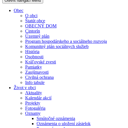
Otevřit navigaci
Menu
Obec
O obci
Štatút obce
OBECNÝ DOM
Cintorín
Územný plán
Program hospodárskeho a sociálneho rozvoja
Komunitný plán sociálnych služieb
História
Osobnosti
Kráľovské zvesti
Pamiatky
Zaujímavosti
Civilná ochrana
Info tabule
Život v obci
Aktuality
Kalendár akcií
Projekty
Fotogaléria
Oznamy
Smútočné oznámenia
Oznámenia o uložení zásielok